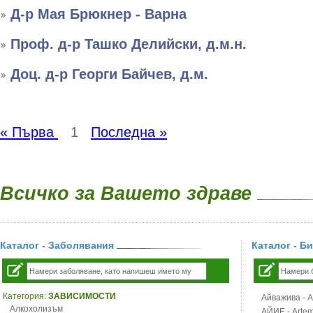
Д-р Мая Брюкнер - Варна
Проф. д-р Ташко Делийски, д.м.н.
Доц. д-р Георги Байчев, д.м.
« Първа
1
Последна »
Всичко за Вашето здраве
Каталог - Заболявания
Каталог - Б
Категория:
ЗАВИСИМОСТИ
Айважива - Al
Алкохолизъм
АЙИЕ - Artemi