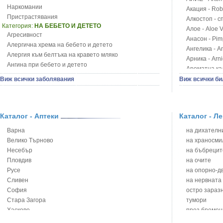
Наркомании
Акация - Rob
Пристрастявания
Алкостоп - с
Категория:
НА БЕБЕТО И ДЕТЕТО
Алое - Aloe 
Агресивност
Анасон - Pim
Алергична хрема на бебето и детето
Ангелика - An
Алергия към белтъка на кравето мляко
Арника - Arn
Ангина при бебето и детето
Ароматна кал
Анемия при бебето и детето
Арония - So
Виж всички заболявания
Виж всички би
Апетит - пълни деца
Бабини зъби -
Аромотерапия и децата
Билки за ба
Безапетитие при бебето и детето
Блатен аир -
Бронхиална астма при бебето и детето
Каталог - Аптеки
Каталог - Л
Блатен тъжни
Бронхит и пневмония при деца
Блян
Варна
на дихателни
Варицела
Бобови шушул
Велико Търново
на храносми
Висока температура на бебето и детето
Божур - Paeo
Несебър
на бъбрецит
Възпаление на ушите на бебето и детето
Борови връхче
Пловдив
на очите
Глисти
Босилек - Oc
Русе
на опорно-д
Грижа за пъпа на новороденото
Брей - Tamu
Сливен
на нервната
Грип при бебето и детето
Брош - Rubia 
София
остро зараз
Гърч
Бръшлян - He
Стара Загора
тумори
Да отгледам и възпитам детето си
Бряст - Ulmu
Хасково
през бремен
Детска церебрална парализа
Бушменски от
Ямбол
на сърцето 