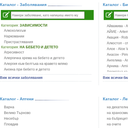
Каталог - Заболявания
Каталог - Б
Категория:
ЗАВИСИМОСТИ
Айважива - Al
Алкохолизъм
АЙИЕ - Artemi
Наркомании
Акация - Rob
Пристрастявания
Алкостоп - с
Категория:
НА БЕБЕТО И ДЕТЕТО
Алое - Aloe 
Агресивност
Анасон - Pim
Алергична хрема на бебето и детето
Ангелика - An
Алергия към белтъка на кравето мляко
Арника - Arn
Ангина при бебето и детето
Ароматна кал
Анемия при бебето и детето
Арония - So
Виж всички заболявания
Виж всички би
Апетит - пълни деца
Бабини зъби -
Аромотерапия и децата
Билки за ба
Безапетитие при бебето и детето
Блатен аир -
Бронхиална астма при бебето и детето
Каталог - Аптеки
Каталог - Л
Блатен тъжни
Бронхит и пневмония при деца
Блян
Варна
на дихателни
Варицела
Бобови шушул
Велико Търново
на храносми
Висока температура на бебето и детето
Божур - Paeo
Несебър
на бъбрецит
Възпаление на ушите на бебето и детето
Борови връхче
Пловдив
на очите
Глисти