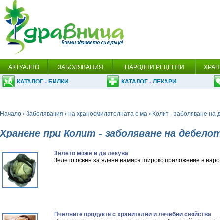
АКТУАЛНО
ЗАБОЛЯВАНИЯ
НАРОДНИ РЕЦЕПТИ
ХРАН
КАТАЛОГ - БИЛКИ
КАТАЛОГ - ЛЕКАРИ
Начало
›
Заболявания
›
на храносмилателната с-ма
›
Колит - заболяване на 
Хранене при Колит - заболяване на дебело
Зелето може и да лекува
Зелето освен за ядене намира широко приложение в наро
Пчелните продукти с хранителни и лечебни свойства