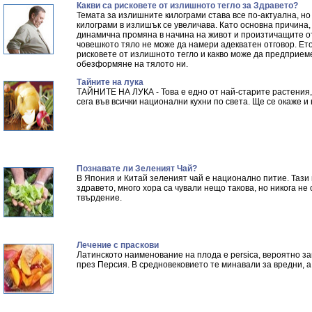
Какви са рисковете от излишното тегло за Здравето?
Темата за излишните килограми става все по-актуална, но
килограми в излишък се увеличава. Като основна причина
динамична промяна в начина на живот и произтичащите от
човешкото тяло не може да намери адекватен отговор. Ето
рисковете от излишното тегло и какво може да предприем
обезформяне на тялото ни.
Тайните на лука
ТАЙНИТЕ НА ЛУКА - Това е едно от най-старите растения, 
сега във всички национални кухни по света. Ще се окаже и
Познавате ли Зеленият Чай?
В Япония и Китай зеленият чай е национално питие. Тази
здравето, много хора са чували нещо такова, но никога не
твърдение.
Лечение с праскови
Латинското наименование на плода е persica, вероятно з
през Персия. В средновековието те минавали за вредни, а