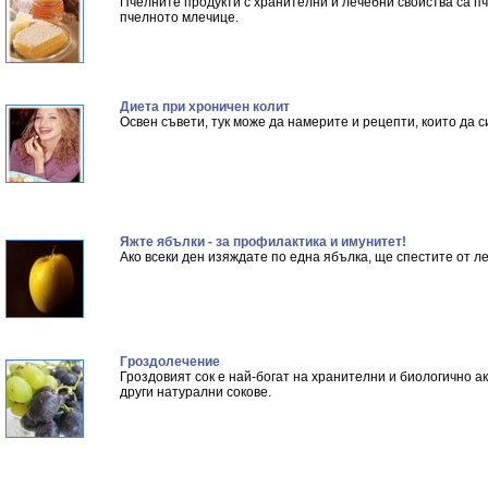
Пчелните продукти с хранителни и лечебни свойства са п
пчелното млечице.
Диета при хроничен колит
Освен съвети, тук може да намерите и рецепти, които да с
Яжте ябълки - за профилактика и имунитет!
Ако всеки ден изяждате по една ябълка, ще спестите от ле
Гроздолечение
Гроздовият сок е най-богат на хранителни и биологично а
други натурални сокове.