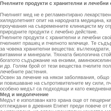
Пчелните продукти с хранителни и лечебни 
Пчелният мед не е регламентирано лекарствен
хилядолетният опит на народната медицина, ка
проучвания на съвременните клиницисти му от
природните продукти с лечебно действие.
Пчелните продукти с хранителни и лечебни сво
пчелният прашец и пчелното млечице. Те съдъ
за човека хранителни вещества: въглехидрати,
витамини и минерали. Тяхната биологична сто
богатото съдържание на ензими, аминокиселин
и др. Голям брой от тези вещества пчелите пол
лечебните растения.
Освен за лечение на някои заболявания, общо
и повишаване на съпротивителните му сили, пч
особено медът са подходящи и като ежедневна
Мед и медолечение
Медът е използван като храна още от пещернит
отглеждани в древния Египет преди повече от 