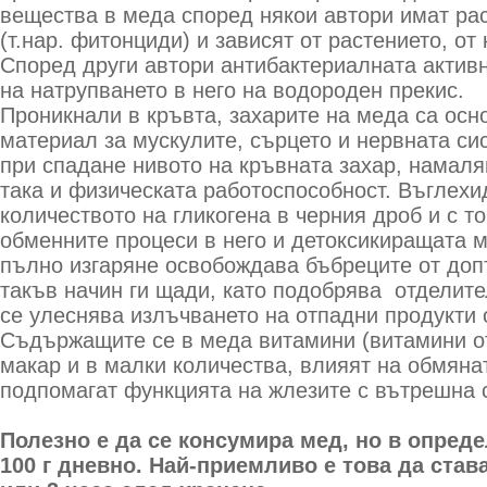
вещества в меда според някои автори имат ра
(т.нар. фитонциди) и зависят от растението, от
Според други автори антибактериалната актив
на натрупването в него на водороден прекис.
Проникнали в кръвта, захарите на меда са осн
материал за мускулите, сърцето и нервната сис
при спадане нивото на кръвната захар, намаля
така и физическата работоспособност. Въглехи
количеството на гликогена в черния дроб и с т
обменните процеси в него и детоксикиращата м
пълно изгаряне освобождава бъбреците от доп
такъв начин ги щади, като подобрява отделите
се улеснява излъчването на отпадни продукти 
Съдържащите се в меда витамини (витамини от г
макар и в малки количества, влияят на обмяна
подпомагат функцията на жлезите с вътрешна 
Полезно е да се консумира мед, но в опред
100 г дневно. Най-приемливо е това да став