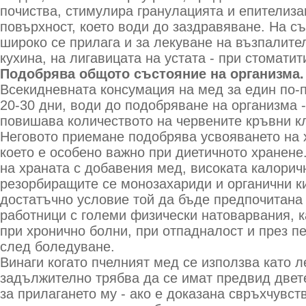
почиства, стимулира гранулацията и епителиза
повърхност, което води до заздравяване. На с
широко се прилага и за лекуване на възпалите
кухина, на лигавицата на устата - при стоматити
Подобрява общото състояние на организма.
Всекидневната консумация на мед за един по-
20-30 дни, води до подобряване на организма 
повишава количеството на червените кръвни кл
Неговото приемане подобрява усвояването на 
което е особено важно при диетичното хранене
на храната с добавения мед, високата калорич
резорбиращите се монозахариди и органични к
достатъчно условие той да бъде предпочитана 
работници с големи физически натоварвания, к
при хронично болни, при отпадналост и през п
след боледуване.
Винаги когато пчелният мед се използва като л
задължително трябва да се имат предвид двет
за прилагането му - ако е доказана свръхчувст