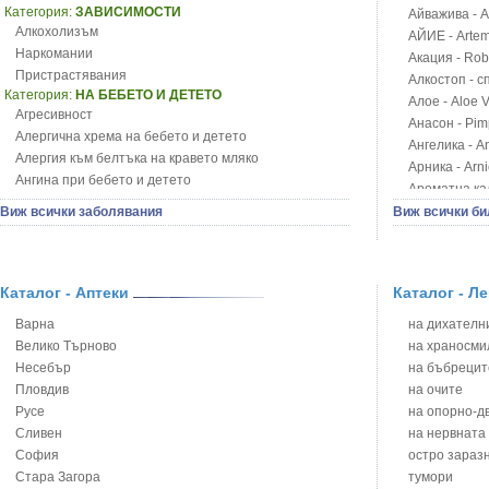
Категория:
ЗАВИСИМОСТИ
Айважива - Al
Алкохолизъм
АЙИЕ - Artemi
Наркомании
Акация - Rob
Пристрастявания
Алкостоп - с
Категория:
НА БЕБЕТО И ДЕТЕТО
Алое - Aloe 
Агресивност
Анасон - Pim
Алергична хрема на бебето и детето
Ангелика - An
Алергия към белтъка на кравето мляко
Арника - Arn
Ангина при бебето и детето
Ароматна кал
Анемия при бебето и детето
Арония - So
Виж всички заболявания
Виж всички би
Апетит - пълни деца
Бабини зъби -
Аромотерапия и децата
Билки за ба
Безапетитие при бебето и детето
Блатен аир -
Бронхиална астма при бебето и детето
Каталог - Аптеки
Каталог - Л
Блатен тъжни
Бронхит и пневмония при деца
Блян
Варна
на дихателни
Варицела
Бобови шушул
Велико Търново
на храносми
Висока температура на бебето и детето
Божур - Paeo
Несебър
на бъбрецит
Възпаление на ушите на бебето и детето
Борови връхче
Пловдив
на очите
Глисти
Босилек - Oc
Русе
на опорно-д
Грижа за пъпа на новороденото
Брей - Tamu
Сливен
на нервната
Грип при бебето и детето
Брош - Rubia 
София
остро зараз
Гърч
Бръшлян - He
Стара Загора
тумори
Да отгледам и възпитам детето си