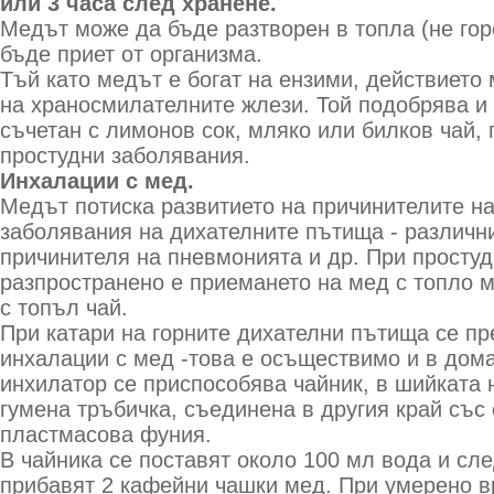
или 3 часа след хранене.
Медът може да бъде разтворен в топла (не гор
бъде приет от организма.
Тъй като медът е богат на ензими, действието
на храносмилателните жлези. Той подобрява и 
съчетан с лимонов сок, мляко или билков чай,
простудни заболявания.
Инхалации с мед.
Медът потиска развитието на причинителите на
заболявания на дихателните пътища - различн
причинителя на пневмонията и др. При просту
разпространено е приемането на мед с топло м
с топъл чай.
При катари на горните дихателни пътища се п
инхалации с мед -това е осъществимо и в дом
инхилатор се приспособява чайник, в шийката 
гумена тръбичка, съединена в другия край със
пластмасова фуния.
В чайника се поставят около 100 мл вода и сле
прибавят 2 кафейни чашки мед. При умерено вр