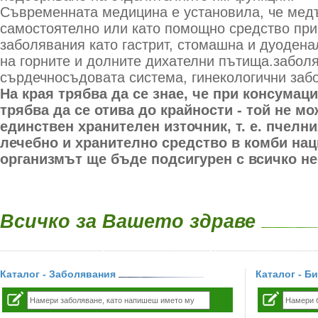
Съвременната медицина е установила, че медъ
самостоятелно или като помощно средство при
заболявания като гастрит, стомашна и дуодена
на горните и долните дихателни пътища.забол
сърдечносъдовата система, гинекологични заб
На края трябва да се знае, че при консумац
трябва да се отива до крайности - той не мо
единствен хранителен източник, т. е. пчелн
лечебно и хранително средство в комби наци
организмът ще бъде подсигурен с всичко н
Всичко за Вашето здраве
Каталог - Заболявания
Каталог - Б