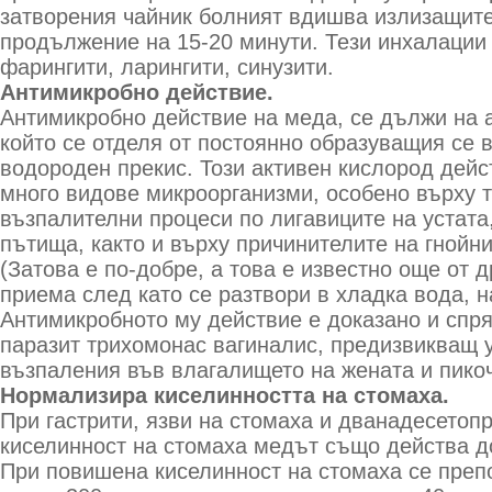
затворения чайник болният вдишва излизащите
продължение на 15-20 минути. Тези инхалации 
фарингити, ларингити, синузити.
Антимикробно действие.
Антимикробно действие на меда, се дължи на 
който се отделя от постоянно образуващия се 
водороден прекис. Този активен кислород дей
много видове микроорганизми, особено върху т
възпалителни процеси по лигавиците на устата
пътища, както и върху причинителите на гнойни
(Затова е по-добре, а това е известно още от 
приема след като се разтвори в хладка вода, н
Антимикробното му действие е доказано и спр
паразит трихомонас вагиналис, предизвикващ 
възпаления във влагалището на жената и пико
Нормализира киселинността на стомаха.
При гастрити, язви на стомаха и дванадесетоп
киселинност на стомаха медът също действа д
При повишена киселинност на стомаха се преп