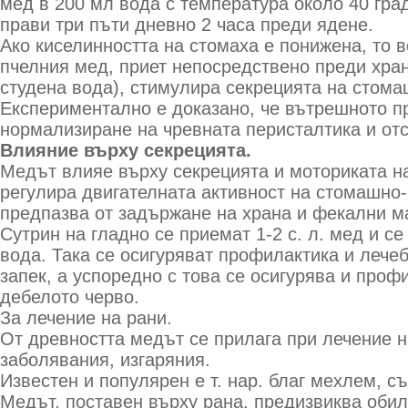
мед в 200 мл вода с температура около 40 гра
прави три пъти дневно 2 часа преди ядене.
Ако киселинността на стомаха е понижена, то 
пчелния мед, приет непосредствено преди хран
студена вода), стимулира секрецията на стома
Експериментално е доказано, че вътрешното п
нормализиране на чревната перисталтика и отс
Влияние върху секрецията.
Медът влияе върху секрецията и моториката на
регулира двигателната активност на стомашно-
предпазва от задържане на храна и фекални м
Сутрин на гладно се приемат 1-2 с. л. мед и с
вода. Така се осигуряват профилактика и лече
запек, а успоредно с това се осигурява и проф
дебелото черво.
За лечение на рани.
От древността медът се прилага при лечение н
заболявания, изгаряния.
Известен и популярен е т. нар. благ мехлем, 
Медът, поставен върху рана, предизвиква обил