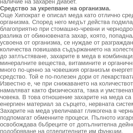
наличие на захарен диабет.
Средство за укрепване на организма.
Още Хипократ е описал меда като отлично сре
организма. Според него медът действа подмла
благоприятно при стомашно-чревни и чернодро
разлика от обикновената захар, която, попадна
усвоена от организма, се нуждае от разгражда
количества повишава съдържанието на холесте
до затлъстяване, захарите в меда в комбинаци
минералните вещества, витамините и органичн
много по-ценно за човешкия организъм енергет
средство. Той е по-полезен дори от лекарстват
Известно е, че при снижаването на количествот
намаляват както физическата, така и умствена
човека. В това отношение захарите на меда са
енергиен материал за сърцето, нервната систе
Захарите на меда увеличават гликогена в черни
подпомагат обменните процеси. Пълното изгар
освобождава бъбреците от допълнителна дейно
подобряване на отделителните им функции.