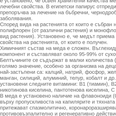
е установено, че освен хранителни качества м
лечебни свойства. В египетски папирус отпреди
препоръчва за лечение на бъбречни, чернодро
заболявания.
Според вида на растенията от които е събран 
полифлорен (от различни растения) и монофло
вид растения). Установено е, че медът приема
свойства на растенията, от които е получен.
Химичният състав на меда е сложен. Въглехид
компонент и съставляват около 95-99% от сухо
Белтъчините се съдържат в малки количества (
голямо значение, особено за организма на дец
най-застъпени са: калций, натрий, фосфор, жел
манган, силиций, алуминий, телур, кобалт и др
установени следните витамини: В1 (тиамин), В
никотинова киселина, пантотенова киселина, С
В меда е установено наличие на флавоноиди (0
върху пропускливоста на капилярите и тяхната 
притежават спазмолитично, коронароразширяв
противовъзпалително и регенеративно действи