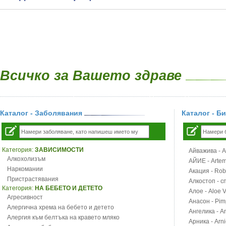
Всичко за Вашето здраве
Каталог - Заболявания
Каталог - Б
Категория:
ЗАВИСИМОСТИ
Айважива - Al
Алкохолизъм
АЙИЕ - Artemi
Наркомании
Акация - Rob
Пристрастявания
Алкостоп - с
Категория:
НА БЕБЕТО И ДЕТЕТО
Алое - Aloe 
Агресивност
Анасон - Pim
Алергична хрема на бебето и детето
Ангелика - An
Алергия към белтъка на кравето мляко
Арника - Arn