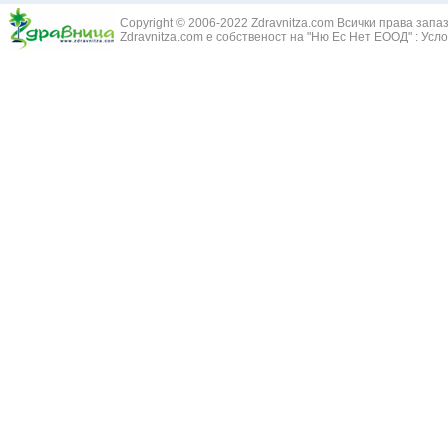
Змийски лапа
Бронхиектазии - разширение на бронхите
Copyright © 2006-2022 Zdravnitza.com Всички права запа
Змийско мляк
Бронхиолит
Zdravnitza.com е собственост на "Ню Ес Нет ЕООД" :
Усло
Зърнастец -
Бронхит
Иглика - Fl. 
Бронхопневмония
Изсипливче -
Възпаление на тъпанчето
Исиот - Zingib
Възпалено гърло
Исландски ли
Задавяне с чуждо тяло
Исоп - Hyssop
Кашлица
Калина - Vib
Кръвоизлив от носа
Калоферче -
Ларингит
Каменоломка 
Мениеров синдром
Камшик - Agr
Моноцитна ангина
Карамфил - E
Плеврит
Кафяво морск
Саркоидоза
Кисел трън - 
Сенна хрема
Клинавче /орл
Синуит
Коило - Stipa
Сърбеж в ушите
Комунига - Me
Трахеит
Коноп - Canna
Туберкулоза
Конски кесте
Фарингит
Копитник - A
Хрема
Коприва - Urt
Категория:
НА ЖЛЕЗИТЕ С ВЪТРЕШНА СЕКРЕЦИЯ
Адипозо-генитална дистрофия
Копър - Anet