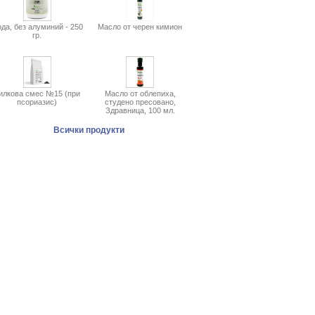
да, без алуминий - 250
Масло от черен кимион
гр.
илкова смес №15 (при
Масло от облепиха,
псориазис)
студено пресовано,
Здравница, 100 мл.
Всички продукти