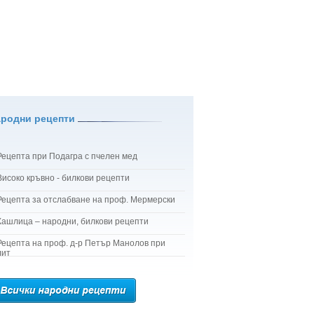
ародни рецепти
Рецепта при Подагра с пчелен мед
Високо кръвно - билкови рецепти
Рецепта за отслабване на проф. Мермерски
Кашлица – народни, билкови рецепти
Рецепта на проф. д-р Петър Манолов при
лит