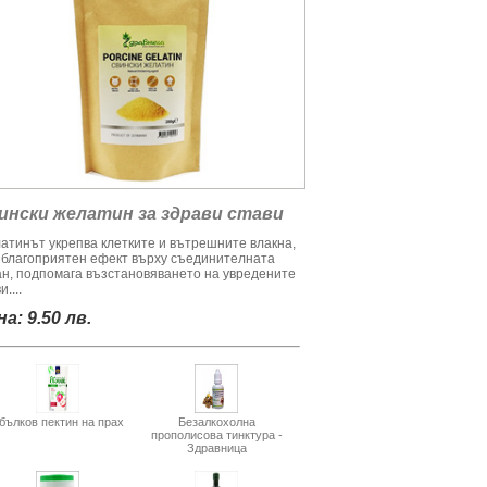
ински желатин за здрави стави
атинът укрепва клетките и вътрешните влакна,
 благоприятен ефект върху съединителната
ан, подпомага възстановяването на увредените
и....
а: 9.50 лв.
бълков пектин на прах
Безалкохолна
прополисова тинктура -
Здравница