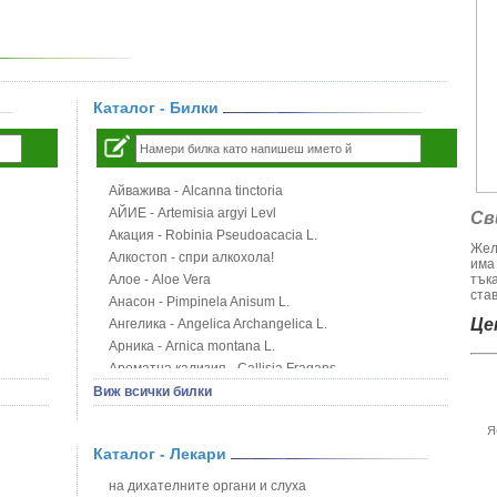
Каталог - Билки
Айважива - Alcanna tinctoria
АЙИЕ - Artemisia argyi Levl
Св
Акация - Robinia Pseudoacacia L.
Жел
Алкостоп - спри алкохола!
има
Алое - Aloe Vera
тък
став
Анасон - Pimpinela Anisum L.
Цен
Ангелика - Angelica Archangelica L.
Арника - Arnica montana L.
Ароматна кализия - Callisia Fragans
Арония - Sorbus melanocorpa
Виж всички билки
Бабини зъби - Tribulus terrestris
Я
Билки за бани при хемороиди
Каталог - Лекари
Блатен аир - Acorus calamus L.
Блатен тъжник - Spirea ulmaria L.
на дихателните органи и слуха