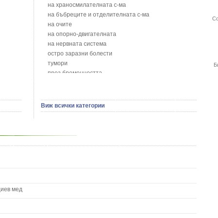
Блян
на храносмилателната с-ма
Бобови шушулки - Phaseolus Vulgaris L.
на бъбреците и отделителната с-ма
Со
Божур - Paeonia Decora
на очите
Борови връхчета - Pinus sylvestris
на опорно-двигателната
Босилек - Ocimum Basillicum
на нервната система
Брей - Tamus Communis
остро заразни болести
Брош - Rubia tinctorum L.
тумори
Б
Бръшлян - Hedera helix L.
през бременността
Бряст - Ulmus
на сърцето и кръвоносните съдове
Бушменски отровен храст - Acokanthera oppositifolia
на устната кухина
Бял имел - Viscum album L.
сексуални проблеми
Виж всички категории
Бял оман - Inula Helenium L.
на половите органи
Бял Равнец - Achillea Millefolium L.
зависимости
Бял трън - Silybum Marianum L.
на жлезите с вътрешна секреция
Бяла бреза - Betula pendula
паразитни болести
Бяла върба - Salix Аlba
на бебето и детето
Великденче - Veronica
на кожата и венерически
Ветрогон - Eryngium Campestre
други
Вечнозелен кипарис
Вишна - Prunus cerasus L.
циев мед
Водна детелина - Menyanthes trifoliata L.
Водно Пипериче - Polygonum Hydropiper L.
Волски език - Asplenium scolopendrium