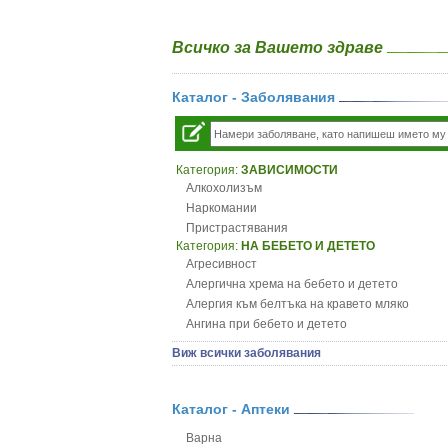
Всичко за Вашето здраве
Каталог - Заболявания
Категория:
ЗАВИСИМОСТИ
Алкохолизъм
Наркомании
Пристрастявания
Категория:
НА БЕБЕТО И ДЕТЕТО
Агресивност
Алергична хрема на бебето и детето
Алергия към белтъка на кравето мляко
Ангина при бебето и детето
Анемия при бебето и детето
Виж всички заболявания
Апетит - пълни деца
Аромотерапия и децата
Безапетитие при бебето и детето
Каталог - Аптеки
Бронхиална астма при бебето и детето
Варна
Бронхит и пневмония при деца