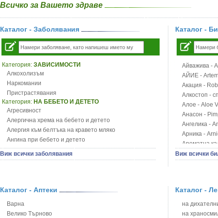
Всичко за Вашето здраве
Каталог - Заболявания
Каталог - Б
Категория:
ЗАВИСИМОСТИ
Айважива - Al
Алкохолизъм
АЙИЕ - Artemi
Наркомании
Акация - Rob
Пристрастявания
Алкостоп - с
Категория:
НА БЕБЕТО И ДЕТЕТО
Алое - Aloe 
Агресивност
Анасон - Pim
Алергична хрема на бебето и детето
Ангелика - An
Алергия към белтъка на кравето мляко
Арника - Arn
Ангина при бебето и детето
Ароматна кал
Анемия при бебето и детето
Арония - So
Виж всички заболявания
Виж всички би
Апетит - пълни деца
Бабини зъби -
Аромотерапия и децата
Билки за ба
Безапетитие при бебето и детето
Блатен аир -
Бронхиална астма при бебето и детето
Каталог - Аптеки
Каталог - Л
Блатен тъжни
Бронхит и пневмония при деца
Блян
Варна
на дихателни
Варицела
Бобови шушул
Велико Търново
на храносми
Висока температура на бебето и детето