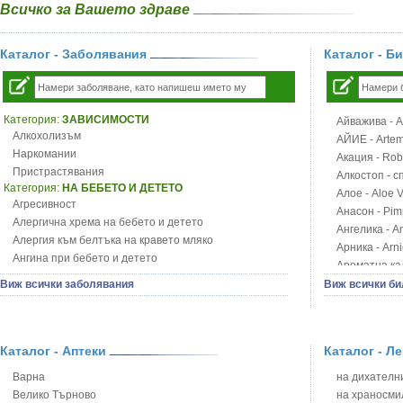
Всичко за Вашето здраве
Каталог - Заболявания
Каталог - Б
Категория:
ЗАВИСИМОСТИ
Айважива - Al
Алкохолизъм
АЙИЕ - Artemi
Наркомании
Акация - Rob
Пристрастявания
Алкостоп - с
Категория:
НА БЕБЕТО И ДЕТЕТО
Алое - Aloe 
Агресивност
Анасон - Pim
Алергична хрема на бебето и детето
Ангелика - An
Алергия към белтъка на кравето мляко
Арника - Arn
Ангина при бебето и детето
Ароматна кал
Анемия при бебето и детето
Арония - So
Виж всички заболявания
Виж всички би
Апетит - пълни деца
Бабини зъби -
Аромотерапия и децата
Билки за ба
Безапетитие при бебето и детето
Блатен аир -
Бронхиална астма при бебето и детето
Каталог - Аптеки
Каталог - Л
Блатен тъжни
Бронхит и пневмония при деца
Блян
Варна
на дихателни
Варицела
Бобови шушул
Велико Търново
на храносми
Висока температура на бебето и детето