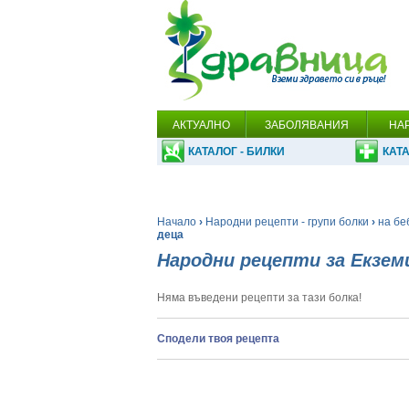
АКТУАЛНО
ЗАБОЛЯВАНИЯ
НА
КАТАЛОГ - БИЛКИ
КАТА
Начало
›
Народни рецепти - групи болки
›
на бе
деца
Народни рецепти за Екзем
Няма въведени рецепти за тази болка!
Сподели твоя рецепта