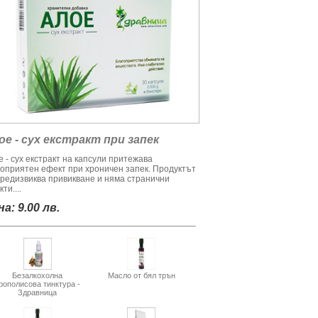
ое - сух екстракт при запек
 - сух екстракт на капсули притежава
гоприятен ефект при хроничен запек. Продуктът
предизвиква привикване и няма странични
ти....
а: 9.00 лв.
Безалкохолна
Масло от бял трън
рополисова тинктура -
Здравница