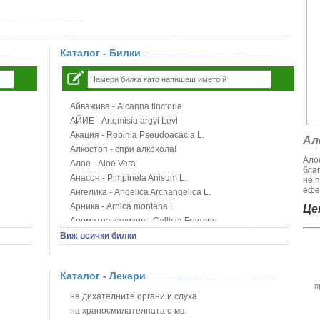
Каталог - Билки
Айважива - Alcanna tinctoria
АЙИЕ - Artemisia argyi Levl
Акация - Robinia Pseudoacacia L.
Ал
Алкостоп - спри алкохола!
Алое
Алое - Aloe Vera
бла
Анасон - Pimpinela Anisum L.
не 
ефек
Ангелика - Angelica Archangelica L.
Арника - Arnica montana L.
Цен
Ароматна кализия - Callisia Fragans
Арония - Sorbus melanocorpa
Виж всички билки
Бабини зъби - Tribulus terrestris
Билки за бани при хемороиди
Каталог - Лекари
Блатен аир - Acorus calamus L.
п
Блатен тъжник - Spirea ulmaria L.
на дихателните органи и слуха
Блян
на храносмилателната с-ма