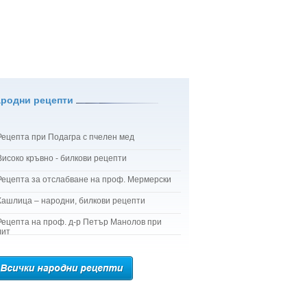
ародни рецепти
Рецепта при Подагра с пчелен мед
Високо кръвно - билкови рецепти
Рецепта за отслабване на проф. Мермерски
Кашлица – народни, билкови рецепти
Рецепта на проф. д-р Петър Манолов при
лит