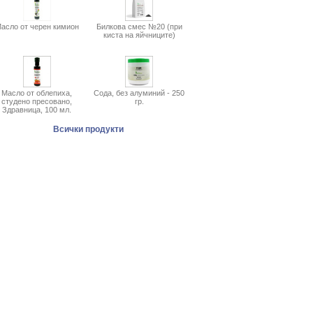
асло от черен кимион
Билкова смес №20 (при
киста на яйчниците)
Масло от облепиха,
Сода, без алуминий - 250
студено пресовано,
гр.
Здравница, 100 мл.
Всички продукти