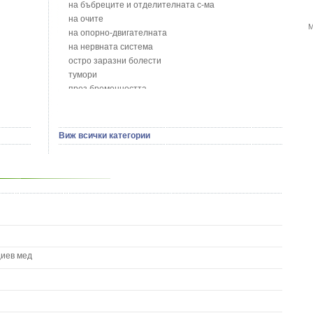
Бобови шушулки - Phaseolus Vulgaris L.
на бъбреците и отделителната с-ма
Божур - Paeonia Decora
на очите
М
Борови връхчета - Pinus sylvestris
на опорно-двигателната
Босилек - Ocimum Basillicum
на нервната система
Брей - Tamus Communis
остро заразни болести
Брош - Rubia tinctorum L.
тумори
Бръшлян - Hedera helix L.
през бременността
Бряст - Ulmus
на сърцето и кръвоносните съдове
Бушменски отровен храст - Acokanthera oppositifolia
на устната кухина
Бял имел - Viscum album L.
сексуални проблеми
Виж всички категории
Бял оман - Inula Helenium L.
на половите органи
Бял Равнец - Achillea Millefolium L.
зависимости
Бял трън - Silybum Marianum L.
на жлезите с вътрешна секреция
Бяла бреза - Betula pendula
паразитни болести
Бяла върба - Salix Аlba
на бебето и детето
Великденче - Veronica
на кожата и венерически
Ветрогон - Eryngium Campestre
други
Вечнозелен кипарис
Вишна - Prunus cerasus L.
циев мед
Водна детелина - Menyanthes trifoliata L.
Водно Пипериче - Polygonum Hydropiper L.
Волски език - Asplenium scolopendrium
Врабчови чревца - Stellaria media L.