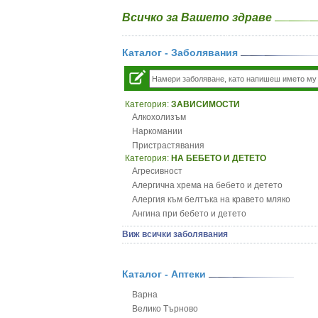
Всичко за Вашето здраве
Каталог - Заболявания
Категория:
ЗАВИСИМОСТИ
Алкохолизъм
Наркомании
Пристрастявания
Категория:
НА БЕБЕТО И ДЕТЕТО
Агресивност
Алергична хрема на бебето и детето
Алергия към белтъка на кравето мляко
Ангина при бебето и детето
Анемия при бебето и детето
Виж всички заболявания
Апетит - пълни деца
Аромотерапия и децата
Безапетитие при бебето и детето
Каталог - Аптеки
Бронхиална астма при бебето и детето
Варна
Бронхит и пневмония при деца
Велико Търново
Варицела