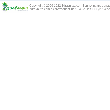
Змийски лапа
Бронхиектазии - разширение на бронхите
Copyright © 2006-2022 Zdravnitza.com Всички права запа
Змийско мляк
Бронхиолит
Zdravnitza.com е собственост на "Ню Ес Нет ЕООД" :
Усло
Зърнастец -
Бронхит
Иглика - Fl. 
Бронхопневмония
Изсипливче -
Възпаление на тъпанчето
Исиот - Zingib
Възпалено гърло
Исландски ли
Задавяне с чуждо тяло
Исоп - Hyssop
Кашлица
Калина - Vib
Кръвоизлив от носа
Калоферче -
Ларингит
Каменоломка 
Мениеров синдром
Камшик - Agr
Моноцитна ангина
Карамфил - E
Плеврит
Кафяво морск
Саркоидоза
Кисел трън - 
Сенна хрема
Клинавче /орл
Синуит
Коило - Stipa
Сърбеж в ушите
Комунига - Me
Трахеит
Коноп - Canna
Туберкулоза
Конски кесте
Фарингит
Копитник - A
Хрема
Коприва - Urt
Категория:
НА ЖЛЕЗИТЕ С ВЪТРЕШНА СЕКРЕЦИЯ
Адипозо-генитална дистрофия
Копър - Anet