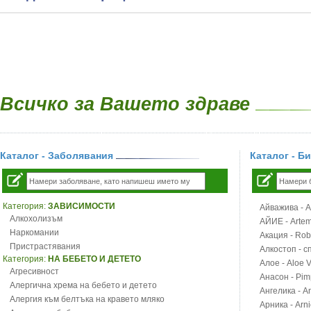
Всичко за Вашето здраве
Каталог - Заболявания
Каталог - Б
Категория:
ЗАВИСИМОСТИ
Айважива - Al
Алкохолизъм
АЙИЕ - Artemi
Наркомании
Акация - Rob
Пристрастявания
Алкостоп - с
Категория:
НА БЕБЕТО И ДЕТЕТО
Алое - Aloe 
Агресивност
Анасон - Pim
Алергична хрема на бебето и детето
Ангелика - An
Алергия към белтъка на кравето мляко
Арника - Arn