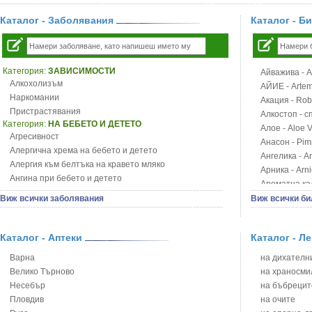
Каталог - Заболявания
Каталог - Б
Категория:
ЗАВИСИМОСТИ
Айважива - Al
Алкохолизъм
АЙИЕ - Artemi
Наркомании
Акация - Rob
Пристрастявания
Алкостоп - с
Категория:
НА БЕБЕТО И ДЕТЕТО
Алое - Aloe 
Агресивност
Анасон - Pim
Алергична хрема на бебето и детето
Ангелика - An
Алергия към белтъка на кравето мляко
Арника - Arn
Ангина при бебето и детето
Ароматна кал
Анемия при бебето и детето
Арония - So
Виж всички заболявания
Виж всички би
Апетит - пълни деца
Бабини зъби -
Аромотерапия и децата
Билки за ба
Безапетитие при бебето и детето
Каталог - Аптеки
Каталог - Л
Блатен аир -
Бронхиална астма при бебето и детето
Блатен тъжни
Варна
на дихателни
Бронхит и пневмония при деца
Блян
Велико Търново
на храносми
Варицела
Бобови шушул
Несебър
на бъбрецит
Висока температура на бебето и детето
Божур - Paeo
Пловдив
на очите
Възпаление на ушите на бебето и детето
Борови връхче