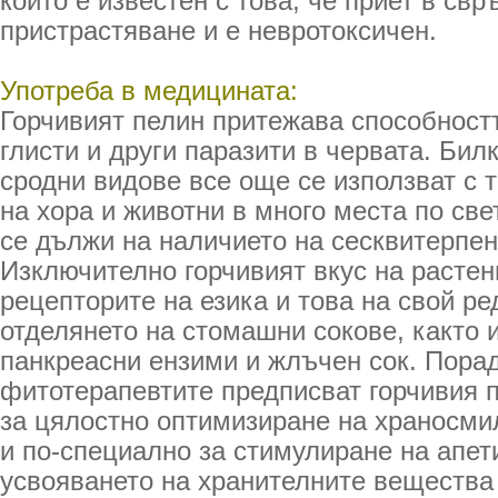
който е известен с това, че приет в св
пристрастяване и е невротоксичен.
Употреба в медицината:
Горчивият пелин притежава способност
глисти и други паразити в червата. Бил
сродни видове все още се използват с т
на хора и животни в много места по све
се дължи на наличието на сесквитерпен
Изключително горчивият вкус на расте
рецепторите на езика и това на свой ре
отделянето на стомашни сокове, както 
панкреасни ензими и жлъчен сок. Пора
фитотерапевтите предписват горчивия 
за цялостно оптимизиране на храносми
и по-специално за стимулиране на апет
усвояването на хранителните вещества