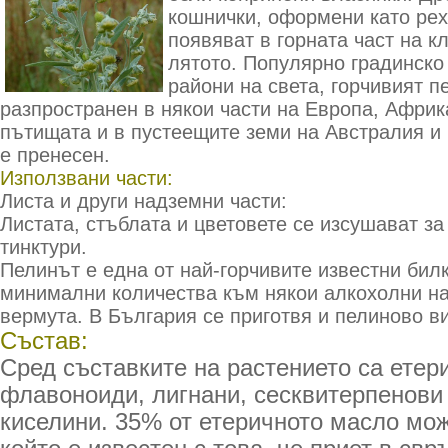
кошнички, оформени като рех
появяват в горната част на к
лятото. Популярно градинско
райони на света, горчивият п
разпространен в някои части на Европа, Африк
пътищата и в пустеещите земи на Австралия и
е пренесен.
Използвани части:
Листа и други надземни части:
Листата, стъблата и цветовете се изсушават за
тинктури.
Пелинът е една от най-горчивите известни билк
минимални количества към някои алкохолни на
вермута. В България се приготвя и пелиново в
Състав:
Сред съставките на растението са етер
флавоноиди, лигнани, сесквитерпенови
киселини. 35% от етеричното масло мо