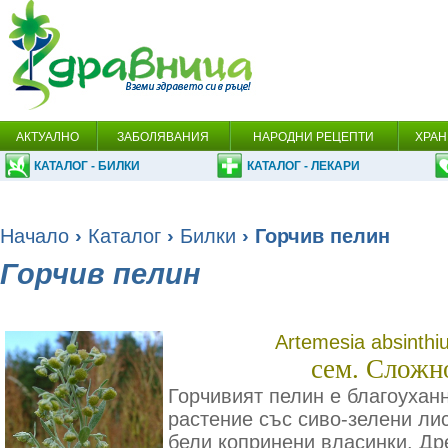
АКТУАЛНО
ЗАБОЛЯВАНИЯ
НАРОДНИ РЕЦЕПТИ
ХРАН
КАТАЛОГ - БИЛКИ
КАТАЛОГ - ЛЕКАРИ
Начало
›
Каталог
›
Билки
› Горчив пелин
Горчив пелин
Artemesia absinth
сем. Сложн
Горчивият пелин е благоухан
растение със сиво-зелени лис
бели копринени власинки. Др