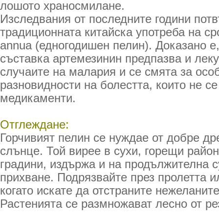
лошото храносмилане.
Изследвания от последните години пот
традиционната китайска употреба на ср
annua (едногодишен пелин). Доказано е,
съставка артемезинин предпазва и леку
случаите на малария и се смята за осо
разновидности на болестта, които не се
медикаменти.
Отглеждане:
Горчивият пелин се нуждае от добре др
слънце. Той вирее в сухи, горещи райо
градини, издържа и на продължителна с
прихване. Подрязвайте през пролетта и
когато искате да отстраните нежеланите
Растенията се размножават лесно от ре