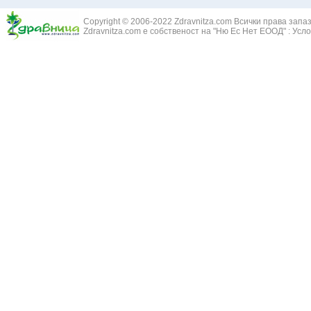
Змийски лапа
Бронхиектазии - разширение на бронхите
Copyright © 2006-2022 Zdravnitza.com Всички права запа
Змийско мляк
Бронхиолит
Zdravnitza.com е собственост на "Ню Ес Нет ЕООД" :
Усло
Зърнастец -
Бронхит
Иглика - Fl. 
Бронхопневмония
Изсипливче -
Възпаление на тъпанчето
Исиот - Zingib
Възпалено гърло
Исландски ли
Задавяне с чуждо тяло
Исоп - Hyssop
Кашлица
Калина - Vib
Кръвоизлив от носа
Калоферче -
Ларингит
Каменоломка 
Мениеров синдром
Камшик - Agr
Моноцитна ангина
Карамфил - E
Плеврит
Кафяво морск
Саркоидоза
Кисел трън - 
Сенна хрема
Клинавче /орл
Синуит
Коило - Stipa
Сърбеж в ушите
Комунига - Me
Трахеит
Коноп - Canna
Туберкулоза
Конски кесте
Фарингит
Копитник - A
Хрема
Коприва - Urt
Категория:
НА ЖЛЕЗИТЕ С ВЪТРЕШНА СЕКРЕЦИЯ