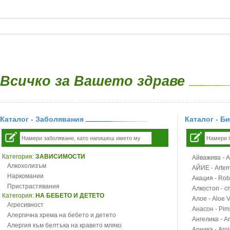
Всичко за Вашето здраве
Каталог - Заболявания
Каталог - Б
Категория:
ЗАВИСИМОСТИ
Айважива - Al
Алкохолизъм
АЙИЕ - Artemi
Наркомании
Акация - Rob
Пристрастявания
Алкостоп - с
Категория:
НА БЕБЕТО И ДЕТЕТО
Алое - Aloe 
Агресивност
Анасон - Pim
Алергична хрема на бебето и детето
Ангелика - An
Алергия към белтъка на кравето мляко
Арника - Arn