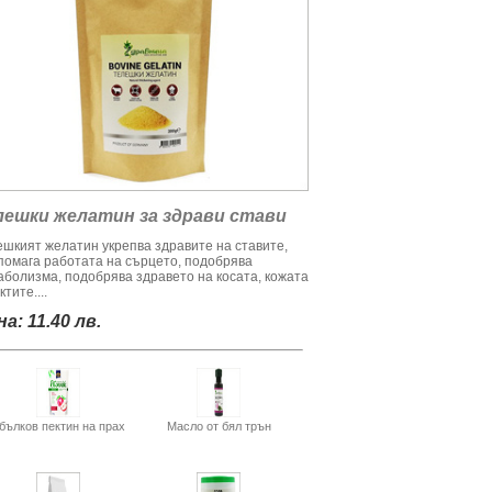
лешки желатин за здрави стави
ешкият желатин укрепва здравите на ставите,
помага работата на сърцето, подобрява
аболизма, подобрява здравето на косата, кожата
ктите....
а: 11.40 лв.
бълков пектин на прах
Масло от бял трън