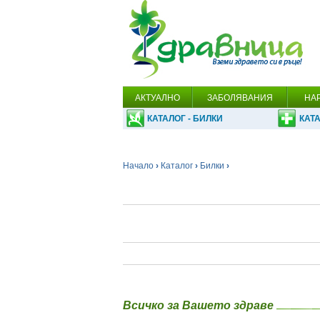
АКТУАЛНО
ЗАБОЛЯВАНИЯ
НА
КАТАЛОГ - БИЛКИ
КАТА
Начало
›
Каталог
›
Билки
›
Всичко за Вашето здраве