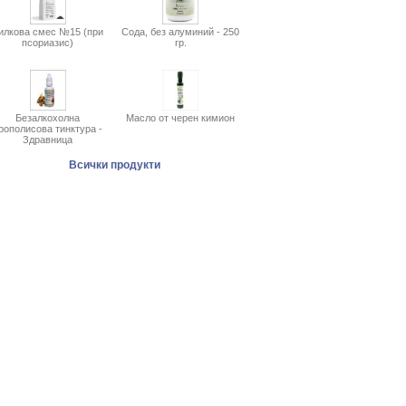
илкова смес №15 (при
Сода, без алуминий - 250
псориазис)
гр.
Безалкохолна
Масло от черен кимион
рополисова тинктура -
Здравница
Всички продукти