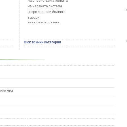
на опорно-двигателната
Босилек - Ocimum Basillicum
на нервната система
Брей - Tamus Communis
Б
остро заразни болести
Брош - Rubia tinctorum L.
тумори
Бръшлян - Hedera helix L.
през бременността
Бряст - Ulmus
на сърцето и кръвоносните съдове
Бушменски отровен храст - Acokanthera oppositifolia
на устната кухина
Бял имел - Viscum album L.
сексуални проблеми
п
Виж всички категории
Бял оман - Inula Helenium L.
на половите органи
Бял Равнец - Achillea Millefolium L.
зависимости
Бял трън - Silybum Marianum L.
на жлезите с вътрешна секреция
Бяла бреза - Betula pendula
паразитни болести
Бяла върба - Salix Аlba
на бебето и детето
Великденче - Veronica
на кожата и венерически
Ветрогон - Eryngium Campestre
други
Вечнозелен кипарис
Вишна - Prunus cerasus L.
циев мед
Водна детелина - Menyanthes trifoliata L.
Водно Пипериче - Polygonum Hydropiper L.
Волски език - Asplenium scolopendrium
Врабчови чревца - Stellaria media L.
Вратига - Tanacetrum Vulgare
Върбинка - Verbena Officinalis L.