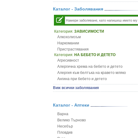
Каталог - Заболявания
Категория:
ЗАВИСИМОСТИ
Алкохолизъм
Наркомании
Пристрастявания
Категория:
НА БЕБЕТО И ДЕТЕТО
Агресивност
Алергична хрема на бебето и детето
Алергия към белтъка на кравето мляко
Ангина при бебето и детето
Анемия при бебето и детето
Виж всички заболявания
Апетит - пълни деца
Аромотерапия и децата
Безапетитие при бебето и детето
Каталог - Аптеки
Бронхиална астма при бебето и детето
Варна
Бронхит и пневмония при деца
Велико Търново
Варицела
Несебър
Висока температура на бебето и детето
Пловдив
Възпаление на ушите на бебето и детето