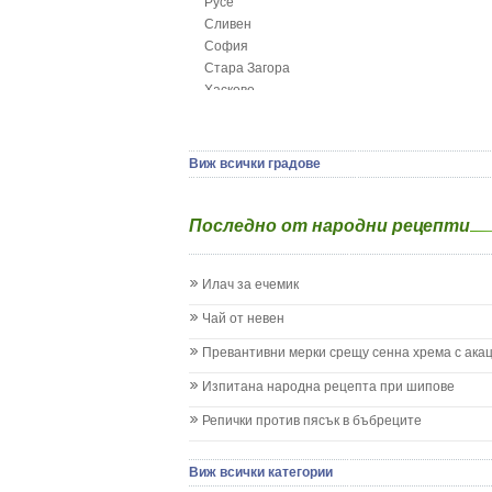
Русе
Глисти
Сливен
Грижа за пъпа на новороденото
София
Грип при бебето и детето
Стара Загора
Гърч
Хасково
Да отгледам и възпитам детето си
Ямбол
Детска церебрална парализа
Детски аутизъм
Детски диабет
Виж всички градове
Екземи при деца
Епилепсия при деца
Последно от народни рецепти
Жълтеница
Запек на бебето и детето
Заушка
Илач за ечемик
Имунизационен календар
Кашлица при бебето и детето
Чай от невен
Коклюш при бебето и детето
Превантивни мерки срещу сенна хрема с ака
Колики
Менингит
Изпитана народна рецепта при шипове
Млечни зъби
Репички против пясък в бъбреците
Млечница
Морбили
Нощно напикаване - енуреза
Виж всички категории