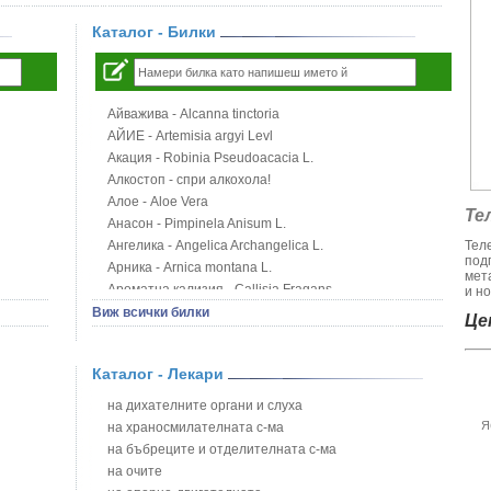
Каталог - Билки
Айважива - Alcanna tinctoria
АЙИЕ - Artemisia argyi Levl
Акация - Robinia Pseudoacacia L.
Алкостоп - спри алкохола!
Алое - Aloe Vera
Те
Анасон - Pimpinela Anisum L.
Ангелика - Angelica Archangelica L.
Тел
под
Арника - Arnica montana L.
мет
Ароматна кализия - Callisia Fragans
и но
Арония - Sorbus melanocorpa
Виж всички билки
Цен
Бабини зъби - Tribulus terrestris
Билки за бани при хемороиди
Каталог - Лекари
Блатен аир - Acorus calamus L.
Блатен тъжник - Spirea ulmaria L.
на дихателните органи и слуха
Блян
Я
на храносмилателната с-ма
Бобови шушулки - Phaseolus Vulgaris L.
на бъбреците и отделителната с-ма
Божур - Paeonia Decora
на очите
Борови връхчета - Pinus sylvestris