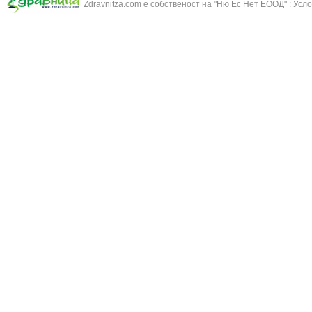
Бронхиолит
Zdravnitza.com е собственост на "Ню Ес Нет ЕООД" :
Усло
Зърнастец -
Бронхит
Иглика - Fl. 
Бронхопневмония
Изсипливче -
Възпаление на тъпанчето
Исиот - Zingib
Възпалено гърло
Исландски ли
Задавяне с чуждо тяло
Исоп - Hyssop
Кашлица
Калина - Vib
Кръвоизлив от носа
Калоферче -
Ларингит
Каменоломка 
Мениеров синдром
Камшик - Agr
Моноцитна ангина
Карамфил - E
Плеврит
Кафяво морск
Саркоидоза
Кисел трън - 
Сенна хрема
Клинавче /орл
Синуит
Коило - Stipa
Сърбеж в ушите
Комунига - Me
Трахеит
Коноп - Canna
Туберкулоза
Конски кесте
Фарингит
Копитник - A
Хрема
Коприва - Urt
Категория:
НА ЖЛЕЗИТЕ С ВЪТРЕШНА СЕКРЕЦИЯ
Адипозо-генитална дистрофия
Копър - Anet
Базедова болест
Кориандър -