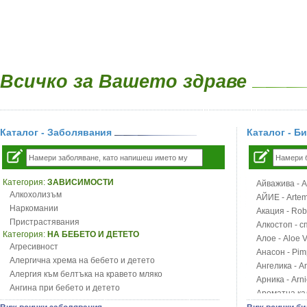
Всичко за Вашето здраве
Каталог - Заболявания
Каталог - Б
Категория:
ЗАВИСИМОСТИ
Айважива - Al
Алкохолизъм
АЙИЕ - Artemi
Наркомании
Акация - Rob
Пристрастявания
Алкостоп - с
Категория:
НА БЕБЕТО И ДЕТЕТО
Алое - Aloe 
Агресивност
Анасон - Pim
Алергична хрема на бебето и детето
Ангелика - An
Алергия към белтъка на кравето мляко
Арника - Arn
Ангина при бебето и детето
Ароматна кал
Анемия при бебето и детето