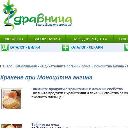
АКТУАЛНО
ЗАБОЛЯВАНИЯ
НАРОДНИ РЕЦЕПТИ
ХРАН
КАТАЛОГ - БИЛКИ
КАТАЛОГ - ЛЕКАРИ
Начало
›
Заболявания
›
на дихателните органи и слуха
›
Моноцитна ангина
› 
Хранене при Моноцитна ангина
Пчелните продукти с хранителни и лечебни свойства
Пчелните продукти с хранителни и лечебни свойства са п
пчелното млечице.
Тайните на лука