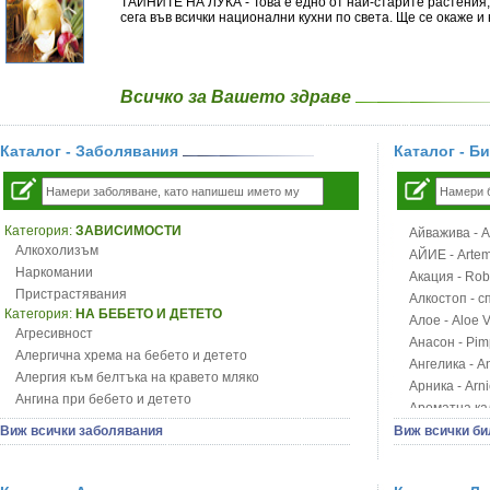
ТАЙНИТЕ НА ЛУКА - Това е едно от най-старите растения, 
сега във всички национални кухни по света. Ще се окаже и
Всичко за Вашето здраве
Каталог - Заболявания
Каталог - Б
Категория:
ЗАВИСИМОСТИ
Айважива - Al
Алкохолизъм
АЙИЕ - Artemi
Наркомании
Акация - Rob
Пристрастявания
Алкостоп - с
Категория:
НА БЕБЕТО И ДЕТЕТО
Алое - Aloe 
Агресивност
Анасон - Pim
Алергична хрема на бебето и детето
Ангелика - An
Алергия към белтъка на кравето мляко
Арника - Arn
Ангина при бебето и детето
Ароматна кал
Анемия при бебето и детето
Арония - So
Виж всички заболявания
Виж всички би
Апетит - пълни деца
Бабини зъби -
Аромотерапия и децата
Билки за ба
Безапетитие при бебето и детето