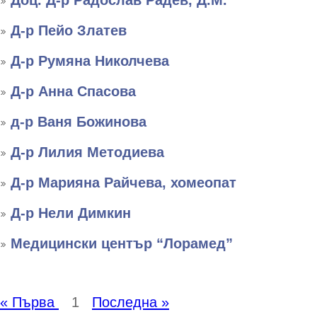
Доц. Д-р Радослав Радев, Д.М.
Д-р Пейо Златев
Д-р Румяна Николчева
Д-р Анна Спасова
д-р Ваня Божинова
Д-р Лилия Методиева
Д-р Марияна Райчева, хомеопат
Д-р Нели Димкин
Медицински център “Лорамед”
« Първа
1
Последна »