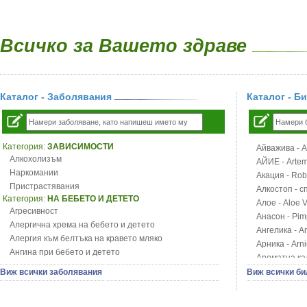
Всичко за Вашето здраве
Каталог - Заболявания
Каталог - Б
Категория:
ЗАВИСИМОСТИ
Айважива - Al
Алкохолизъм
АЙИЕ - Artemi
Наркомании
Акация - Rob
Пристрастявания
Алкостоп - с
Категория:
НА БЕБЕТО И ДЕТЕТО
Алое - Aloe 
Агресивност
Анасон - Pim
Алергична хрема на бебето и детето
Ангелика - An
Алергия към белтъка на кравето мляко
Арника - Arn
Ангина при бебето и детето
Ароматна кал
Анемия при бебето и детето
Арония - So
Виж всички заболявания
Виж всички би
Апетит - пълни деца
Бабини зъби -
Аромотерапия и децата
Билки за ба