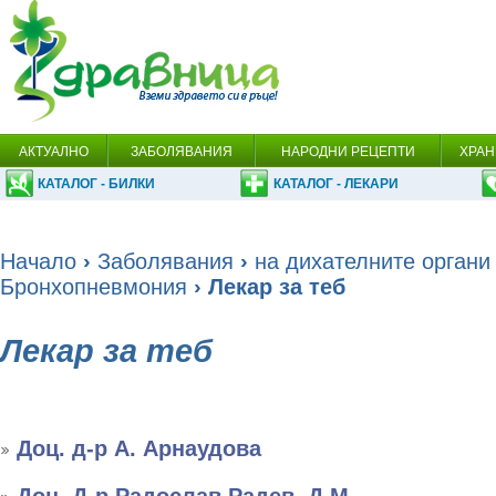
АКТУАЛНО
ЗАБОЛЯВАНИЯ
НАРОДНИ РЕЦЕПТИ
ХРАН
КАТАЛОГ - БИЛКИ
КАТАЛОГ - ЛЕКАРИ
Начало
›
Заболявания
›
на дихателните органи
Бронхопневмония
› Лекар за теб
Лекар за теб
Доц. д-р А. Арнаудова