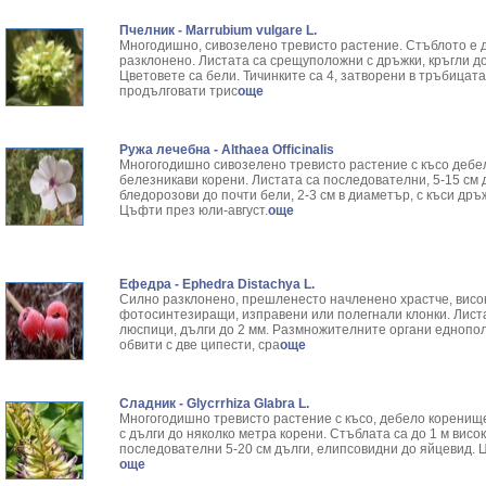
Пчелник - Marrubium vulgare L.
Многодишно, сивозелено тревисто растение. Стъблото е д
разклонено. Листата са срещуположни с дръжки, кръгли д
Цветовете са бели. Тичинките са 4, затворени в тръбицата
продълговати трис
още
Ружа лечебна - Althaea Officinalis
Многогодишно сивозелено тревисто растение с късо дебел
белезникави корени. Листата са последователни, 5-15 см д
бледорозови до почти бели, 2-3 см в диаметър, с къси дръ
Цъфти през юли-август.
още
Ефедра - Ephedra Distachya L.
Силно разклонено, прешленесто начленено храстче, висок
фотосинтезиращи, изправени или полегнали клонки. Лист
люспици, дълги до 2 мм. Размножителните органи еднопол
обвити с две ципести, сра
още
Сладник - Glycrrhiza Glabra L.
Многогодишно тревисто растение с късо, дебело коренище
с дълги до няколко метра корени. Стъблата са до 1 м висок
последователни 5-20 см дълги, елипсовидни до яйцевид. 
още