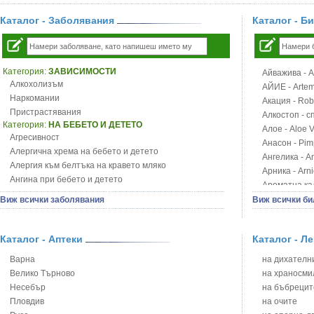
Каталог - Заболявания
Каталог - Б
Категория:
ЗАВИСИМОСТИ
Айважива - Al
Алкохолизъм
АЙИЕ - Artemi
Наркомании
Акация - Rob
Пристрастявания
Алкостоп - с
Категория:
НА БЕБЕТО И ДЕТЕТО
Алое - Aloe 
Агресивност
Анасон - Pim
Алергична хрема на бебето и детето
Ангелика - An
Алергия към белтъка на кравето мляко
Арника - Arn
Ангина при бебето и детето
Ароматна кал
Анемия при бебето и детето
Арония - So
Виж всички заболявания
Виж всички би
Апетит - пълни деца
Бабини зъби -
Аромотерапия и децата
Билки за ба
Безапетитие при бебето и детето
Каталог - Аптеки
Каталог - Л
Блатен аир -
Бронхиална астма при бебето и детето
Блатен тъжни
Варна
на дихателни
Бронхит и пневмония при деца
Блян
Велико Търново
на храносми
Варицела
Бобови шушул
Несебър
на бъбрецит
Висока температура на бебето и детето
Божур - Paeo
Пловдив
на очите
Възпаление на ушите на бебето и детето
Борови връхче