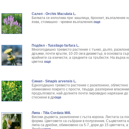
Салеп - Orchis Maculata L.
Билката се използва при: кашлица, бронхит, възпаление 
язва, стомашно - чревни възпаления.
още
Подбел - Tussilago farfara L.
Многогодишно тревисто растение с тънко, дълго, разклоне
дръжки, почти кръгли, 10-20 см в диаметър, в основата съ
крайните са езичести, а средните са тръбести. На върха н
цветна
още
Синап - Sinapis arvensis L.
Едногодишно тревисто растение с разклонено, облистено ст
обикновено покрито с прости, твърди, разперени вла­синки
продълговати, най-долните почти лировидно нарязани до 
стеснени в др
още
Липа - Tilia Cordata Mill.
Високи дървета, разклонени с гъста корона. Листата са 
форма. Цветовете са събрани в полусенник. Съцветията 
липа са дребни, обикновено са 5-7, дори до 15 цветчета, 