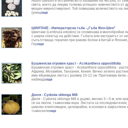
Allium sativum е ботаническото название на чесъна, от се
света, което да лекува толкова успешно човечеството от 
мощен имуностимулант. Той повишава количеството на ли
(унищ
още
ШИИТАКЕ - Императорска гъба -„Гъба Жен-Шен”
Шиитаке (Lentinula edodes) се споменава в многобройни л
с широк спектър на действие. Гъбата или екстрактът от не
съпътстваща терапия при раково болни в Китай и Япония, 
Гер
още
Бушменски отровен храст - Acokanthera oppositifolia
Бушменски отровен храст - Acokanthera oppositifolia - рас
Африка, Мозамбик, Танзания, Кения. Вечно зелено растени
има яйцевидни листа с размер 10-12 см. Притежава бели, 
наблюда
още
Дюля - Cydonia oblonga Mill
Дюля - Cydonia oblonga Mill е дърво, високо 3—5 м, или х
се на люспи, тъмносива кора. Листата са последователни,
широко елипсо­видни, целокрайни, в основата закръглени 
тъмнозеле
още