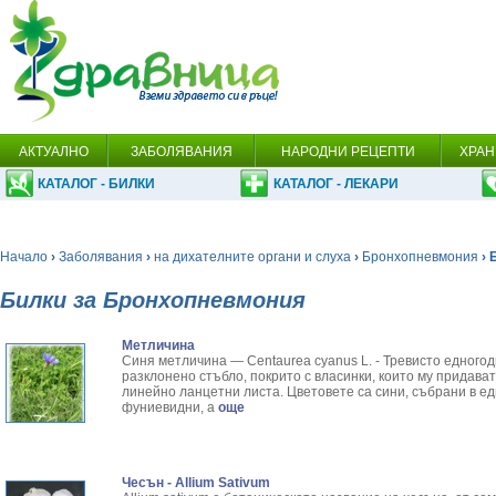
АКТУАЛНО
ЗАБОЛЯВАНИЯ
НАРОДНИ РЕЦЕПТИ
ХРАН
КАТАЛОГ - БИЛКИ
КАТАЛОГ - ЛЕКАРИ
Начало
›
Заболявания
›
на дихателните органи и слуха
›
Бронхопневмония
› 
Билки за Бронхопневмония
Метличина
Синя метличина — Centaurea суanus L. - Тревисто едногоди
разклонено стъбло, покрито с власинки, които му придават
линейно ланцетни листа. Цветовете са сини, събрани в е
фуниевидни, а
още
Чесън - Allium Sativum