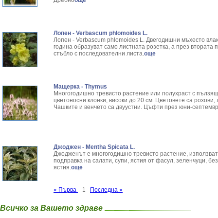
Дребно
още
Лопен - Verbascum phlomoides L.
Лопен - Verbascum phlomoides L. Двегодишни мъхесто вла
година обра­зуват само листната розетка, а през втората п
стъбло с последо­вателни листа.
още
Мащерка - Thymus
Многогодишно тревисто растение или полухраст с пълзящ
цветоносни клонки, високи до 20 см. Цветовете са розови,
Чашките и венчето са двуустни. Цъфти през юни-септемвр
Джоджен - Mentha Spicata L.
Джодженът е многогодишно тревисто растение, използват 
подправка на салати, супи, ястия от фасул, зеленчуци, бе
ястия.
още
« Първа
1
Последна »
Всичко за Вашето здраве