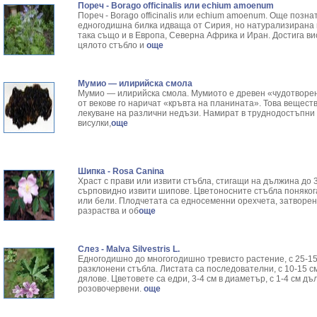
Пореч - Borago officinalis или echium amoenum
Пореч - Borago officinalis или echium amoenum. Още позна
едногодишна билка идваща от Сирия, но натурализирана 
така също и в Европа, Северна Африка и Иран. Достига ви
цялото стъбло и
още
Мумио — илирийска смола
Мумио — илирийска смола. Мумиото е древен «чудотворен 
от векове го наричат «кръвта на планината». Това вещест
лекуване на различни недъзи. Намират в труднодостъпни з
висулки,
още
Шипка - Rosa Canina
Храст с прави или извити стъбла, стигащи на дължина до 3
сърповидно извити шипове. Цветоносните стъбла понякога
или бели. Плодчетата са едносеменни орехчета, затворени
разраства и об
още
Слез - Malva Silvestris L.
Едногодишно до многогодишно тревисто растение, с 25-15
разклонени стъбла. Листата са последователни, с 10-15 с
дялове. Цветовете са едри, 3-4 см в диаметър, с 1-4 см д
розовочервени.
още