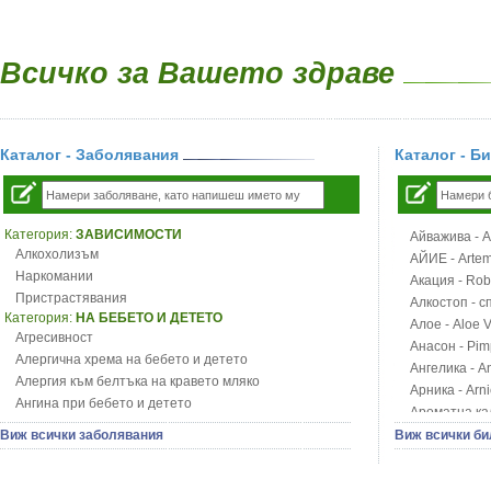
Всичко за Вашето здраве
Каталог - Заболявания
Каталог - Б
Категория:
ЗАВИСИМОСТИ
Айважива - Al
Алкохолизъм
АЙИЕ - Artemi
Наркомании
Акация - Rob
Пристрастявания
Алкостоп - с
Категория:
НА БЕБЕТО И ДЕТЕТО
Алое - Aloe 
Агресивност
Анасон - Pim
Алергична хрема на бебето и детето
Ангелика - An
Алергия към белтъка на кравето мляко
Арника - Arn
Ангина при бебето и детето
Ароматна кал
Анемия при бебето и детето
Арония - So
Виж всички заболявания
Виж всички би
Апетит - пълни деца
Бабини зъби -
Аромотерапия и децата
Билки за ба