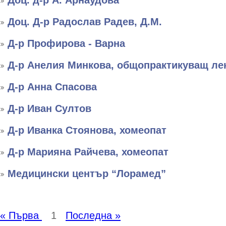
Доц. д-р А. Арнаудова
Доц. Д-р Радослав Радев, Д.М.
Д-р Профирова - Варна
Д-р Анелия Минкова, общопрактикуващ ле
Д-р Анна Спасова
Д-р Иван Султов
Д-р Иванка Стоянова, хомеопат
Д-р Марияна Райчева, хомеопат
Медицински център “Лорамед”
« Първа
1
Последна »