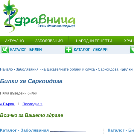
АКТУАЛНО
ЗАБОЛЯВАНИЯ
НАРОДНИ РЕЦЕПТИ
ХРАН
КАТАЛОГ - БИЛКИ
КАТАЛОГ - ЛЕКАРИ
Начало
›
Заболявания
›
на дихателните органи и слуха
›
Саркоидоза
› Билки
Билки за Саркоидоза
Няма въведени билки!
« Първа
1
Последна »
Всичко за Вашето здраве
Каталог - Заболявания
Каталог - Б