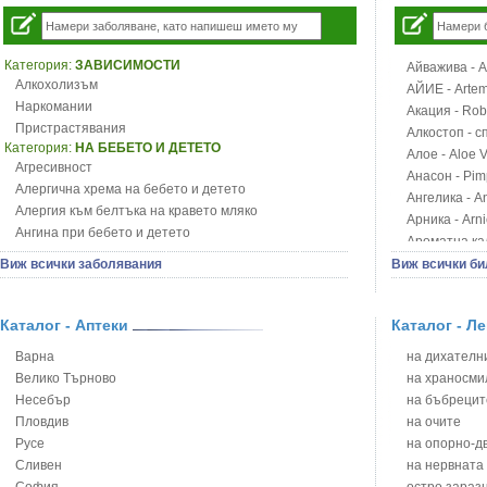
Категория:
ЗАВИСИМОСТИ
Айважива - Al
Алкохолизъм
АЙИЕ - Artemi
Наркомании
Акация - Rob
Пристрастявания
Алкостоп - с
Категория:
НА БЕБЕТО И ДЕТЕТО
Алое - Aloe 
Агресивност
Анасон - Pim
Алергична хрема на бебето и детето
Ангелика - An
Алергия към белтъка на кравето мляко
Арника - Arn
Ангина при бебето и детето
Ароматна кал
Анемия при бебето и детето
Арония - So
Виж всички заболявания
Виж всички би
Апетит - пълни деца
Бабини зъби -
Аромотерапия и децата
Билки за ба
Безапетитие при бебето и детето
Каталог - Аптеки
Каталог - Л
Блатен аир -
Бронхиална астма при бебето и детето
Блатен тъжни
Варна
на дихателни
Бронхит и пневмония при деца
Блян
Велико Търново
на храносми
Варицела
Бобови шушул
Несебър
на бъбрецит
Висока температура на бебето и детето
Божур - Paeo
Пловдив
на очите
Възпаление на ушите на бебето и детето
Борови връхче
Русе
на опорно-д
Глисти
Босилек - Oc
Сливен
на нервната
Грижа за пъпа на новороденото
Брей - Tamu