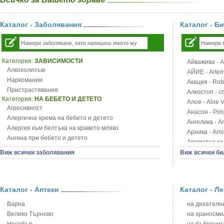
Каталог - Заболявания
Каталог - Б
Категория:
ЗАВИСИМОСТИ
Айважива - Al
Алкохолизъм
АЙИЕ - Artemi
Наркомании
Акация - Rob
Пристрастявания
Алкостоп - с
Категория:
НА БЕБЕТО И ДЕТЕТО
Алое - Aloe 
Агресивност
Анасон - Pim
Алергична хрема на бебето и детето
Ангелика - An
Алергия към белтъка на кравето мляко
Арника - Arn
Ангина при бебето и детето
Ароматна кал
Анемия при бебето и детето
Арония - So
Виж всички заболявания
Виж всички би
Апетит - пълни деца
Бабини зъби -
Аромотерапия и децата
Билки за ба
Безапетитие при бебето и детето
Блатен аир -
Бронхиална астма при бебето и детето
Каталог - Аптеки
Каталог - Л
Блатен тъжни
Бронхит и пневмония при деца
Блян
Варна
на дихателни
Варицела
Бобови шушул
Велико Търново
на храносми
Висока температура на бебето и детето
Божур - Paeo