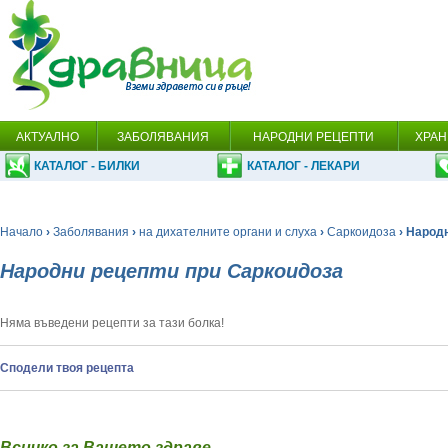
АКТУАЛНО
ЗАБОЛЯВАНИЯ
НАРОДНИ РЕЦЕПТИ
ХРАН
КАТАЛОГ - БИЛКИ
КАТАЛОГ - ЛЕКАРИ
Начало
›
Заболявания
›
на дихателните органи и слуха
›
Саркоидоза
› Народ
Народни рецепти при Саркоидоза
Няма въведени рецепти за тази болка!
Сподели твоя рецепта
Всичко за Вашето здраве