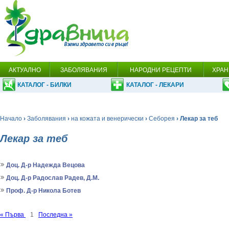
АКТУАЛНО
ЗАБОЛЯВАНИЯ
НАРОДНИ РЕЦЕПТИ
ХРАН
КАТАЛОГ - БИЛКИ
КАТАЛОГ - ЛЕКАРИ
Начало
›
Заболявания
›
на кожата и венерически
›
Себорея
› Лекар за теб
Лекар за теб
Доц. Д-р Надежда Вецова
Доц. Д-р Радослав Радев, Д.М.
Проф. Д-р Никола Ботев
« Първа
1
Последна »