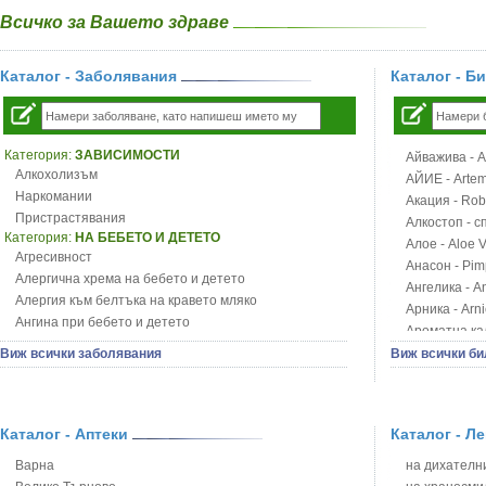
Всичко за Вашето здраве
Каталог - Заболявания
Каталог - Б
Категория:
ЗАВИСИМОСТИ
Айважива - Al
Алкохолизъм
АЙИЕ - Artemi
Наркомании
Акация - Rob
Пристрастявания
Алкостоп - с
Категория:
НА БЕБЕТО И ДЕТЕТО
Алое - Aloe 
Агресивност
Анасон - Pim
Алергична хрема на бебето и детето
Ангелика - An
Алергия към белтъка на кравето мляко
Арника - Arn
Ангина при бебето и детето
Ароматна кал
Анемия при бебето и детето
Арония - So
Виж всички заболявания
Виж всички би
Апетит - пълни деца
Бабини зъби -
Аромотерапия и децата
Билки за ба
Безапетитие при бебето и детето
Блатен аир -
Бронхиална астма при бебето и детето
Каталог - Аптеки
Каталог - Л
Блатен тъжни
Бронхит и пневмония при деца
Блян
Варна
на дихателни
Варицела
Бобови шушул