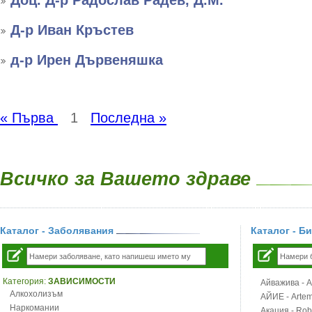
Доц. Д-р Радослав Радев, Д.М.
Д-р Иван Кръстев
д-р Ирен Дървеняшка
« Първа
1
Последна »
Всичко за Вашето здраве
Каталог - Заболявания
Каталог - Б
Категория:
ЗАВИСИМОСТИ
Айважива - Al
Алкохолизъм
АЙИЕ - Artemi
Наркомании
Акация - Rob