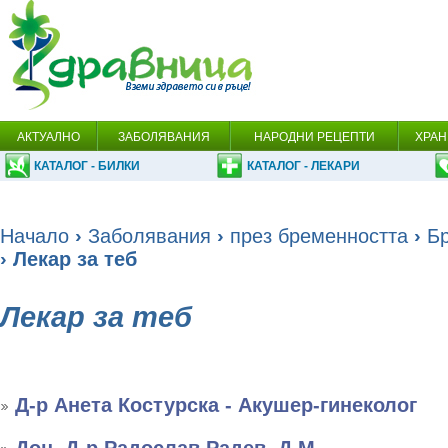
АКТУАЛНО
ЗАБОЛЯВАНИЯ
НАРОДНИ РЕЦЕПТИ
ХРАН
КАТАЛОГ - БИЛКИ
КАТАЛОГ - ЛЕКАРИ
Начало
›
Заболявания
›
през бременността
›
Б
› Лекар за теб
Лекар за теб
Д-р Анета Костурска - Акушер-гинеколог