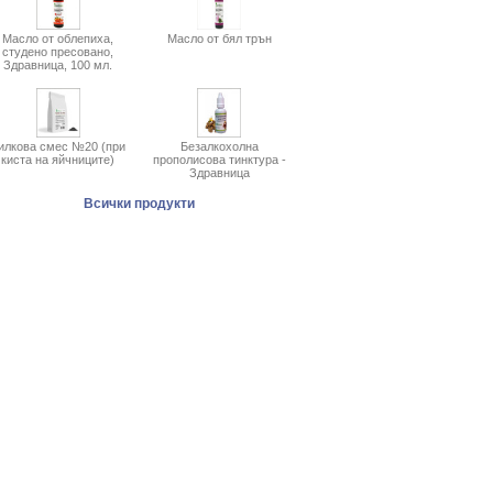
Масло от облепиха,
Масло от бял трън
студено пресовано,
Здравница, 100 мл.
илкова смес №20 (при
Безалкохолна
киста на яйчниците)
прополисова тинктура -
Здравница
Всички продукти