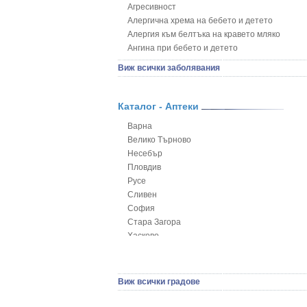
Агресивност
Алергична хрема на бебето и детето
Алергия към белтъка на кравето мляко
Ангина при бебето и детето
Анемия при бебето и детето
Виж всички заболявания
Апетит - пълни деца
Аромотерапия и децата
Безапетитие при бебето и детето
Каталог - Аптеки
Бронхиална астма при бебето и детето
Варна
Бронхит и пневмония при деца
Велико Търново
Варицела
Несебър
Висока температура на бебето и детето
Пловдив
Възпаление на ушите на бебето и детето
Русе
Глисти
Сливен
Грижа за пъпа на новороденото
София
Грип при бебето и детето
Стара Загора
Гърч
Хасково
Да отгледам и възпитам детето си
Ямбол
Детска церебрална парализа
Детски аутизъм
Детски диабет
Виж всички градове
Екземи при деца