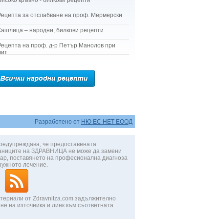
Високо кръвно - билкови рецепти
Рецепта за отслабване на проф. Мермерски
Кашлица – народни, билкови рецепти
Рецепта на проф. д-р Петър Манолов при
лит
Разработено от
НЮ ЕС НЕТ ЕООД
редупреждава, че предоставената
аниците на ЗДРАВНИЦА не може да замени
ар, поставянето на професионална диагноза
нужното лечение.
териали от Zdravnitza.com задължително
не на източника и линк към съответната