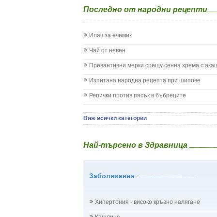
Епилепсия при деца
Последно от народни рецепти
Жълтеница
Запек на бебето и детето
Заушка
Илач за ечемик
Имунизационен календар
Кашлица при бебето и детето
Чай от невен
Коклюш при бебето и детето
Превантивни мерки срещу сенна хрема с ака
Колики
Менингит
Изпитана народна рецепта при шипове
Млечни зъби
Репички против пясък в бъбреците
Млечница
Морбили
Нощно напикаване - енуреза
Виж всички категории
Отит
Отравяне
Най-търсено в Здравница
Плач
Подсичане
Проблеми в пикочните пътища и бъбреците
Заболявания
Проблеми с очите на бебето и детето
Разстройство - диария при бебето и детето
Рахит
Хипертония - високо кръвно налягане
Рубеола
Температура - висока