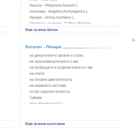
Анасон - Pimpinela Anisum L.
Ангелика - Angelica Archangelica L.
Арника - Arnica montana L.
Ароматна кализия - Callisia Fragans
Арония - Sorbus melanocorpa
Виж всички билки
Бабини зъби - Tribulus terrestris
Б
Билки за бани при хемороиди
Каталог - Лекари
Блатен аир - Acorus calamus L.
Блатен тъжник - Spirea ulmaria L.
на дихателните органи и слуха
Блян
на храносмилателната с-ма
Бобови шушулки - Phaseolus Vulgaris L.
на бъбреците и отделителната с-ма
Божур - Paeonia Decora
на очите
Борови връхчета - Pinus sylvestris
на опорно-двигателната
Босилек - Ocimum Basillicum
на нервната система
Брей - Tamus Communis
остро заразни болести
Брош - Rubia tinctorum L.
тумори
Бръшлян - Hedera helix L.
през бременността
Бряст - Ulmus
на сърцето и кръвоносните съдове
Бушменски отровен храст - Acokanthera oppositifolia
на устната кухина
Бял имел - Viscum album L.
сексуални проблеми
Виж всички категории
Бял оман - Inula Helenium L.
на половите органи
Бял Равнец - Achillea Millefolium L.
зависимости