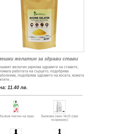
лешки желатин за здрави стави
ешкият желатин укрепва здравите на ставите,
помага работата на сърцето, подобрява
аболизма, подобрява здравето на косата, кожата
ктите....
а: 11.40 лв.
бълков пектин на прах
Билкова смес №15 (при
псориазис)