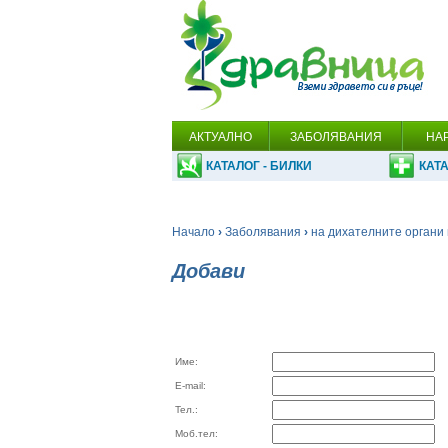
АКТУАЛНО
ЗАБОЛЯВАНИЯ
НА
КАТАЛОГ - БИЛКИ
КАТА
Начало
›
Заболявания
›
на дихателните органи 
Добави
Име:
E-mail:
Тел.:
Моб.тел: