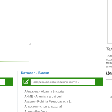
Те
Тел
под
мет
и но
Каталог - Билки
Цен
Айважива - Alcanna tinctoria
АЙИЕ - Artemisia argyi Levl
Я
Акация - Robinia Pseudoacacia L.
Алкостоп - спри алкохола!
Алое - Aloe Vera