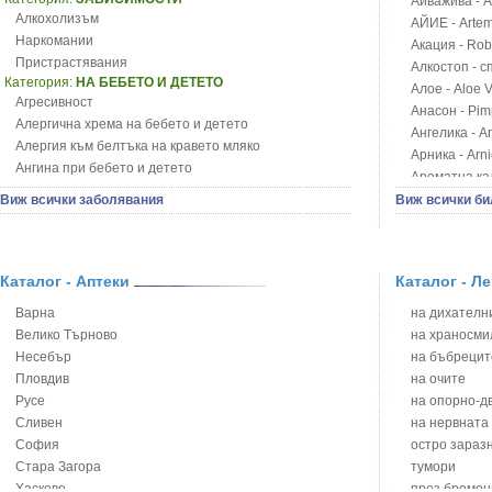
Айважива - Al
Алкохолизъм
АЙИЕ - Artemi
Наркомании
Акация - Rob
Пристрастявания
Алкостоп - с
Категория:
НА БЕБЕТО И ДЕТЕТО
Алое - Aloe 
Агресивност
Анасон - Pim
Алергична хрема на бебето и детето
Ангелика - An
Алергия към белтъка на кравето мляко
Арника - Arn
Ангина при бебето и детето
Ароматна кал
Анемия при бебето и детето
Арония - So
Виж всички заболявания
Виж всички би
Апетит - пълни деца
Бабини зъби -
Аромотерапия и децата
Билки за ба
Безапетитие при бебето и детето
Блатен аир -
Бронхиална астма при бебето и детето
Каталог - Аптеки
Каталог - Л
Блатен тъжни
Бронхит и пневмония при деца
Блян
Варна
на дихателни
Варицела
Бобови шушул
Велико Търново
на храносми
Висока температура на бебето и детето
Божур - Paeo
Несебър
на бъбрецит
Възпаление на ушите на бебето и детето
Борови връхче
Пловдив
на очите
Глисти
Босилек - Oc
Русе
на опорно-д
Грижа за пъпа на новороденото
Брей - Tamu
Сливен
на нервната
Грип при бебето и детето
Брош - Rubia 
София
остро зараз
Гърч
Бръшлян - He
Стара Загора
тумори
Да отгледам и възпитам детето си
Бряст - Ulmu
Хасково
през бремен