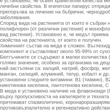
е установено, че освен хранителни качества м
лечебни свойства. В египетски папирус отпреди
препоръчва за лечение на бъбречни, чернодро
заболявания.
Според вида на растенията от които е събран 
полифлорен (от различни растения) и монофло
вид растения). Установено е, че медът приема
свойства на растенията, от които е получен.
Химичният състав на меда е сложен. Въглехид
компонент и съставляват около 95-99% от сухо
Белтъчините се съдържат в малки количества (
голямо значение, особено за организма на дец
най-застъпени са: калций, натрий, фосфор, жел
манган, силиций, алуминий, телур, кобалт и др
установени следните витамини: В1 (тиамин), В
никотинова киселина, пантотенова киселина, С
В меда е установено наличие на флавоноиди (0
върху пропускливоста на капилярите и тяхната 
притежават спазмолитично, коронароразширяв
противовъзпалително и регенеративно действи