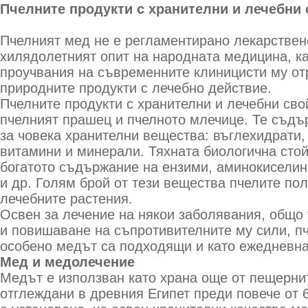
Пчелните продукти с хранителни и лечебни 
Пчелният мед не е регламентирано лекарствен
хилядолетният опит на народната медицина, ка
проучвания на съвременните клиницисти му от
природните продукти с лечебно действие.
Пчелните продукти с хранителни и лечебни сво
пчелният прашец и пчелното млечице. Те съдъ
за човека хранителни вещества: въглехидрати,
витамини и минерали. Тяхната биологична сто
богатото съдържание на ензими, аминокиселин
и др. Голям брой от тези вещества пчелите пол
лечебните растения.
Освен за лечение на някои заболявания, общо
и повишаване на съпротивителните му сили, пч
особено медът са подходящи и като ежедневна
Мед и медолечение
Медът е използван като храна още от пещернит
отглеждани в древния Египет преди повече от 