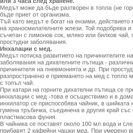
или 3 часа след хранене.
Медът може да бъде разтворен в топла (не гор
бъде приет от организма.
Тъй като медът е богат на ензими, действието
на храносмилателните жлези. Той подобрява и 
съчетан с лимонов сок, мляко или билков чай,
простудни заболявания.
Инхалации с мед.
Медът потиска развитието на причинителите на
заболявания на дихателните пътища - различн
причинителя на пневмонията и др. При просту
разпространено е приемането на мед с топло м
с топъл чай.
При катари на горните дихателни пътища се п
инхалации с мед -това е осъществимо и в дом
инхилатор се приспособява чайник, в шийката 
гумена тръбичка, съединена в другия край със
пластмасова фуния.
В чайника се поставят около 100 мл вода и сле
прибавят 2 кафейни чашки мед. При умерено вр