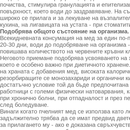
почиства, стимулира гранулацията и епителиза
повърхност, което води до заздравяване. На с
широко се прилага и за лекуване на възпалите
кухина, на лигавицата на устата - при стоматити
Подобрява общото състояние на организма.
Всекидневната консумация на мед за един по-
20-30 дни, води до подобряване на организма 
повишава количеството на червените кръвни кл
Неговото приемане подобрява усвояването на 
което е особено важно при диетичното хранене
на храната с добавения мед, високата калорич
резорбиращите се монозахариди и органични к
достатъчно условие той да бъде предпочитана 
работници с големи физически натоварвания, к
при хронично болни, при отпадналост и през п
след боледуване.
Винаги когато пчелният мед се използва като л
задължително трябва да се имат предвид двет
за прилагането му - ако е доказана свръхчувст