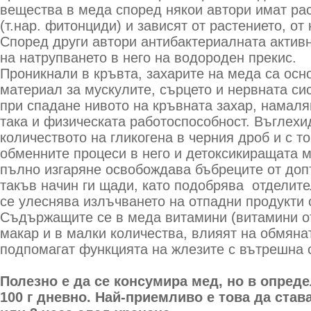
вещества в меда според някои автори имат ра
(т.нар. фитонциди) и зависят от растението, от
Според други автори антибактериалната актив
на натрупването в него на водороден прекис.
Проникнали в кръвта, захарите на меда са осн
материал за мускулите, сърцето и нервната сис
при спадане нивото на кръвната захар, намаля
така и физическата работоспособност. Въглехи
количеството на гликогена в черния дроб и с т
обменните процеси в него и детоксикиращата м
пълно изгаряне освобождава бъбреците от доп
такъв начин ги щади, като подобрява отделите
се улеснява излъчването на отпадни продукти 
Съдържащите се в меда витамини (витамини от г
макар и в малки количества, влияят на обмяна
подпомагат функцията на жлезите с вътрешна 
Полезно е да се консумира мед, но в опред
100 г дневно. Най-приемливо е това да став