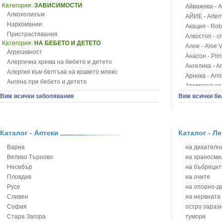
Категория:
ЗАВИСИМОСТИ
Айважива - Al
Алкохолизъм
АЙИЕ - Artemi
Наркомании
Акация - Rob
Пристрастявания
Алкостоп - с
Категория:
НА БЕБЕТО И ДЕТЕТО
Алое - Aloe 
Агресивност
Анасон - Pim
Алергична хрема на бебето и детето
Ангелика - An
Алергия към белтъка на кравето мляко
Арника - Arn
Ангина при бебето и детето
Ароматна кал
Анемия при бебето и детето
Арония - So
Виж всички заболявания
Виж всички би
Апетит - пълни деца
Бабини зъби -
Аромотерапия и децата
Билки за ба
Безапетитие при бебето и детето
Блатен аир -
Бронхиална астма при бебето и детето
Каталог - Аптеки
Каталог - Л
Блатен тъжни
Бронхит и пневмония при деца
Блян
Варна
на дихателни
Варицела
Бобови шушул
Велико Търново
на храносми
Висока температура на бебето и детето
Божур - Paeo
Несебър
на бъбрецит
Възпаление на ушите на бебето и детето
Борови връхче
Пловдив
на очите
Глисти
Босилек - Oc
Русе
на опорно-д
Грижа за пъпа на новороденото
Брей - Tamu
Сливен
на нервната
Грип при бебето и детето
Брош - Rubia 
София
остро зараз
Гърч
Бръшлян - He
Стара Загора
тумори
Да отгледам и възпитам детето си