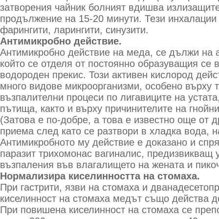
затворения чайник болният вдишва излизащите
продължение на 15-20 минути. Тези инхалации 
фарингити, ларингити, синузити.
Антимикробно действие.
Антимикробно действие на меда, се дължи на 
който се отделя от постоянно образуващия се 
водороден прекис. Този активен кислород дей
много видове микроорганизми, особено върху т
възпалителни процеси по лигавиците на устата
пътища, както и върху причинителите на гнойни
(Затова е по-добре, а това е известно още от 
приема след като се разтвори в хладка вода, н
Антимикробното му действие е доказано и спр
паразит трихомонас вагиналис, предизвикващ 
възпаления във влагалището на жената и пико
Нормализира киселинността на стомаха.
При гастрити, язви на стомаха и дванадесетоп
киселинност на стомаха медът също действа д
При повишена киселинност на стомаха се преп