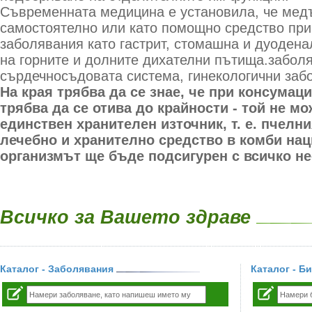
Съвременната медицина е установила, че медъ
самостоятелно или като помощно средство при
заболявания като гастрит, стомашна и дуодена
на горните и долните дихателни пътища.забол
сърдечносъдовата система, гинекологични заб
На края трябва да се знае, че при консумац
трябва да се отива до крайности - той не мо
единствен хранителен източник, т. е. пчелн
лечебно и хранително средство в комби наци
организмът ще бъде подсигурен с всичко н
Всичко за Вашето здраве
Каталог - Заболявания
Каталог - Б