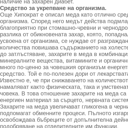
наличие на захарен диабет.
Средство за укрепване на организма.
Още Хипократ е описал меда като отлично сре
организма. Според него медът действа подмла
благоприятно при стомашно-чревни и чернодро
разлика от обикновената захар, която, попадна
усвоена от организма, се нуждае от разгражда
количества повишава съдържанието на холесте
до затлъстяване, захарите в меда в комбинаци
минералните вещества, витамините и органичн
много по-ценно за човешкия организъм енергет
средство. Той е по-полезен дори от лекарстват
Известно е, че при снижаването на количествот
намаляват както физическата, така и умствена
човека. В това отношение захарите на меда са
енергиен материал за сърцето, нервната систе
Захарите на меда увеличават гликогена в черни
подпомагат обменните процеси. Пълното изгар
освобождава бъбреците от допълнителна дейно
подобряване на отделителните им функции.