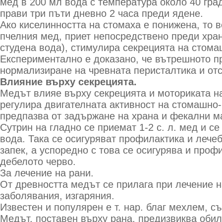
мед в 200 мл вода с температура около 40 гра
прави три пъти дневно 2 часа преди ядене.
Ако киселинността на стомаха е понижена, то 
пчелния мед, приет непосредствено преди хран
студена вода), стимулира секрецията на стома
Експериментално е доказано, че вътрешното п
нормализиране на чревната перисталтика и отс
Влияние върху секрецията.
Медът влияе върху секрецията и моториката на
регулира двигателната активност на стомашно-
предпазва от задържане на храна и фекални м
Сутрин на гладно се приемат 1-2 с. л. мед и с
вода. Така се осигуряват профилактика и лече
запек, а успоредно с това се осигурява и проф
дебелото черво.
За лечение на рани.
От древността медът се прилага при лечение н
заболявания, изгаряния.
Известен и популярен е т. нар. благ мехлем, 
Медът, поставен върху рана, предизвиква обил