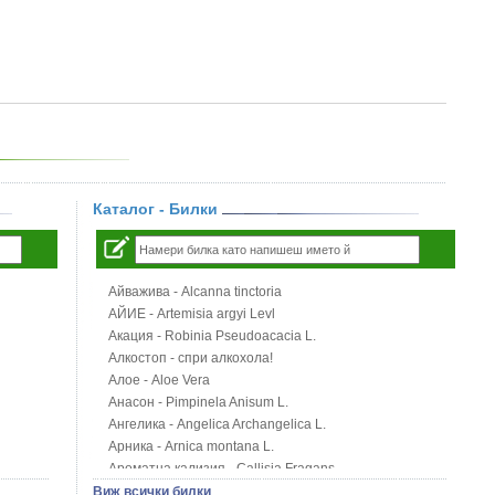
Каталог - Билки
Айважива - Alcanna tinctoria
АЙИЕ - Artemisia argyi Levl
Акация - Robinia Pseudoacacia L.
Алкостоп - спри алкохола!
Алое - Aloe Vera
Анасон - Pimpinela Anisum L.
Ангелика - Angelica Archangelica L.
Арника - Arnica montana L.
Ароматна кализия - Callisia Fragans
Арония - Sorbus melanocorpa
Виж всички билки