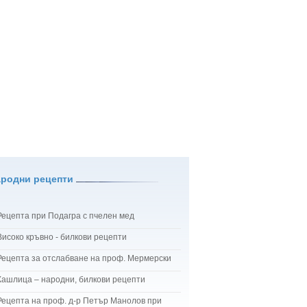
ародни рецепти
Рецепта при Подагра с пчелен мед
Високо кръвно - билкови рецепти
Рецепта за отслабване на проф. Мермерски
Кашлица – народни, билкови рецепти
Рецепта на проф. д-р Петър Манолов при