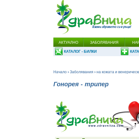
АКТУАЛНО
ЗАБОЛЯВАНИЯ
НА
КАТАЛОГ - БИЛКИ
КАТА
Начало
›
Заболявания
›
на кожата и венерическ
Гонорея - трипер