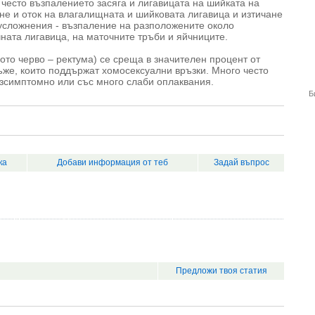
 често възпалението засяга и лигавицата на шийката на
не и оток на влагалищната и шийковата лигавица и изтичане
 усложнения - възпаление на разположените около
ната лигавица, на маточните тръби и яйчниците.
ото черво – ректума) се среща в значителен процент от
мъже, които поддържат хомосексуални връзки. Много често
езсимптомно или със много слаби оплаквания.
Б
ка
Добави информация от теб
Задай въпрос
Предложи твоя статия