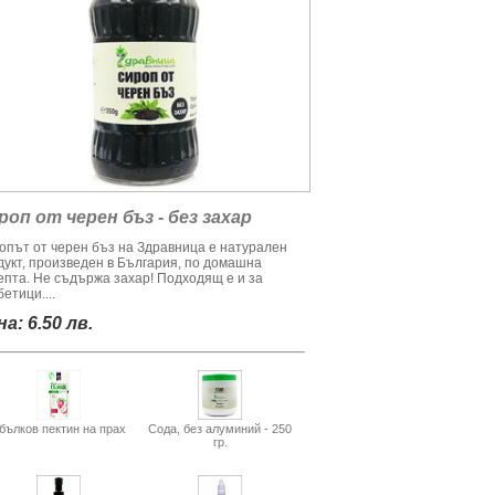
роп от черен бъз - без захар
опът от черен бъз на Здравница е натурален
дукт, произведен в България, по домашна
епта. Не съдържа захар! Подходящ е и за
етици....
а: 6.50 лв.
бълков пектин на прах
Сода, без алуминий - 250
гр.