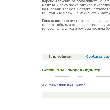
парене и течение от влагалището. Много
матката. Обективно се открива зачервява
на гноевиден секрет. Нерядко настъпват
гениталните жлези, на мехурната и маточ
Гонококов проктит
(възпаление на прав
жените, заболяли от гонорея, както и у 
гонореята на ануса и ректума протича б
За потребителя:
Съобщи за греш
Статии за Гонорея - трипер
Антибиотици при Трипер