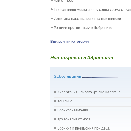
Кашлица при бебето и детето
Чай от невен
Коклюш при бебето и детето
Превантивни мерки срещу сенна хрема с ака
Колики
Менингит
Изпитана народна рецепта при шипове
Млечни зъби
Репички против пясък в бъбреците
Млечница
Морбили
Нощно напикаване - енуреза
Виж всички категории
Отит
Отравяне
Най-търсено в Здравница
Плач
Подсичане
Проблеми в пикочните пътища и бъбреците
Заболявания
Проблеми с очите на бебето и детето
Разстройство - диария при бебето и детето
Рахит
Хипертония - високо кръвно налягане
Рубеола
Температура - висока
Кашлица
Травми на бебето и детето
Бронхопневмония
Хрема при бебето и детето
Категория:
НА БЪБРЕЦИТЕ И ОТДЕЛИТЕЛНАТ
Кръвоизлив от носа
Бъбреци
Бъбречна поликистоза
Бронхит и пневмония при деца