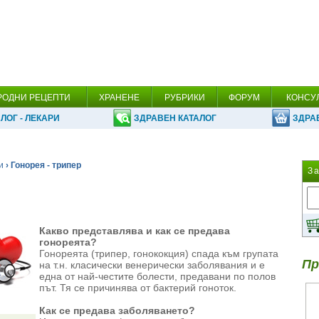
РОДНИ РЕЦЕПТИ
ХРАНЕНЕ
РУБРИКИ
ФОРУМ
КОНСУ
ЛОГ - ЛЕКАРИ
ЗДРАВЕН КАТАЛОГ
ЗДРА
и
› Гонорея - трипер
З
Какво представлява и как се предава
гонореята?
Гонореята (трипер, гонококция) спада към групата
Пр
на т.н. класически венерически заболявания и е
една от най-честите болести, предавани по полов
път. Тя се причинява от бактерий гоноток.
Как се предава заболяването?