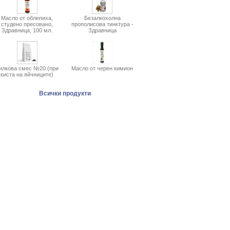
Масло от облепиха,
Безалкохолна
студено пресовано,
прополисова тинктура -
Здравница, 100 мл.
Здравница
илкова смес №20 (при
Масло от черен кимион
киста на яйчниците)
Всички продукти