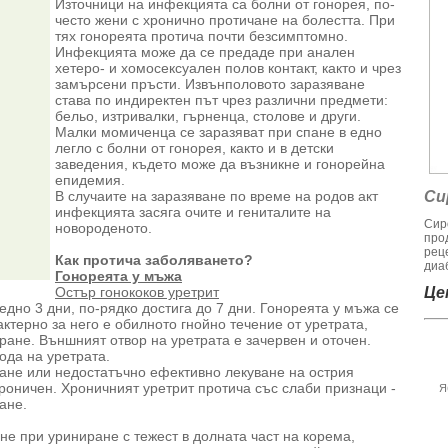
Източници на инфекцията са болни от гонорея, по-
често жени с хронично протичане на болестта. При
тях гонореята протича почти безсимптомно.
Инфекцията може да се предаде при анален
хетеро- и хомосексуален полов контакт, както и чрез
замърсени пръсти. Извънполовото заразяване
става по индиректен път чрез различни предмети:
бельо, изтривалки, гърненца, столове и други.
Малки момиченца се заразяват при спане в едно
легло с болни от гонорея, както и в детски
заведения, където може да възникне и гонорейна
епидемия.
В случаите на заразяване по време на родов акт
Си
инфекцията засяга очите и гениталите на
Сир
новороденото.
про
рец
Как протича заболяването?
диаб
Гонореята у мъжа
Остър гонококов уретрит
Цен
дно 3 дни, по-рядко достига до 7 дни. Гонореята у мъжа се
актерно за него е обилното гнойно течение от уретрата,
ране. Външният отвор на уретрата е зачервен и оточен.
ода на уретрата.
ване или недостатъчно ефективно лекуване на острия
хроничен. Хроничният уретрит протича със слаби признаци -
Я
ане.
не при уриниране с тежест в долната част на корема,