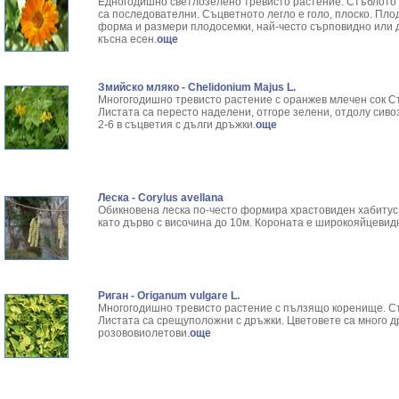
Едногодишно светлозелено тревисто растение. Стъблото е
са последователни. Съцветното легло е голо, плоско. Пл
форма и размери плодосемки, най-често сърповидно или 
късна есен.
още
Змийско мляко - Chelidonium Majus L.
Многогодишно тревисто растение с оранжев млечен сок Ст
Листата са пересто наделени, отгоре зелени, отдолу сиво
2-6 в съцветия с дълги дръжки.
още
Леска - Corylus avellana
Обикновена леска по-често формира храстовиден хабитус 
като дърво с височина до 10м. Короната е широкояйцевид
Риган - Оriganum vulgare L.
Многогодишно тревисто растение с пълзящо коренище. Стъ
Листата са срещуположни с дръжки. Цветовете са много д
розововиолетови.
още