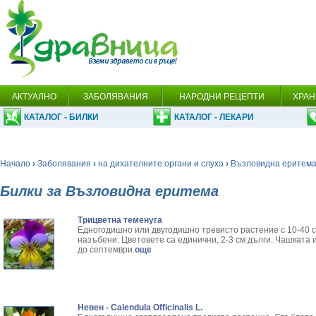
АКТУАЛНО
ЗАБОЛЯВАНИЯ
НАРОДНИ РЕЦЕПТИ
ХРАН
КАТАЛОГ - БИЛКИ
КАТАЛОГ - ЛЕКАРИ
Начало
›
Заболявания
›
на дихателните органи и слуха
›
Възловидна еритем
Билки за Възловидна еритема
Трицветна теменуга
Едногодишно или двугодишно тревисто растение с 10-40 с
назъбени. Цветовете са единични, 2-3 см дълги. Чашката 
до септември.
още
Невен - Calendula Officinalis L.