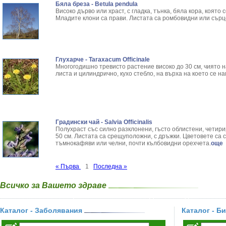
Бяла бреза - Betula pendula
Високо дърво или храст, с гладка, тънка, бяла кора, която
Младите клони са прави. Листата са ромбовидни или сърц
Глухарче - Taraxacum Officinale
Многогодишно тревисто растение високо до 30 см, чиято н
листа и цилиндрично, кухо стебло, на върха на което се н
Градински чай - Salvia Officinalis
Полухраст със силно разклонени, гъсто облистени, четири
50 см. Листата са срещуположни, с дръжки. Цветовете са 
тъмнокафяви или челни, почти кълбовидни орехчета.
още
« Първа
1
Последна »
Всичко за Вашето здраве
Каталог - Заболявания
Каталог - Б