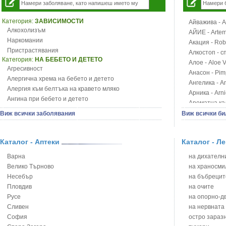
Категория:
ЗАВИСИМОСТИ
Айважива - Al
Алкохолизъм
АЙИЕ - Artemi
Наркомании
Акация - Rob
Пристрастявания
Алкостоп - с
Категория:
НА БЕБЕТО И ДЕТЕТО
Алое - Aloe 
Агресивност
Анасон - Pim
Алергична хрема на бебето и детето
Ангелика - An
Алергия към белтъка на кравето мляко
Арника - Arn
Ангина при бебето и детето
Ароматна кал
Анемия при бебето и детето
Арония - So
Виж всички заболявания
Виж всички би
Апетит - пълни деца
Бабини зъби -
Аромотерапия и децата
Билки за ба
Безапетитие при бебето и детето
Каталог - Аптеки
Каталог - Л
Блатен аир -
Бронхиална астма при бебето и детето
Блатен тъжни
Варна
на дихателни
Бронхит и пневмония при деца
Блян
Велико Търново
на храносми
Варицела
Бобови шушул
Несебър
на бъбрецит
Висока температура на бебето и детето
Божур - Paeo
Пловдив
на очите
Възпаление на ушите на бебето и детето
Борови връхче
Русе
на опорно-д
Глисти
Босилек - Oc
Сливен
на нервната
Грижа за пъпа на новороденото
Брей - Tamu
София
остро зараз
Грип при бебето и детето
Брош - Rubia 