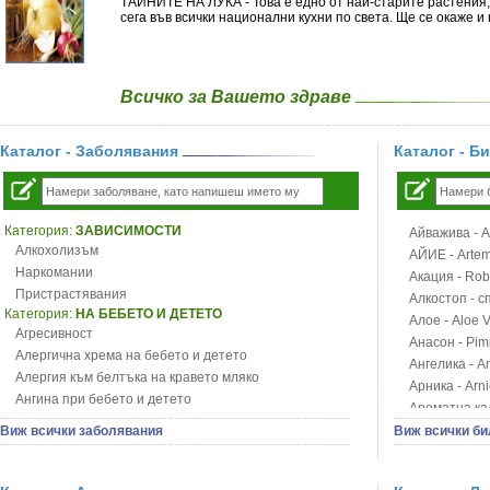
ТАЙНИТЕ НА ЛУКА - Това е едно от най-старите растения, 
сега във всички национални кухни по света. Ще се окаже и
Всичко за Вашето здраве
Каталог - Заболявания
Каталог - Б
Категория:
ЗАВИСИМОСТИ
Айважива - Al
Алкохолизъм
АЙИЕ - Artemi
Наркомании
Акация - Rob
Пристрастявания
Алкостоп - с
Категория:
НА БЕБЕТО И ДЕТЕТО
Алое - Aloe 
Агресивност
Анасон - Pim
Алергична хрема на бебето и детето
Ангелика - An
Алергия към белтъка на кравето мляко
Арника - Arn
Ангина при бебето и детето
Ароматна кал
Анемия при бебето и детето
Арония - So
Виж всички заболявания
Виж всички би
Апетит - пълни деца
Бабини зъби -
Аромотерапия и децата
Билки за ба
Безапетитие при бебето и детето