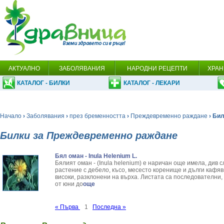
АКТУАЛНО
ЗАБОЛЯВАНИЯ
НАРОДНИ РЕЦЕПТИ
ХРАН
КАТАЛОГ - БИЛКИ
КАТАЛОГ - ЛЕКАРИ
Начало
›
Заболявания
›
през бременността
›
Преждевременно раждане
› Би
Билки за Преждевременно раждане
Бял оман - Inula Helenium L.
Бялият оман - (Inula helenium) е наричан още имела, див
растение с дебело, късо, месесто коренище и дълги кафяв
високи, разклонени на върха. Листата са последователни,
от юни до
още
« Първа
1
Последна »