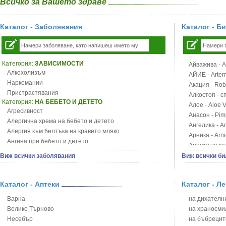
Всичко за Вашето здраве
Каталог - Заболявания
Каталог - Б
Категория:
ЗАВИСИМОСТИ
Айважива - Al
Алкохолизъм
АЙИЕ - Artemi
Наркомании
Акация - Rob
Пристрастявания
Алкостоп - с
Категория:
НА БЕБЕТО И ДЕТЕТО
Алое - Aloe 
Агресивност
Анасон - Pim
Алергична хрема на бебето и детето
Ангелика - An
Алергия към белтъка на кравето мляко
Арника - Arn
Ангина при бебето и детето
Ароматна кал
Анемия при бебето и детето
Арония - So
Виж всички заболявания
Виж всички би
Апетит - пълни деца
Бабини зъби -
Аромотерапия и децата
Билки за ба
Безапетитие при бебето и детето
Каталог - Аптеки
Каталог - Л
Блатен аир -
Бронхиална астма при бебето и детето
Блатен тъжни
Варна
на дихателни
Бронхит и пневмония при деца
Блян
Велико Търново
на храносми
Варицела
Бобови шушул
Несебър
на бъбрецит
Висока температура на бебето и детето