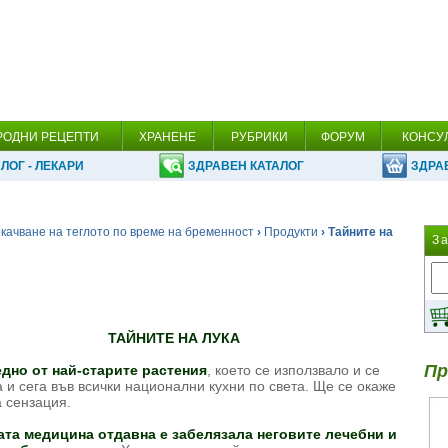
РОДНИ РЕЦЕПТИ
ХРАНЕНЕ
РУБРИКИ
ФОРУМ
КОНСУ
ЛОГ - ЛЕКАРИ
ЗДРАВЕН КАТАЛОГ
ЗДРА
качване на теглото по време на бременност
›
Продукти
› Тайните на
З
ТАЙНИТЕ НА ЛУКА
Пр
дно от най-старите растения
, което се използвало и се
 и сега във всички национални кухни по света. Ще се окаже
а сензация.
та медицина отдавна е забелязала неговите лечебни и