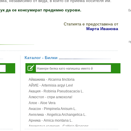
зма, независимо от вида, в който се приема носителя им.
лук да се консумират предимно сурови.
Б
Статията е предоставена от
Марта Иванова
п
Каталог - Билки
Айважива - Alcanna tinctoria
АЙИЕ - Artemisia argyi Levl
Акация - Robinia Pseudoacacia L.
Алкостоп - спри алкохола!
Алое - Aloe Vera
Анасон - Pimpinela Anisum L.
Ангелика - Angelica Archangelica L.
Арника - Arnica montana L.
Ароматна кализия - Callisia Fragans