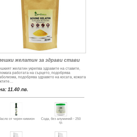
лешки желатин за здрави стави
ешкият желатин укрепва здравите на ставите,
помага работата на сърцето, подобрява
аболизма, подобрява здравето на косата, кожата
ктите....
а: 11.40 лв.
асло от черен кимион
Сода, без алуминий - 250
гр.