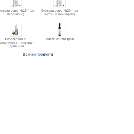
илкова смес №15 (при
Билкова смес №20 (при
псориазис)
киста на яйчниците)
Безалкохолна
Масло от бял трън
рополисова тинктура -
Здравница
Всички продукти