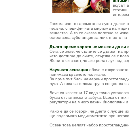
антими
вкусът, 
стотици
интерес
Голяма част от аромата си лукът дължи 
чесъна, специфичната миризма на мидит
вещество. А то се оказва полезно за чове
естествена субстанция за лечетнието на 
Дълго време хората не можели да си о
Сега се знае, че сълзите се дължат на п
като достигне до очите, свързва се с вла
Жените си знаят, че ако режат лук под вод
Научната сензация
обаче е откриването
понижава кръвното налягане.
За пръв път били намерени простогландин
лука. А това са голяма група вещества с
Вече са известни 17 вида точно установе
буква от латинската азбука. Всеки от тях
регулатори на много важни биологични и
Рано е да се говори, че диета с лук ще и
ще подпомага медикаментите при негово
Освен това целият набор простогландини