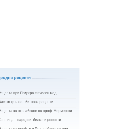
ародни рецепти
Рецепта при Подагра с пчелен мед
Високо кръвно - билкови рецепти
Рецепта за отслабване на проф. Мермерски
Кашлица – народни, билкови рецепти
Рецепта на проф. д-р Петър Манолов при