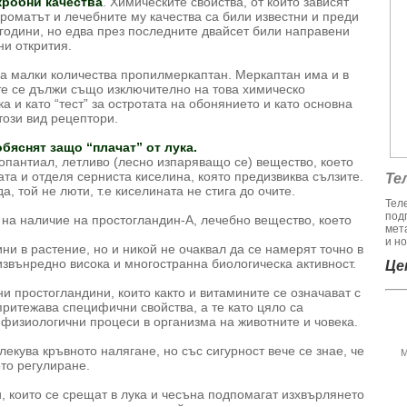
кробни качества
. Химическите свойства, от които зависят
ароматът и лечебните му качества са били известни и преди
 години, но едва през последните двайсет били направени
ни открития.
на малки количества пропилмеркаптан. Меркаптан има и в
е се дължи също изключително на това химическо
ка и като “тест” за остротата на обонянието и като основна
този вид рецептори.
бяснят защо “плачат” от лука.
ропантиал, летливо (лесно изпаряващо се) вещество, което
гата и отделя серниста киселина, която предизвиква сълзите.
Те
а, той не люти, т.е киселината не стига до очите.
Тел
под
 на наличие на простогландин-А, лечебно вещество, което
мет
и но
и в растение, но и никой не очаквал да се намерят точно в
 извънредно висока и многостранна биологическа активност.
Цен
ни простогландини, които както и витамините се означават с
 притежава специфични свойства, а те като цяло са
 физиологични процеси в организма на животните и човека.
злекува кръвното налягане, но със сигурност вече се знае, че
М
то регулиране.
, които се срещат в лука и чесъна подпомагат изхвърлянето