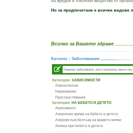
на вредни и токсични вещества от органи
Но за предпочитане е всички видове 
Всичко за Вашето здраве
Каталог - Заболявания
Категория:
ЗАВИСИМОСТИ
Алкохолизъм
Наркомании
Пристрастявания
Категория:
НА БЕБЕТО И ДЕТЕТО
Агресивност
Алергична хрема на бебето и детето
Алергия към белтъка на кравето мляко
Ангина при бебето и детето
Анемия при бебето и детето