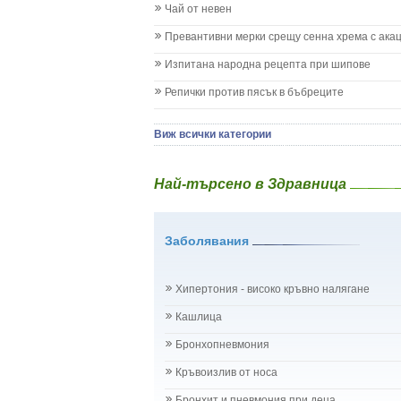
Кашлица при бебето и детето
Чай от невен
Коклюш при бебето и детето
Превантивни мерки срещу сенна хрема с ака
Колики
Менингит
Изпитана народна рецепта при шипове
Млечни зъби
Репички против пясък в бъбреците
Млечница
Морбили
Нощно напикаване - енуреза
Виж всички категории
Отит
Отравяне
Най-търсено в Здравница
Плач
Подсичане
Проблеми в пикочните пътища и бъбреците
Заболявания
Проблеми с очите на бебето и детето
Разстройство - диария при бебето и детето
Рахит
Хипертония - високо кръвно налягане
Рубеола
Температура - висока
Кашлица
Травми на бебето и детето
Бронхопневмония
Хрема при бебето и детето
Категория:
НА БЪБРЕЦИТЕ И ОТДЕЛИТЕЛНАТ
Кръвоизлив от носа
Бъбреци
Бъбречна поликистоза
Бронхит и пневмония при деца