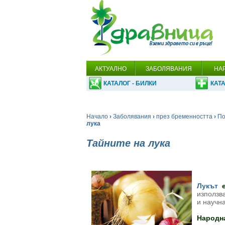
АКТУАЛНО
ЗАБОЛЯВАНИЯ
НА
КАТАЛОГ - БИЛКИ
КАТА
Начало
›
Заболявания
›
през бременността
›
По
лука
Тайните на лука
Лукът
е
използва
и научн
Народна