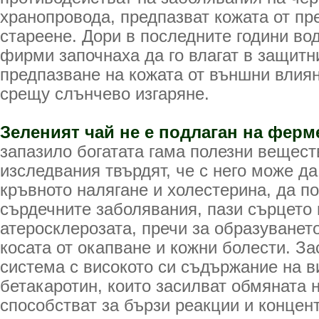
хранопровода, предпазват кожата от п
стареене. Дори в последните години в
фирми започнаха да го влагат в защитн
предпазване на кожата от външни влия
срещу слънчево изгаряне.
Зеленият чай не е подлаган на ферм
запазило богатата гама полезни вещес
изследвания твърдят, че с него може д
кръвното налягане и холестерина, да п
сърдечните заболявания, пази сърцето 
атеросклерозата, пречи за образуването
косата от окапване и кожни болести. З
система с високото си съдържание на в
бетакаротин, които засилват обмяната 
способстват за бързи реакции и концен