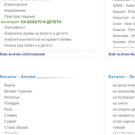
Алкохолизъм
АЙИЕ - Artemi
Наркомании
Акация - Rob
Пристрастявания
Алкостоп - с
Категория:
НА БЕБЕТО И ДЕТЕТО
Алое - Aloe 
Агресивност
Анасон - Pim
Алергична хрема на бебето и детето
Ангелика - An
Алергия към белтъка на кравето мляко
Арника - Arn
Ангина при бебето и детето
Ароматна кал
Анемия при бебето и детето
Арония - So
Виж всички заболявания
Виж всички би
Апетит - пълни деца
Бабини зъби -
Аромотерапия и децата
Билки за ба
Безапетитие при бебето и детето
Блатен аир -
Бронхиална астма при бебето и детето
Каталог - Аптеки
Каталог - Л
Блатен тъжни
Бронхит и пневмония при деца
Блян
Варна
на дихателни
Варицела
Бобови шушул
Велико Търново
на храносми
Висока температура на бебето и детето
Божур - Paeo
Несебър
на бъбрецит
Възпаление на ушите на бебето и детето
Борови връхче
Пловдив
на очите
Глисти
Босилек - Oc
Русе
на опорно-д
Грижа за пъпа на новороденото
Брей - Tamu
Сливен
на нервната
Грип при бебето и детето
Брош - Rubia 
София
остро зараз
Гърч
Бръшлян - He
Стара Загора
тумори
Да отгледам и възпитам детето си
Бряст - Ulmu
Хасково
през бремен