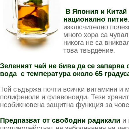
В Япония и Китай 
национално питие
изключително полезн
много хора са чувал
никога не са вниква
това твърдение.
Зеленият чай не бива да се запарва 
вода с температура около 65 градус
Той съдържа почти всички витамини и 
полифеноли и флавоноиди. Тези храни
необикновена защитна функция за чове
Предпазват от свободни радикали
и 
противодействат на заболявания на чер