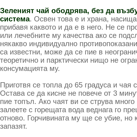
Зеленият чай ободрява, без да възб
система
. Освен това е и храна, насища
прибавя каквото и да е в него. Не се п
или лечебните му качества ако се подс
някакво индивидуално противопоказание
са известни, може да се пие в неограни
теоретично и парктически нищо не огра
консумацията му.
Приготвя се топла до 65 градуса и чая с
Остава се да кисне не повече от 3 мину
пие топъл. Ако чаят ви се струва много 
залеете с горещата вода веднага го пре
отново. Горчивината му ще се убие, но 
запазят.