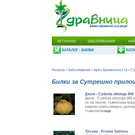
АКТУАЛНО
ЗАБОЛЯВАНИЯ
НА
КАТАЛОГ - БИЛКИ
КАТА
Начало
›
Заболявания
›
през бременността
›
Су
Билки за Сутрешно прило
Дюля - Cydonia oblonga Mill
Дюля - Cydonia oblonga Mill
се на люспи, тъмносива кора
широко елипсо­видни, целокр
тъмнозеле
още
Трънка - Prunus Spinosa