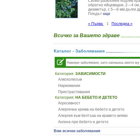
Силно разклонен бодлив храс
обратно яйцевидни, 2—4 см д
диаметър, с 5—6 мм дълги др
Плодът
още
« Първа
1
Последна »
Всичко за Вашето здраве
Каталог - Заболявания
Категория:
ЗАВИСИМОСТИ
Алкохолизъм
Наркомании
Пристрастявания
Категория:
НА БЕБЕТО И ДЕТЕТО
Агресивност
Алергична хрема на бебето и детето
Алергия към белтъка на кравето мляко
Ангина при бебето и детето
Анемия при бебето и детето
Виж всички заболявания
Апетит - пълни деца