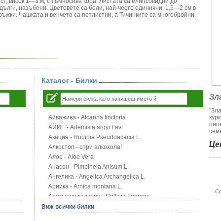
т, висок 1—3 м, с тъмносива кора. Листата са елипсовидни до
ълги, назъбени. Цветовете са бели, най-често единични, 1,5—2 см в
ъжки. Чашката и венчето са петлистни, а Тичинките са многобройни.
Каталог - Билки
Зл
"Зл
Айважива - Alcanna tinctoria
кур
пип
АЙИЕ - Artemisia argyi Levl
семе
Акация - Robinia Pseudoacacia L.
Цен
Алкостоп - спри алкохола!
Алое - Aloe Vera
Анасон - Pimpinela Anisum L.
Ангелика - Angelica Archangelica L.
Арника - Arnica montana L.
Со
Ароматна кализия - Callisia Fragans
Арония - Sorbus melanocorpa
Виж всички билки
Бабини зъби - Tribulus terrestris