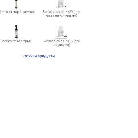
асло от черен кимион
Билкова смес №20 (при
киста на яйчниците)
Масло от бял трън
Билкова смес №15 (при
псориазис)
Всички продукти