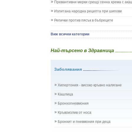
Превантивни мерки срещу сенна хрема с ака
Колики
Менингит
Изпитана народна рецепта при шипове
Млечни зъби
Репички против пясък в бъбреците
Млечница
Морбили
Нощно напикаване - енуреза
Виж всички категории
Отит
Отравяне
Най-търсено в Здравница
Плач
Подсичане
Проблеми в пикочните пътища и бъбреците
Заболявания
Проблеми с очите на бебето и детето
Разстройство - диария при бебето и детето
Рахит
Хипертония - високо кръвно налягане
Рубеола
Температура - висока
Кашлица
Травми на бебето и детето
Бронхопневмония
Хрема при бебето и детето
Категория:
НА БЪБРЕЦИТЕ И ОТДЕЛИТЕЛНАТ
Кръвоизлив от носа
Бъбреци
Бъбречна поликистоза
Бронхит и пневмония при деца
Бъбречна туберкулоза