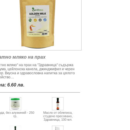
атно мляко на прах
атно мляко" на прах на "Здравница" съдържа
кума, цейлонска канела, джинджифил и черен
ер. Вкусна и здравословна напитка за цялото
йство....
а: 6.60 лв.
да, без алуминий - 250
Масло от облепиха,
гр.
студено пресовано,
Здравница, 100 мл.