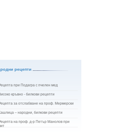
ародни рецепти
Рецепта при Подагра с пчелен мед
Високо кръвно - билкови рецепти
Рецепта за отслабване на проф. Мермерски
Кашлица – народни, билкови рецепти
Рецепта на проф. д-р Петър Манолов при
лит