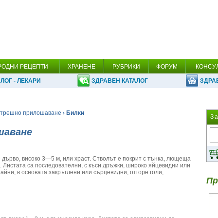
РОДНИ РЕЦЕПТИ
ХРАНЕНЕ
РУБРИКИ
ФОРУМ
КОНСУ
ЛОГ - ЛЕКАРИ
ЗДРАВЕН КАТАЛОГ
ЗДРА
трешно прилошаване
› Билки
З
шаване
 е дърво, високо 3—5 м, или храст. Стволът е покрит с тънка, лющеща
. Листата са последователни, с къси дръжки, широко яйцевидни или
айни, в основата закръглени или сърцевидни, отгоре голи,
Пр