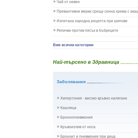
Кашлица при бебето и детето
Чай от невен
Коклюш при бебето и детето
Превантивни мерки срещу сенна хрема с ака
Колики
Менингит
Изпитана народна рецепта при шипове
Млечни зъби
Репички против пясък в бъбреците
Млечница
Морбили
Нощно напикаване - енуреза
Виж всички категории
Отит
Отравяне
Най-търсено в Здравница
Плач
Подсичане
Проблеми в пикочните пътища и бъбреците
Заболявания
Проблеми с очите на бебето и детето
Разстройство - диария при бебето и детето
Рахит
Хипертония - високо кръвно налягане
Рубеола
Температура - висока
Кашлица
Травми на бебето и детето
Бронхопневмония
Хрема при бебето и детето
Категория:
НА БЪБРЕЦИТЕ И ОТДЕЛИТЕЛНАТ
Кръвоизлив от носа
Бъбреци
Бъбречна поликистоза
Бронхит и пневмония при деца