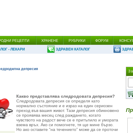
РОДНИ РЕЦЕПТИ
ХРАНЕНЕ
РУБРИКИ
ФОРУМ
КОНСУ
ЛОГ - ЛЕКАРИ
ЗДРАВЕН КАТАЛОГ
ЗДРА
ледродилна депресия
З
Какво представлява следродовата депресия?
Следродовата депресия се определя като
нормално състояние и е израз на един сериозен
Пр
преход във вашия живот. Тази депресия обикновено
се проявява месец след раждането, когато
чувството на радост вече се е притъпило и умората
взема връх. Ако си помогнете, тя ще мине бързо.
Но ако оставите “на течението” може да се проточи