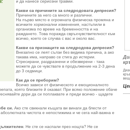
я:
и да нанесе сериозни травми.
Какви са причините за следродовата депресия?
Причините за него са много и различни.
На първо място е огромната физическа промяна и
всичките хормонални изменения, настъпили в
организма по време на бременността и на
раждането. Това поражда свръхчувствителност към
всичко, което се случва с вас и около вас.
Какви са признаците на следродова депресия?
Внезапно се леят сълзи без видима причина, а ако
такава има, направо се стига до истерии.
Ди
Стресирани, раздразнени и обезверени - така
кр
можете да се чувствате в продължение на 2-3 дена
Диа
до 3 седмици.
кръ
веще
Как да се преборим?
Всичко зависи от физическото и емоционалното
Цен
епата, която близките й оказват. При всяко положение обаче
теснявайте дори да си поплаквате и преди всичко - щадете
бе си.
Ако сте свикнали къщата ви винаги да блести от
 абсолютната чистота е непостижима и че сега най-важна е
адължителен
. Не сте се наспали през нощта? Не се