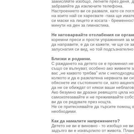
замисляйте изобщо, легнете през деня, д
забравяйте да изключите телефона.
Настроението ви се разваля, като се пог
на които най се харесвате -така ще имат
си маски на лицето и косата - бременнос
минути на ден за гимнастика.
Не натоварвайте отслабения си орган
коремни преси и прости упражнения за м
да направите, е да си кажете, че ще се з
запуснатия си вид, но той подсъзнателно 
Близки и роднини.
С раждането на детето се е променил не 
също се вълнуват, особено ако живеете 
вас „не каквото трябва" или с неподходящ
колкото и да е разклатена нервната ви с
обяснете им състоянието си, като акцент
да не се обиждат от някои ваши неблаго
Ако безумно ви дразни ревящото цяла но
самоизтезавайте и не преживявайте собст
ви да се редувате през нощта.
Не се притеснявайте да търсите помощ от
необходими.
Как да намалите напрежението?
Детето не ви е виновно - то изобщо не ви
задълго ви е изхвърлило от живота. План