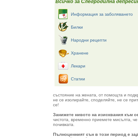
Всичко за Следродилна депреси
Информация за заболяването
Билки
Народни рецепти
Хранене
Лекари
Статии
състояние на жената, от помощта и подкр
не се изолирайте, споделяйте, не се при
се!
Занижете нивото на изисквания към се
чистота, временно приемете мисълта, че
почивката.
Пълноценният сън в този период е з