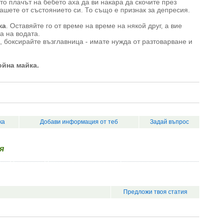
то плачът на бебето аха да ви накара да скочите през
ашете от състоянието си. То също е признак за депресия.
ка
. Оставяйте го от време на време на някой друг, а вие
а на водата.
 боксирайте възглавница - имате нужда от разтоварване и
ойна майка.
ка
Добави информация от теб
Задай въпрос
я
Предложи твоя статия