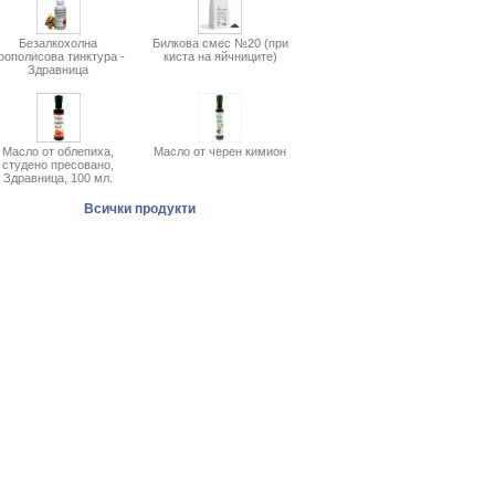
Безалкохолна
Билкова смес №20 (при
рополисова тинктура -
киста на яйчниците)
Здравница
Масло от облепиха,
Масло от черен кимион
студено пресовано,
Здравница, 100 мл.
Всички продукти