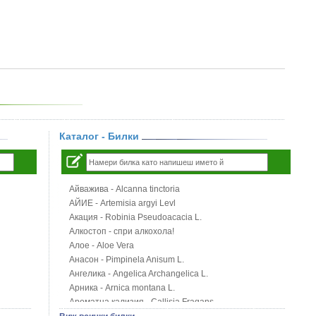
Каталог - Билки
Айважива - Alcanna tinctoria
АЙИЕ - Artemisia argyi Levl
Акация - Robinia Pseudoacacia L.
Алкостоп - спри алкохола!
Алое - Aloe Vera
Анасон - Pimpinela Anisum L.
Ангелика - Angelica Archangelica L.
Арника - Arnica montana L.
Ароматна кализия - Callisia Fragans