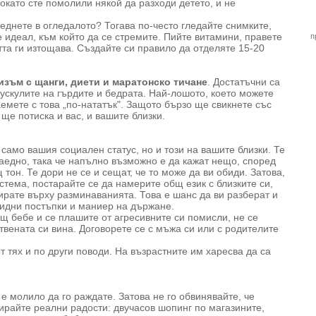
окато сте помолили някой да разходи детето, и не
леднете в огледалото? Тогава по-често гледайте снимките,
е идеал, към който да се стремите. Пийте витамини, правете
п
тта ги изтощава. Създайте си правило да отделяте 15-20
изъм с щанги, диети и маратонско тичане
. Достатъчни са
ускулите на гърдите и бедрата. Най-лошото, което можете
аемете с това „по-нататък". Защото бързо ще свикнете със
ще потиска и вас, и вашите близки.
само вашия социален статус, но и този на вашите близки. Те
заедно, така че напълно възможно е да кажат нещо, според
 тон. Те дори не се и сещат, че то може да ви обиди. Затова,
истема, постарайте се да намерите общ език с близките си,
ирате върху разминаванията. Това е шанс да ви разберат и
видни постъпки и маниер на държане.
щ бебе и се плашите от агресивните си помисли, не се
вената си вина. Договорете се с мъжа си или с родителите
 тях и по други поводи. На възрастните им харесва да са
 е молило да го раждате. Затова не го обвинявайте, че
ирайте реални радости: двучасов шопинг по магазините,