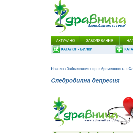
АКТУАЛНО
ЗАБОЛЯВАНИЯ
НА
КАТАЛОГ - БИЛКИ
КАТА
Начало
›
Заболявания
›
през бременността
› С
Следродилна депресия