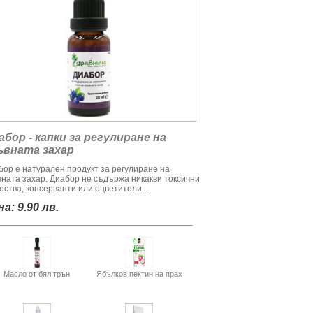
абор - капки за регулиране на
ъвната захар
бор е натурален продукт за регулиране на
вната захар. Диабор не съдържа никакви токсични
ства, консерванти или оцветители....
а: 9.90 лв.
Масло от бял трън
Ябълков пектин на прах