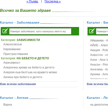
« Първа
1
Последна »
Всичко за Вашето здраве
Каталог - Заболявания
Каталог - Б
Категория:
ЗАВИСИМОСТИ
Айважива - Al
Алкохолизъм
АЙИЕ - Artemi
Наркомании
Акация - Rob
Пристрастявания
Алкостоп - с
Категория:
НА БЕБЕТО И ДЕТЕТО
Алое - Aloe 
Агресивност
Анасон - Pim
Алергична хрема на бебето и детето
Ангелика - An
Алергия към белтъка на кравето мляко
Арника - Arn
Ангина при бебето и детето
Ароматна кал
Анемия при бебето и детето
Арония - So
Виж всички заболявания
Виж всички би
Апетит - пълни деца
Бабини зъби -
Аромотерапия и децата
Билки за ба
Безапетитие при бебето и детето
Каталог - Аптеки
Каталог - Л
Блатен аир -
Бронхиална астма при бебето и детето
Блатен тъжни
Варна
на дихателни
Бронхит и пневмония при деца