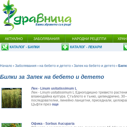
АКТУАЛНО
ЗАБОЛЯВАНИЯ
НАРОДНИ РЕЦЕПТИ
ХРАН
КАТАЛОГ - БИЛКИ
КАТАЛОГ - ЛЕКАРИ
Начало
›
Заболявания
›
на бебето и детето
›
Запек на бебето и детето
› Билк
Билки за Запек на бебето и детето
Лен - Linum usitatissimum L
Лен - Linum usitatissimum L Едногодишно тревисто растени
влакнодайна култура. Стъблото е тънко, цилиндрично, 30—
последователни, линейно ланцетни, приседнали, целокрай
Цъфти през
още
Офика - Sorbus Aucuparia