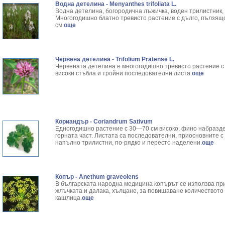
Водна детелина - Menyanthes trifoliata L.
Водна детелина, богородична лъжичка, воден трилистник, 
Многогодишно блатно тревисто растение с дълго, пълзящо
см.
още
Червена детелина - Trifolium Pratense L.
Червената детелина е многогодишно тревисто растение с
високи стъбла и тройни последователни листа.
още
Кориандър - Coriandrum Sativum
Едногодишно растение с 30—70 см високо, фино набраздено
горната част. Листата са последователни, приосновните с
напълно трилистни, по-рядко и пересто наделени.
още
Копър - Anethum graveolens
В българската народна медицина копърът се използва при
жлъчката и далака, хълцане, за повишаване количеството 
кашлица.
още