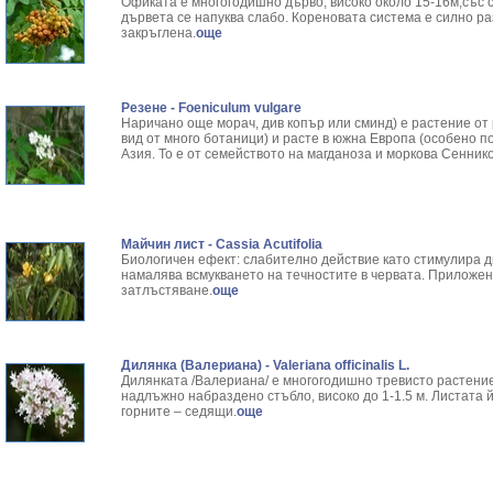
Офиката е многогодишно дърво, високо около 15-16м,със си
дървета се напуква слабо. Кореновата система е силно р
закръглена.
още
Резене - Foeniculum vulgare
Наричано още морач, див копър или сминд) е растение от
вид от много ботаници) и расте в южна Европа (особено 
Азия. То е от семейството на магданоза и моркова Сенник
Майчин лист - Cassia Acutifolia
Биологичен ефект: слабително действие като стимулира 
намалява всмукването на течностите в червата. Приложен
затлъстяване.
още
Дилянка (Валериана) - Valeriana officinalis L.
Дилянката /Валериана/ е многогодишно тревисто растение
надлъжно набраздено стъбло, високо до 1-1.5 м. Листата й
горните – седящи.
още