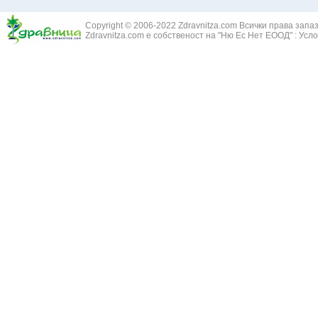
Златовръх - 
Болки в ушите
Змийски лапа
Бронхиектазии - разширение на бронхите
Copyright © 2006-2022 Zdravnitza.com Всички права запа
Змийско мляк
Бронхиолит
Zdravnitza.com е собственост на "Ню Ес Нет ЕООД" :
Усло
Зърнастец -
Бронхит
Иглика - Fl. 
Бронхопневмония
Изсипливче -
Възпаление на тъпанчето
Исиот - Zingib
Възпалено гърло
Исландски ли
Задавяне с чуждо тяло
Исоп - Hyssop
Кашлица
Калина - Vib
Кръвоизлив от носа
Калоферче -
Ларингит
Каменоломка 
Мениеров синдром
Камшик - Agr
Моноцитна ангина
Карамфил - E
Плеврит
Кафяво морск
Саркоидоза
Кисел трън - 
Сенна хрема
Клинавче /орл
Синуит
Коило - Stipa
Сърбеж в ушите
Комунига - Me
Трахеит
Коноп - Canna
Туберкулоза
Конски кесте
Фарингит
Копитник - A
Хрема
Коприва - Urt
Категория:
НА ЖЛЕЗИТЕ С ВЪТРЕШНА СЕКРЕЦИЯ