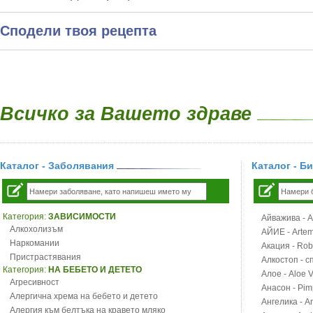
Сподели твоя рецепта
Всичко за Вашето здраве
Каталог - Заболявания
Каталог - Б
Категория:
ЗАВИСИМОСТИ
Айважива - Al
Алкохолизъм
АЙИЕ - Artemi
Наркомании
Акация - Rob
Пристрастявания
Алкостоп - с
Категория:
НА БЕБЕТО И ДЕТЕТО
Алое - Aloe 
Агресивност
Анасон - Pim
Алергична хрема на бебето и детето
Ангелика - An
Алергия към белтъка на кравето мляко