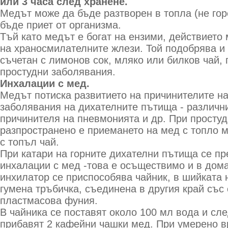
или 3 часа след хранене.
Медът може да бъде разтворен в топла (не гор
бъде приет от организма.
Тъй като медът е богат на ензими, действието
на храносмилателните жлези. Той подобрява и 
съчетан с лимонов сок, мляко или билков чай,
простудни заболявания.
Инхалации с мед.
Медът потиска развитието на причинителите на
заболявания на дихателните пътища - различн
причинителя на пневмонията и др. При просту
разпространено е приемането на мед с топло м
с топъл чай.
При катари на горните дихателни пътища се п
инхалации с мед -това е осъществимо и в дом
инхилатор се приспособява чайник, в шийката 
гумена тръбичка, съединена в другия край със
пластмасова фуния.
В чайника се поставят около 100 мл вода и сле
прибавят 2 кафейни чашки мед. При умерено вр