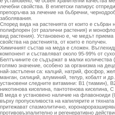
е установено, че освен хранителни качества м
лечебни свойства. В египетски папирус отпреди
препоръчва за лечение на бъбречни, чернодро
заболявания.
Според вида на растенията от които е събран 
полифлорен (от различни растения) и монофло
вид растения). Установено е, че медът приема
свойства на растенията, от които е получен.
Химичният състав на меда е сложен. Въглехид
компонент и съставляват около 95-99% от сухо
Белтъчините се съдържат в малки количества (
голямо значение, особено за организма на дец
най-застъпени са: калций, натрий, фосфор, жел
манган, силиций, алуминий, телур, кобалт и др
установени следните витамини: В1 (тиамин), В
никотинова киселина, пантотенова киселина, С
В меда е установено наличие на флавоноиди (0
върху пропускливоста на капилярите и тяхната 
притежават спазмолитично, коронароразширяв
противовъзпалително и регенеративно действи