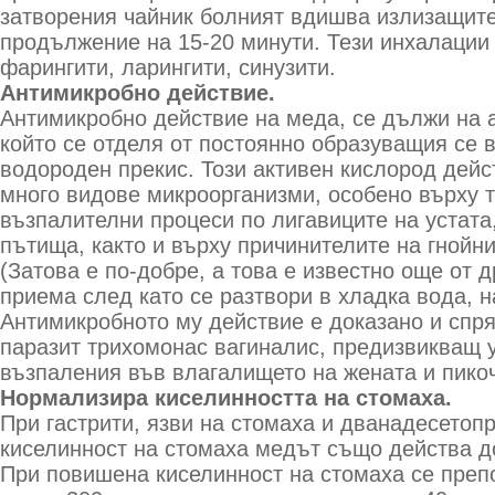
затворения чайник болният вдишва излизащите
продължение на 15-20 минути. Тези инхалации 
фарингити, ларингити, синузити.
Антимикробно действие.
Антимикробно действие на меда, се дължи на 
който се отделя от постоянно образуващия се 
водороден прекис. Този активен кислород дей
много видове микроорганизми, особено върху т
възпалителни процеси по лигавиците на устата
пътища, както и върху причинителите на гнойни
(Затова е по-добре, а това е известно още от 
приема след като се разтвори в хладка вода, н
Антимикробното му действие е доказано и спр
паразит трихомонас вагиналис, предизвикващ 
възпаления във влагалището на жената и пико
Нормализира киселинността на стомаха.
При гастрити, язви на стомаха и дванадесетоп
киселинност на стомаха медът също действа д
При повишена киселинност на стомаха се преп