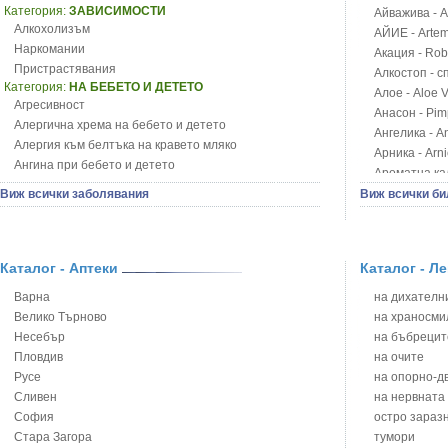
Категория:
ЗАВИСИМОСТИ
Айважива - Al
Алкохолизъм
АЙИЕ - Artemi
Наркомании
Акация - Rob
Пристрастявания
Алкостоп - с
Категория:
НА БЕБЕТО И ДЕТЕТО
Алое - Aloe 
Агресивност
Анасон - Pim
Алергична хрема на бебето и детето
Ангелика - An
Алергия към белтъка на кравето мляко
Арника - Arn
Ангина при бебето и детето
Ароматна кал
Анемия при бебето и детето
Арония - So
Виж всички заболявания
Виж всички би
Апетит - пълни деца
Бабини зъби -
Аромотерапия и децата
Билки за ба
Безапетитие при бебето и детето
Блатен аир -
Бронхиална астма при бебето и детето
Каталог - Аптеки
Каталог - Л
Блатен тъжни
Бронхит и пневмония при деца
Блян
Варна
на дихателни
Варицела
Бобови шушул
Велико Търново
на храносми
Висока температура на бебето и детето
Божур - Paeo
Несебър
на бъбрецит
Възпаление на ушите на бебето и детето
Борови връхче
Пловдив
на очите
Глисти
Босилек - Oc
Русе
на опорно-д
Грижа за пъпа на новороденото
Брей - Tamu
Сливен
на нервната
Грип при бебето и детето
Брош - Rubia 
София
остро зараз
Гърч
Бръшлян - He
Стара Загора
тумори
Да отгледам и възпитам детето си