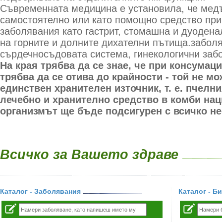
Съвременната медицина е установила, че медъ
самостоятелно или като помощно средство при
заболявания като гастрит, стомашна и дуодена
на горните и долните дихателни пътища.забол
сърдечносъдовата система, гинекологични заб
На края трябва да се знае, че при консумац
трябва да се отива до крайности - той не мо
единствен хранителен източник, т. е. пчелн
лечебно и хранително средство в комби наци
организмът ще бъде подсигурен с всичко н
Всичко за Вашето здраве
Каталог - Заболявания
Каталог - Б