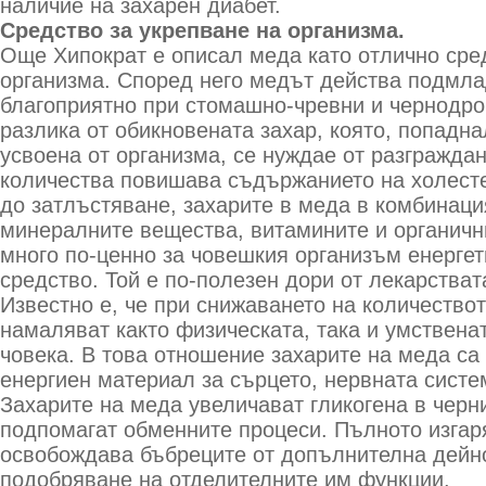
наличие на захарен диабет.
Средство за укрепване на организма.
Още Хипократ е описал меда като отлично сре
организма. Според него медът действа подмла
благоприятно при стомашно-чревни и чернодро
разлика от обикновената захар, която, попадна
усвоена от организма, се нуждае от разгражда
количества повишава съдържанието на холесте
до затлъстяване, захарите в меда в комбинаци
минералните вещества, витамините и органичн
много по-ценно за човешкия организъм енергет
средство. Той е по-полезен дори от лекарстват
Известно е, че при снижаването на количествот
намаляват както физическата, така и умствена
човека. В това отношение захарите на меда са
енергиен материал за сърцето, нервната систе
Захарите на меда увеличават гликогена в черни
подпомагат обменните процеси. Пълното изгар
освобождава бъбреците от допълнителна дейно
подобряване на отделителните им функции.