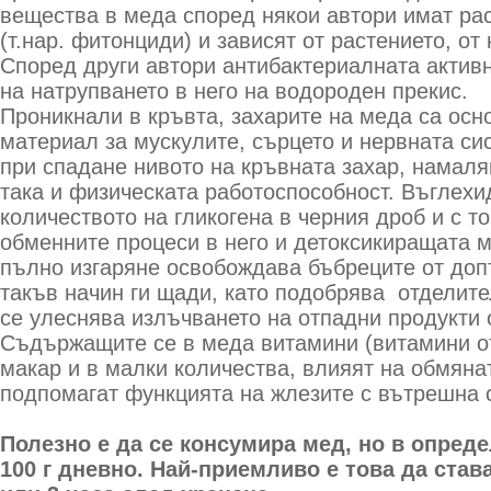
вещества в меда според някои автори имат ра
(т.нар. фитонциди) и зависят от растението, от
Според други автори антибактериалната актив
на натрупването в него на водороден прекис.
Проникнали в кръвта, захарите на меда са осн
материал за мускулите, сърцето и нервната сис
при спадане нивото на кръвната захар, намаля
така и физическата работоспособност. Въглехи
количеството на гликогена в черния дроб и с т
обменните процеси в него и детоксикиращата м
пълно изгаряне освобождава бъбреците от доп
такъв начин ги щади, като подобрява отделите
се улеснява излъчването на отпадни продукти 
Съдържащите се в меда витамини (витамини от г
макар и в малки количества, влияят на обмяна
подпомагат функцията на жлезите с вътрешна 
Полезно е да се консумира мед, но в опред
100 г дневно. Най-приемливо е това да став