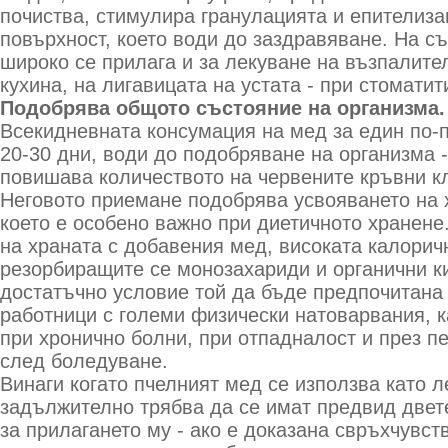
почиства, стимулира гранулацията и епителиза
повърхност, което води до заздравяване. На с
широко се прилага и за лекуване на възпалите
кухина, на лигавицата на устата - при стоматити
Подобрява общото състояние на организма.
Всекидневната консумация на мед за един по-
20-30 дни, води до подобряване на организма 
повишава количеството на червените кръвни кл
Неговото приемане подобрява усвояването на 
което е особено важно при диетичното хранене
на храната с добавения мед, високата калорич
резорбиращите се монозахариди и органични к
достатъчно условие той да бъде предпочитана 
работници с големи физически натоварвания, к
при хронично болни, при отпадналост и през п
след боледуване.
Винаги когато пчелният мед се използва като л
задължително трябва да се имат предвид двет
за прилагането му - ако е доказана свръхчувст