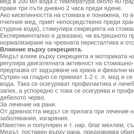
мед в 200 мл вода с температура около 40 гра
прави три пъти дневно 2 часа преди ядене.
Ако киселинността на стомаха е понижена, то 
пчелния мед, приет непосредствено преди хран
студена вода), стимулира секрецията на стома
Експериментално е доказано, че вътрешното п
нормализиране на чревната перисталтика и отс
Влияние върху секрецията.
Медът влияе върху секрецията и моториката на
регулира двигателната активност на стомашно-
предпазва от задържане на храна и фекални м
Сутрин на гладно се приемат 1-2 с. л. мед и с
вода. Така се осигуряват профилактика и лече
запек, а успоредно с това се осигурява и проф
дебелото черво.
За лечение на рани.
От древността медът се прилага при лечение н
заболявания, изгаряния.
Известен и популярен е т. нар. благ мехлем, 
Медът, поставен върху рана, предизвиква обил