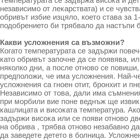
Температурата се задържа висока и дет
независимо от лекарствата) и се чувств
обривът избие изцяло, което става за 1
подобрението би трябвало да настъпи 
Какви усложнения са възможни?
Когато температурата се задържи повеч
като обривът започне да се появява, ил
няколко дни, а после отново се повиши,
предположи, че има усложнения. Най-ч
усложнения са гноен отит, бронхит и пн
Независимо от това, дали има съмнения
при морбили вие поне веднъж ще извик
кашлицата и високата температура. Ако
задържи висока или се появи отново дв
на обрива , трябва отново незабавно д
да заведете детето в болница. Усложне