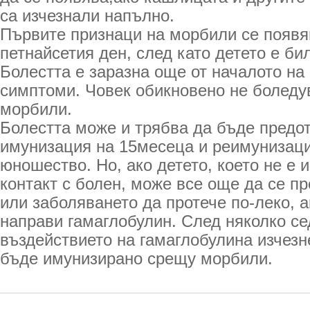
са изчезнали напълно.
Първите признаци на морбили се появя
петнайсетия ден, след като детето е бил
Болестта е заразна още от началото на
симптоми. Човек обикновено не боледув
морбили.
Болестта може и трябва да бъде предо
имунизация на 15месеца и реимунизаци
юношество. Но, ако детето, което не е 
контакт с болен, може все още да се п
или заболяването да протече по-леко, 
направи гамаглобулин. След няколко се
въздействието на гамаглобулина изчезн
бъде имунизирано срещу морбили.