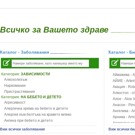
Всичко за Вашето здраве
Каталог - Заболявания
Каталог - Б
Категория:
ЗАВИСИМОСТИ
Айважива - Al
Алкохолизъм
АЙИЕ - Artemi
Наркомании
Акация - Rob
Пристрастявания
Алкостоп - с
Категория:
НА БЕБЕТО И ДЕТЕТО
Алое - Aloe 
Агресивност
Анасон - Pim
Алергична хрема на бебето и детето
Ангелика - An
Алергия към белтъка на кравето мляко
Арника - Arn
Ангина при бебето и детето
Ароматна кал
Анемия при бебето и детето
Арония - So
Виж всички заболявания
Виж всички би
Апетит - пълни деца