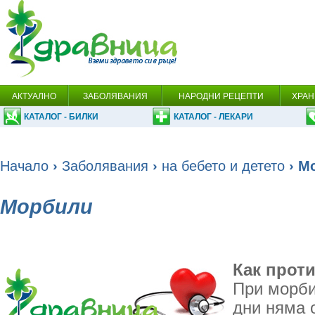
АКТУАЛНО
ЗАБОЛЯВАНИЯ
НАРОДНИ РЕЦЕПТИ
ХРАН
КАТАЛОГ - БИЛКИ
КАТАЛОГ - ЛЕКАРИ
Начало
›
Заболявания
›
на бебето и детето
› М
Морбили
Как прот
При морби
дни няма 