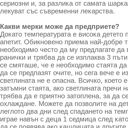
сериозни и, за разлика от самата шарка
лекуват със съвременни лекарства.
Какви мерки може да предприете?
Докато температурата е висока детето 
апетит. Обикновено приема най-добре т
необходимо често да му предлагате да п
ранички и трябва да се изплаква 3 път
се смяташе, че е необходимо стаята да
да се предпазят очите, но сега вече е и
светлината не е опасна. Всичко, което е
затъмни стаята, ако светлината пречи н
трябва да е приятно затоплена, за да с
охлаждане. Можете да позволите на дет
леглото два дни след спадането на тем
играе навън с деца 1 седмица след кат
да се появява,ако кашлицата и другите