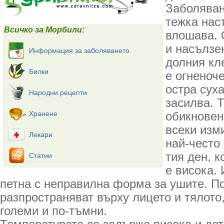
Заболяван
тежка наст
Всичко за Морбили:
влошава. 
и насълзе
Информация за заболяването
долния кл
Билки
е огненоч
остра сух
Народни рецепти
засилва. 
Хранене
обикновен
всеки изм
Лекари
най-често
тия ден, к
Статии
е висока. 
петна с неправилна форма за ушите. По
разпространяват върху лицето и тялото,
големи и по-тъмни.