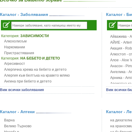
Каталог - Заболявания
Каталог - Б
Категория:
ЗАВИСИМОСТИ
Айважива - Al
Алкохолизъм
АЙИЕ - Artemi
Наркомании
Акация - Rob
Пристрастявания
Алкостоп - с
Категория:
НА БЕБЕТО И ДЕТЕТО
Алое - Aloe 
Агресивност
Анасон - Pim
Алергична хрема на бебето и детето
Ангелика - An
Алергия към белтъка на кравето мляко
Арника - Arn
Ангина при бебето и детето
Ароматна кал
Анемия при бебето и детето
Арония - So
Виж всички заболявания
Виж всички би
Апетит - пълни деца
Бабини зъби -
Аромотерапия и децата
Билки за ба
Безапетитие при бебето и детето
Блатен аир -
Бронхиална астма при бебето и детето
Каталог - Аптеки
Каталог - Л
Блатен тъжни
Бронхит и пневмония при деца
Блян
Варна
на дихателни
Варицела
Бобови шушул
Велико Търново
на храносми
Висока температура на бебето и детето
Божур - Paeo