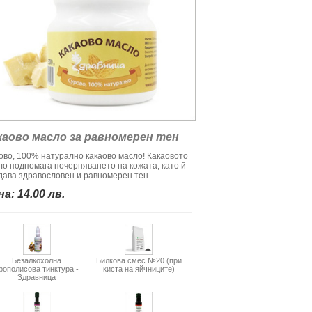
каово масло за равномерен тен
ово, 100% натурално какаово масло! Какаовото
ло подпомага почерняването на кожата, като й
дава здравословен и равномерен тен....
а: 14.00 лв.
Безалкохолна
Билкова смес №20 (при
рополисова тинктура -
киста на яйчниците)
Здравница