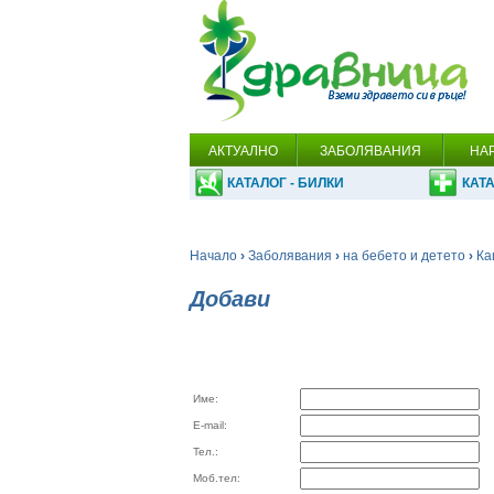
АКТУАЛНО
ЗАБОЛЯВАНИЯ
НА
КАТАЛОГ - БИЛКИ
КАТА
Начало
›
Заболявания
›
на бебето и детето
›
Ка
Добави
Име:
E-mail:
Тел.:
Моб.тел: