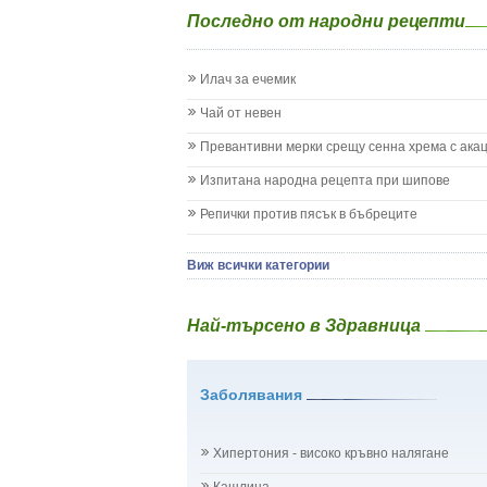
Епилепсия при деца
Последно от народни рецепти
Жълтеница
Запек на бебето и детето
Заушка
Илач за ечемик
Имунизационен календар
Кашлица при бебето и детето
Чай от невен
Коклюш при бебето и детето
Превантивни мерки срещу сенна хрема с ака
Колики
Менингит
Изпитана народна рецепта при шипове
Млечни зъби
Репички против пясък в бъбреците
Млечница
Морбили
Нощно напикаване - енуреза
Виж всички категории
Отит
Отравяне
Най-търсено в Здравница
Плач
Подсичане
Проблеми в пикочните пътища и бъбреците
Заболявания
Проблеми с очите на бебето и детето
Разстройство - диария при бебето и детето
Рахит
Хипертония - високо кръвно налягане
Рубеола
Температура - висока