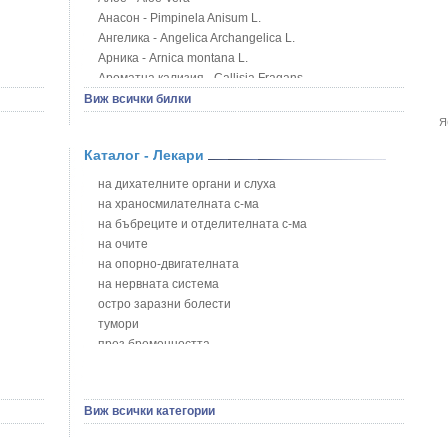
Анасон - Pimpinela Anisum L.
Ангелика - Angelica Archangelica L.
Арника - Arnica montana L.
Ароматна кализия - Callisia Fragans
Арония - Sorbus melanocorpa
Виж всички билки
Бабини зъби - Tribulus terrestris
Я
Билки за бани при хемороиди
Каталог - Лекари
Блатен аир - Acorus calamus L.
Блатен тъжник - Spirea ulmaria L.
на дихателните органи и слуха
Блян
на храносмилателната с-ма
Бобови шушулки - Phaseolus Vulgaris L.
на бъбреците и отделителната с-ма
Божур - Paeonia Decora
на очите
Борови връхчета - Pinus sylvestris
на опорно-двигателната
Босилек - Ocimum Basillicum
на нервната система
Брей - Tamus Communis
остро заразни болести
Брош - Rubia tinctorum L.
тумори
Бръшлян - Hedera helix L.
през бременността
Бряст - Ulmus
на сърцето и кръвоносните съдове
Бушменски отровен храст - Acokanthera oppositifolia
на устната кухина
Бял имел - Viscum album L.
сексуални проблеми
Виж всички категории
Бял оман - Inula Helenium L.
на половите органи
Бял Равнец - Achillea Millefolium L.
зависимости