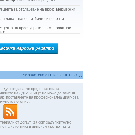
Високо кръвно - билкови рецепти
Рецепта за отслабване на проф. Мермерски
Кашлица – народни, билкови рецепти
Рецепта на проф. д-р Петър Манолов при
лит
Разработено от
НЮ ЕС НЕТ ЕООД
редупреждава, че предоставената
аниците на ЗДРАВНИЦА не може да замени
ар, поставянето на професионална диагноза
нужното лечение.
териали от Zdravnitza.com задължително
не на източника и линк към съответната