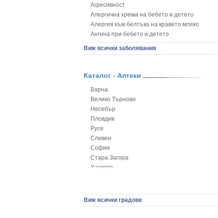
Агресивност
Алергична хрема на бебето и детето
Алергия към белтъка на кравето мляко
Ангина при бебето и детето
Анемия при бебето и детето
Виж всички заболявания
Апетит - пълни деца
Аромотерапия и децата
Безапетитие при бебето и детето
Каталог - Аптеки
Бронхиална астма при бебето и детето
Варна
Бронхит и пневмония при деца
Велико Търново
Варицела
Несебър
Висока температура на бебето и детето
Пловдив
Възпаление на ушите на бебето и детето
Русе
Глисти
Сливен
Грижа за пъпа на новороденото
София
Грип при бебето и детето
Стара Загора
Гърч
Хасково
Да отгледам и възпитам детето си
Ямбол
Детска церебрална парализа
Детски аутизъм
Детски диабет
Виж всички градове
Екземи при деца