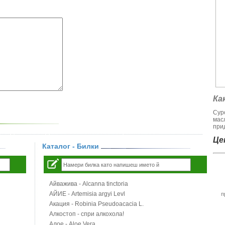
Ка
Сур
мас
при
Цен
Каталог - Билки
Айважива - Alcanna tinctoria
АЙИЕ - Artemisia argyi Levl
п
Акация - Robinia Pseudoacacia L.
Алкостоп - спри алкохола!
Алое - Aloe Vera