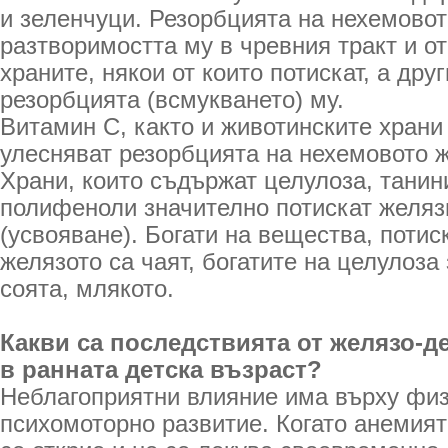
и зеленчуци. Резорбцията на нехемовот
разтворимостта му в чревния тракт и от
храните, някои от които потискат, а дру
резорбцията (всмукването) му.
Витамин С, както и животинските храни 
улесняват резорбцията на нехемовото 
Храни, които съдържат целулоза, танин
полифеноли значително потискат желяз
(усвояване). Богати на вещества, поти
желязото са чаят, богатите на целулоза
соята, млякото.
Какви са последствията от желязо-
в ранната детска възраст?
Неблагоприятни влияние има върху физ
психомоторно развитие. Когато анемият