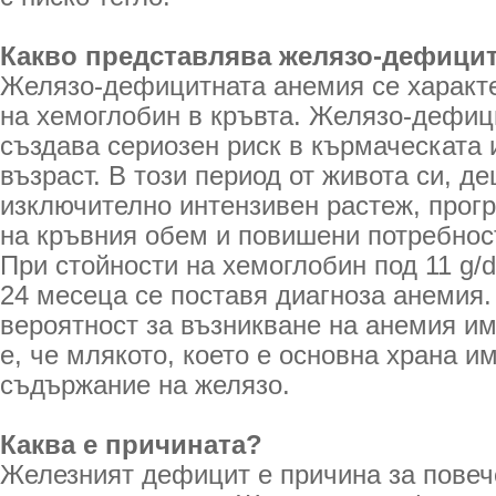
Какво представлява желязо-дефици
Желязо-дефицитната анемия се характе
на хемоглобин в кръвта. Желязо-дефиц
създава сериозен риск в кърмаческата 
възраст. В този период от живота си, д
изключително интензивен растеж, прог
на кръвния обем и повишени потребност
При стойности на хемоглобин под 11 g/d
24 месеца се поставя диагноза анемия.
вероятност за възникване на анемия им
е, че млякото, което е основна храна и
съдържание на желязо.
Каква е причината?
Железният дефицит е причина за повеч