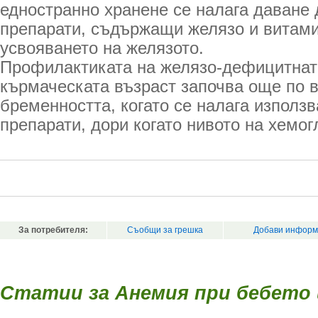
едностранно хранене се налага даване
препарати, съдържащи желязо и витам
усвояването на желязото.
Профилактиката на желязо-дефицитнат
кърмаческата възраст започва още по 
бременността, когато се налага използ
препарати, дори когато нивото на хемо
За потребителя:
Съобщи за грешка
Добави информ
Статии за Анемия при бебето