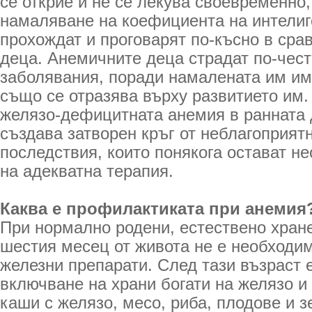
се открие и не се лекува своевременно
намаляване на коефициента на интелиге
прохождат и проговарят по-късно в сра
деца. Анемичните деца страдат по-чес
заболявания, поради намалената им им
също се отразява върху развитието им.
желязо-дефицитната анемия в ранната 
създава затворен кръг от неблагоприят
последствия, които понякога остават н
на адекватна терапия.
Каква е профилактиката при анемия
При нормално родени, естествено хран
шестия месец от живота не е необходи
железни препарати. След тази възраст 
включване на храни богати на желязо и
каши с желязо, месо, риба, плодове и 