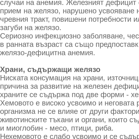
случаи на анемия. Железният дефицит 
прием на желязо, нарушено усвояване 
чревния тракт, повишени потребности и
загуби на желязо.
Сериозно инфекциозно заболяване, чес
в ранната възраст са също предпоставк
желязо-дефицитна анемия.
Храни, съдържащи желязо
Ниската консумация на храни, източниц
причина за развитие на железен дефици
храните се съдържа под две форми - х
Хемовото е високо усвоимо и неговата 
организма не се влияе от други фактори
животинските тъкани и органи, които с
и миоглобин - месо, птици, риба.
Нехемовото е слабо усвоимо и се съдъ