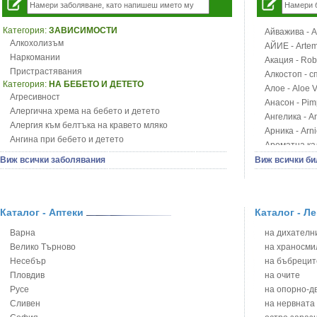
Категория:
ЗАВИСИМОСТИ
Айважива - Al
Алкохолизъм
АЙИЕ - Artemi
Наркомании
Акация - Rob
Пристрастявания
Алкостоп - с
Категория:
НА БЕБЕТО И ДЕТЕТО
Алое - Aloe 
Агресивност
Анасон - Pim
Алергична хрема на бебето и детето
Ангелика - An
Алергия към белтъка на кравето мляко
Арника - Arn
Ангина при бебето и детето
Ароматна кал
Анемия при бебето и детето
Арония - So
Виж всички заболявания
Виж всички би
Апетит - пълни деца
Бабини зъби -
Аромотерапия и децата
Билки за ба
Безапетитие при бебето и детето
Блатен аир -
Бронхиална астма при бебето и детето
Каталог - Аптеки
Каталог - Л
Блатен тъжни
Бронхит и пневмония при деца
Блян
Варна
на дихателни
Варицела
Бобови шушул
Велико Търново
на храносми
Висока температура на бебето и детето
Божур - Paeo
Несебър
на бъбрецит
Възпаление на ушите на бебето и детето
Борови връхче
Пловдив
на очите
Глисти
Босилек - Oc
Русе
на опорно-д
Грижа за пъпа на новороденото
Брей - Tamu
Сливен
на нервната
Грип при бебето и детето
Брош - Rubia 