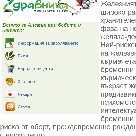
Железният
широко ра
хранителе
Всичко за Анемия при бебето и
фаза на н
детето:
желязо-де
Информация за заболяването
Най-риско
на железе
Билки
кърмачета
бременни 
Народни рецепти
кърмаческ
Хранене
възраст ж
предизвик
Лекари
психомото
Статии
интелекту
бременни 
риска от аборт, преждевременно раждан
с ниско тегло.