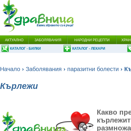
АКТУАЛНО
ЗАБОЛЯВАНИЯ
НАРОДНИ РЕЦЕПТИ
ХРАН
КАТАЛОГ - БИЛКИ
КАТАЛОГ - ЛЕКАРИ
Начало
›
Заболявания
›
паразитни болести
› К
Кърлежи
Какво пр
кърлежите
размножа