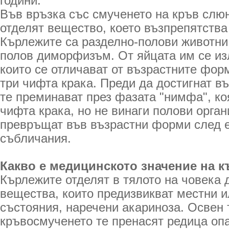
години.
Във връзка със смученето на кръв слю
отделят вещество, което възпрепятства
Кърлежите са разделно-полови животни
полов диморфизъм. От яйцата им се из
които се отличават от възрастните форм
три чифта крака. Преди да достигнат в
те преминават през фазата "нимфа", ко
чифта крака, но не винаги полови орга
превръщат във възрастни форми след е
събличания.
Какво е медицинското значение на 
Кърлежите отделят в тялото на човека 
вещества, които предизвикват местни 
състояния, наречени акариноза. Освен 
кръвосмученето те пренасят редица оп