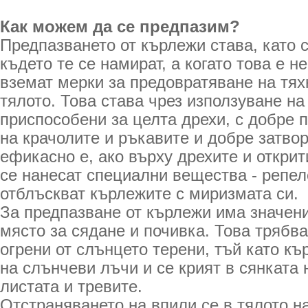
Как можем да се предпазим?
Предпазването от кърлежи става, като с
където те се намират, а когато това е н
вземат мерки за предовратяване на тях
тялото. Това става чрез използуване н
приспособени за целта дрехи, с добре
на крачолите и ръкавите и добре затво
ефикасно е, ако върху дрехите и открит
се нанесат специални вещества - репел
отблъскват кърлежите с миризмата си.
За предпазване от кърлежи има значени
място за сядане и почивка. Това трябва
огрени от слънцето терени, тъй като к
на слънчеви лъчи и се крият в сянката 
листата и тревите.
Отстраняването на впили се в тялото н