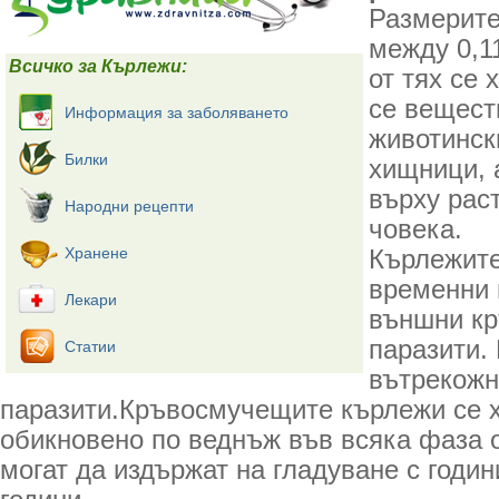
Размерите
между 0,1
Всичко за Кърлежи:
от тях се 
се вещест
Информация за заболяването
животинск
Билки
хищници, а
върху рас
Народни рецепти
човека.
Хранене
Кърлежите
временни 
Лекари
външни к
паразити. 
Статии
вътрекожн
паразити.Кръвосмучещите кърлежи се х
обикновено по веднъж във всяка фаза о
могат да издържат на гладуване с години