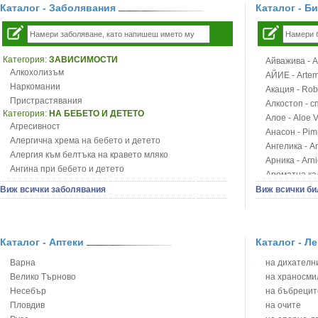
Каталог - Заболявания
Каталог - Б
Категория:
ЗАВИСИМОСТИ
Айважива - Al
Алкохолизъм
АЙИЕ - Artemi
Наркомании
Акация - Rob
Пристрастявания
Алкостоп - с
Категория:
НА БЕБЕТО И ДЕТЕТО
Алое - Aloe 
Агресивност
Анасон - Pim
Алергична хрема на бебето и детето
Ангелика - An
Алергия към белтъка на кравето мляко
Арника - Arn
Ангина при бебето и детето
Ароматна кал
Анемия при бебето и детето
Арония - So
Виж всички заболявания
Виж всички би
Апетит - пълни деца
Бабини зъби -
Аромотерапия и децата
Билки за ба
Безапетитие при бебето и детето
Блатен аир -
Бронхиална астма при бебето и детето
Каталог - Аптеки
Каталог - Л
Блатен тъжни
Бронхит и пневмония при деца
Блян
Варна
на дихателни
Варицела
Бобови шушул
Велико Търново
на храносми
Висока температура на бебето и детето
Божур - Paeo
Несебър
на бъбрецит
Възпаление на ушите на бебето и детето
Борови връхче
Пловдив
на очите
Глисти
Босилек - Oc