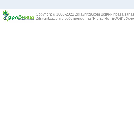
Жълт Смин - 
Белодробен абсцес
Жълта тинтяв
Белодробен емфизем
Зайча сянка -
Белодробна емболия и белодробен инфаркт
Copyright © 2006-2022 Zdravnitza.com Всички права запа
Здравец - Ge
Zdravnitza.com е собственост на "Ню Ес Нет ЕООД" :
Усло
Белодробна склероза
Златовръх - 
Болки в ушите
Змийски лапа
Бронхиектазии - разширение на бронхите
Змийско мляк
Бронхиолит
Зърнастец -
Бронхит
Иглика - Fl. 
Бронхопневмония
Изсипливче -
Възпаление на тъпанчето
Исиот - Zingib
Възпалено гърло
Исландски ли
Задавяне с чуждо тяло
Исоп - Hyssop
Кашлица
Калина - Vib
Кръвоизлив от носа
Калоферче -
Ларингит
Каменоломка 
Мениеров синдром
Камшик - Agr
Моноцитна ангина
Карамфил - E
Плеврит
Кафяво морск
Саркоидоза
Кисел трън - 
Сенна хрема
Клинавче /орл
Синуит
Коило - Stipa
Сърбеж в ушите
Комунига - Me
Трахеит