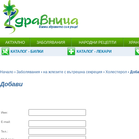
АКТУАЛНО
ЗАБОЛЯВАНИЯ
НАРОДНИ РЕЦЕПТИ
ХРАН
КАТАЛОГ - БИЛКИ
КАТАЛОГ - ЛЕКАРИ
Начало
›
Заболявания
›
на жлезите с вътрешна секреция
›
Холестерол
› Доб
Добави
Име:
E-mail:
Тел.: