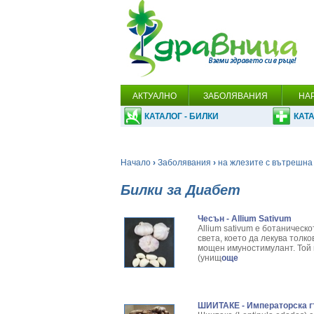
АКТУАЛНО
ЗАБОЛЯВАНИЯ
НА
КАТАЛОГ - БИЛКИ
КАТА
Начало
›
Заболявания
›
на жлезите с вътрешна
Билки за Диабет
Чесън - Allium Sativum
Allium sativum е ботаническ
света, което да лекува толк
мощен имуностимулант. Той 
(унищ
още
ШИИТАКЕ - Императорска г