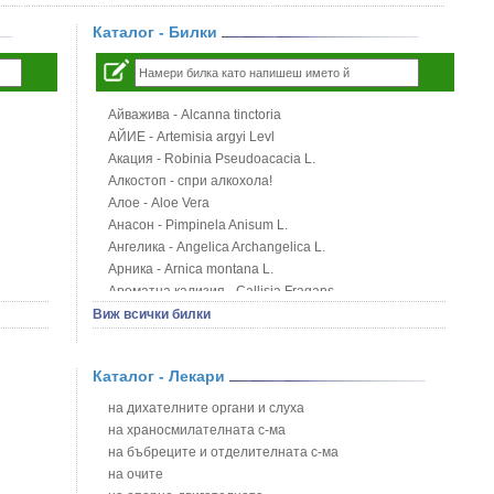
Каталог - Билки
Айважива - Alcanna tinctoria
АЙИЕ - Artemisia argyi Levl
Акация - Robinia Pseudoacacia L.
Алкостоп - спри алкохола!
Алое - Aloe Vera
Анасон - Pimpinela Anisum L.
Ангелика - Angelica Archangelica L.
Арника - Arnica montana L.
Ароматна кализия - Callisia Fragans
Арония - Sorbus melanocorpa
Виж всички билки
Бабини зъби - Tribulus terrestris
Билки за бани при хемороиди
Каталог - Лекари
Блатен аир - Acorus calamus L.
Блатен тъжник - Spirea ulmaria L.
на дихателните органи и слуха
Блян
на храносмилателната с-ма
Бобови шушулки - Phaseolus Vulgaris L.
на бъбреците и отделителната с-ма
Божур - Paeonia Decora
на очите
Борови връхчета - Pinus sylvestris