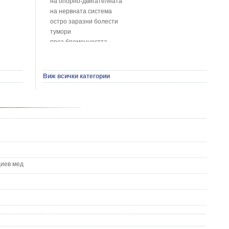
на опорно-двигателната
Босилек - Ocimum Basillicum
на нервната система
Брей - Tamus Communis
остро заразни болести
Брош - Rubia tinctorum L.
тумори
Бръшлян - Hedera helix L.
през бременността
Бряст - Ulmus
на сърцето и кръвоносните съдове
Бушменски отровен храст - Acokanthera oppositifolia
на устната кухина
Бял имел - Viscum album L.
сексуални проблеми
Виж всички категории
Бял оман - Inula Helenium L.
на половите органи
Бял Равнец - Achillea Millefolium L.
зависимости
Бял трън - Silybum Marianum L.
на жлезите с вътрешна секреция
Бяла бреза - Betula pendula
паразитни болести
Бяла върба - Salix Аlba
на бебето и детето
Великденче - Veronica
на кожата и венерически
Ветрогон - Eryngium Campestre
други
Вечнозелен кипарис
Вишна - Prunus cerasus L.
циев мед
Водна детелина - Menyanthes trifoliata L.
Водно Пипериче - Polygonum Hydropiper L.
Волски език - Asplenium scolopendrium
Врабчови чревца - Stellaria media L.
Вратига - Tanacetrum Vulgare
Върбинка - Verbena Officinalis L.