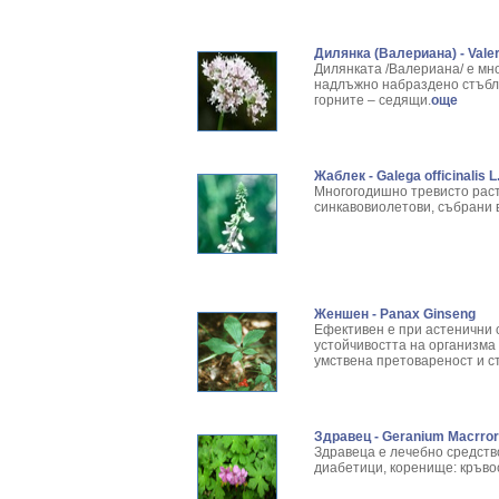
Дилянка (Валериана) - Valeria
Дилянката /Валериана/ е мн
надлъжно набраздено стъбло,
горните – седящи.
още
Жаблек - Galega officinalis L
Многогодишно тревисто растен
синкавовиолетови, събрани в
Женшен - Panax Ginseng
Ефективен е при астенични
устойчивостта на организма
умствена претовареност и с
Здравец - Geranium Macrror
Здравеца е лечебно средств
диабетици, коренище: кръво