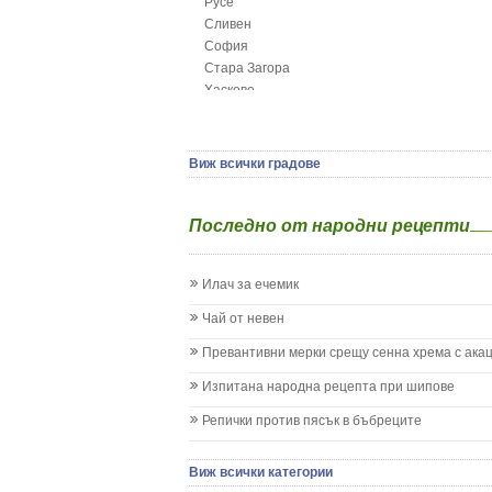
Русе
Глисти
Сливен
Грижа за пъпа на новороденото
София
Грип при бебето и детето
Стара Загора
Гърч
Хасково
Да отгледам и възпитам детето си
Ямбол
Детска церебрална парализа
Детски аутизъм
Детски диабет
Виж всички градове
Екземи при деца
Епилепсия при деца
Последно от народни рецепти
Жълтеница
Запек на бебето и детето
Заушка
Илач за ечемик
Имунизационен календар
Кашлица при бебето и детето
Чай от невен
Коклюш при бебето и детето
Превантивни мерки срещу сенна хрема с ака
Колики
Менингит
Изпитана народна рецепта при шипове
Млечни зъби
Репички против пясък в бъбреците
Млечница
Морбили
Нощно напикаване - енуреза
Виж всички категории