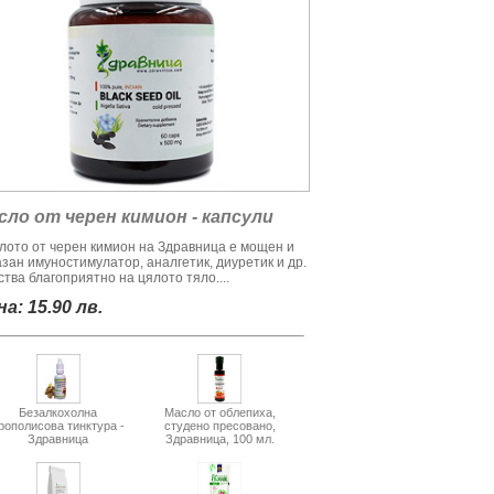
сло от черен кимион - капсули
лото от черен кимион на Здравница е мощен и
азан имуностимулатор, аналгетик, диуретик и др.
тва благоприятно на цялото тяло....
а: 15.90 лв.
Безалкохолна
Масло от облепиха,
рополисова тинктура -
студено пресовано,
Здравница
Здравница, 100 мл.