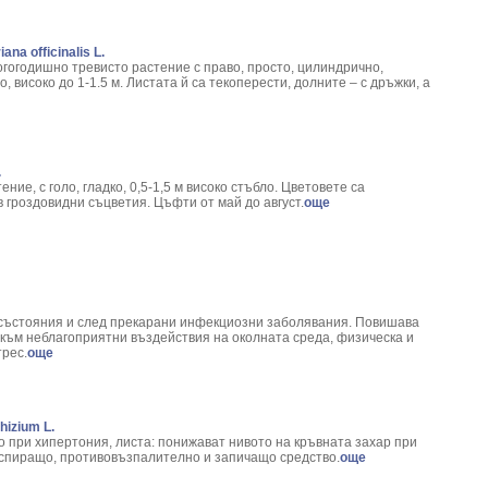
na officinalis L.
огогодишно тревисто растение с право, просто, цилиндрично,
 високо до 1-1.5 м. Листата й са текоперести, долните – с дръжки, а
.
ие, с голо, гладко, 0,5-1,5 м високо стъбло. Цветовете са
 гроздовидни съцветия. Цъфти от май до август.
още
 състояния и след прекарани инфекциозни заболявания. Повишава
 към неблагоприятни въздействия на околната среда, физическа и
трес.
още
hizium L.
о при хипертония, листа: понижават нивото на кръвната захар при
спиращо, противовъзпалително и запичащо средство.
още