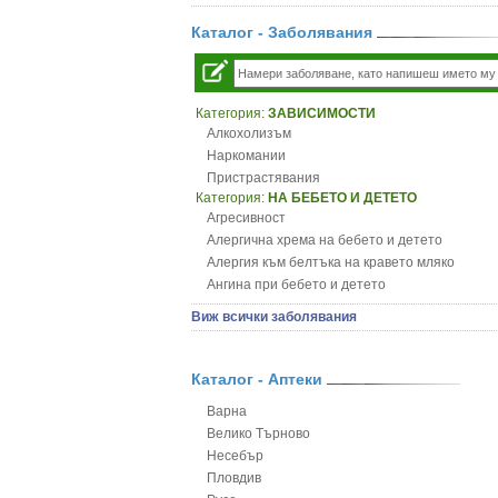
Каталог - Заболявания
Категория:
ЗАВИСИМОСТИ
Алкохолизъм
Наркомании
Пристрастявания
Категория:
НА БЕБЕТО И ДЕТЕТО
Агресивност
Алергична хрема на бебето и детето
Алергия към белтъка на кравето мляко
Ангина при бебето и детето
Анемия при бебето и детето
Виж всички заболявания
Апетит - пълни деца
Аромотерапия и децата
Безапетитие при бебето и детето
Каталог - Аптеки
Бронхиална астма при бебето и детето
Варна
Бронхит и пневмония при деца
Велико Търново
Варицела
Несебър
Висока температура на бебето и детето
Пловдив
Възпаление на ушите на бебето и детето