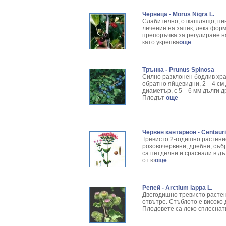
Черница - Morus Nigra L.
Слабително, откашлящо, пик
лечение на запек, лека форм
препоръчва за регулиране н
като укрепва
още
Трънка - Prunus Spinosa
Силно разклонен бодлив храс
обратно яйцевидни, 2—4 см д
диаметър, с 5—6 мм дълги др
Плодът
още
Червен кантарион - Centaur
Тревисто 2-годишно растение
розовочервени, дребни, съб
са петделни и сраснали в дъ
от ю
още
Репей - Arctium lappa L.
Двегодишно тревисто растен
отвътре. Стъблото е високо 
Плодовете са леко сплеснат