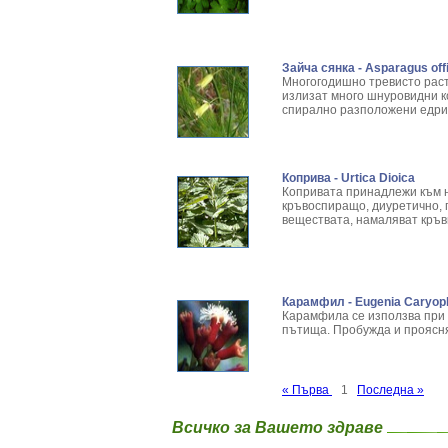
Зайча сянка - Asparagus offi
Многогодишно тревисто раст
излизат много шнуровидни к
спирално разположени едри
Коприва - Urtica Dioica
Копривата принадлежи към н
кръвоспиращо, диуретично, 
веществата, намаляват кръв
Карамфил - Eugenia Caryoph
Карамфила се използва при 
пътища. Пробужда и проясн
« Първа
1
Последна »
Всичко за Вашето здраве