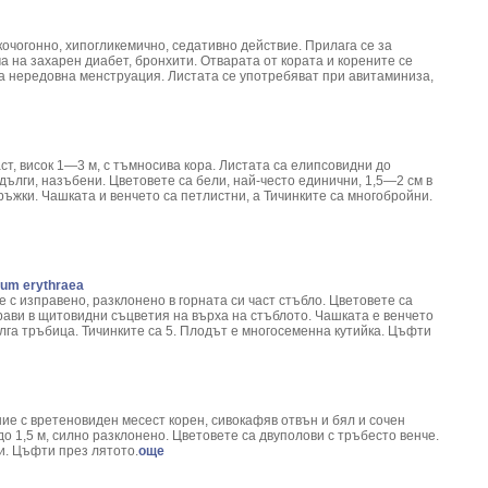
очогонно, хипогликемично, седативно действие. Прилага се за
а на захарен диабет, бронхити. Отварата от кората и корените се
а нередовна менструация. Листата се употребяват при авитаминиза,
т, висок 1—3 м, с тъмносива кора. Листата са елипсовидни до
ълги, назъбени. Цветовете са бели, най-често единични, 1,5—2 см в
ъжки. Чашката и венчето са петлистни, а Тичинките са многобройни.
ium erythraea
 с изправено, разклонено в горната си част стъбло. Цветовете са
рави в щитовидни съцветия на върха на стъблото. Чашката е венчето
лга тръбица. Тичинките са 5. Плодът е многосеменна кутийка. Цъфти
ие с вретеновиден месест корен, сивокафяв отвън и бял и сочен
до 1,5 м, силно разклонено. Цветовете са двуполови с тръбесто венче.
и. Цъфти през лятото.
още