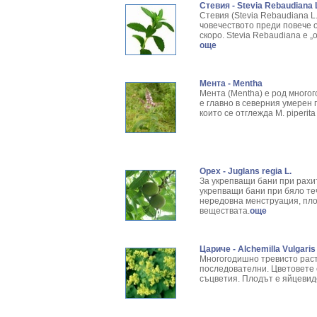
Стевия - Stevia Rebaudiana 
Стевия (Stevia Rebaudiana L
човечеството преди повече о
скоро. Stevia Rebaudiana е 
още
Мента - Mentha
Мента (Mentha) е род много
е главно в северния умерен 
които се отглежда M. piperita
Орех - Juglans regia L.
За укрепващи бани при рахит
укрепващи бани при бяло те
нередовна менструация, пло
веществата.
още
Цариче - Alchemilla Vulgaris 
Многогодишно тревисто раст
последователни. Цветовете 
съцветия. Плодът е яйцевиде