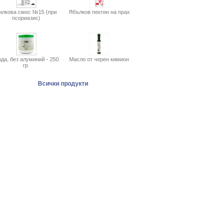
илкова смес №15 (при
Ябълков пектин на прах
псориазис)
да, без алуминий - 250
Масло от черен кимион
гр.
Всички продукти