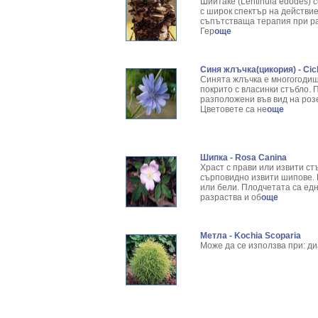
Шиитаке (Lentinula edodes) 
с широк спектър на действие
съпътстваща терапия при рак
Гер
още
Синя жлъчка(цикория) - Cic
Синята жлъчка е многогодишн
покрито с власинки стъбло. 
разположени във вид на роз
Цветовете са не
още
Шипка - Rosa Canina
Храст с прави или извити ст
сърповидно извити шипове. 
или бели. Плодчетата са едн
разраства и об
още
Метла - Kochia Scoparia
Може да се използва при: ди