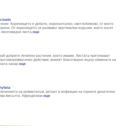
cinalis
ение. Коренището е дебело, хоризонтално, светлобежово, от което
орени. От коренището се развиват вертикални издънки, които носят
 люсповидни листа.
още
ай-добрите лечебни растения, които имаме. Листата притежават
противоревматично действие; влияят благотворно върху обмяната на
ната захар.
още
yllata
лечението на ревматизъм, артрит и инфекции на горните дихателни
ява мисълта. Афродизиак.
още