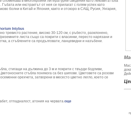
се споменава в многобройни литературни сведения като лековита гъба
. Гъбата или екстрактът от нея се прилагат с голям успех като
ово болни в Китай и Япония, както и отскоро в САЩ, Русия, Унгария,
horium Intybus
о тревисто растение, високо 30-120 см, с ръбесто, разклонено,
Приземните листа също са покрити с власинки, пересто нарязани и
етка, а стъблените са продълговати, ланцевидни и назъбени.
Ма
Мас
ъбла, стигащи на дължина до 3 м и покрити с твърди бодливи,
док
Цветоносните стъбла понякога са без шипове. Цветовете са розови
Дейс
осеменни орехчета, затворени в месесто цветно легло, което се
Цен
абет, отпадналост, атония на червата.
още
п