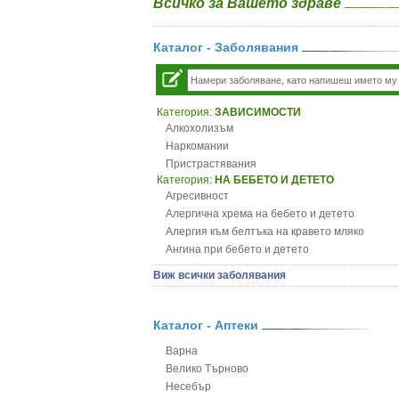
Всичко за Вашето здраве
Каталог - Заболявания
Категория:
ЗАВИСИМОСТИ
Алкохолизъм
Наркомании
Пристрастявания
Категория:
НА БЕБЕТО И ДЕТЕТО
Агресивност
Алергична хрема на бебето и детето
Алергия към белтъка на кравето мляко
Ангина при бебето и детето
Анемия при бебето и детето
Виж всички заболявания
Апетит - пълни деца
Аромотерапия и децата
Безапетитие при бебето и детето
Каталог - Аптеки
Бронхиална астма при бебето и детето
Варна
Бронхит и пневмония при деца
Велико Търново
Варицела
Несебър
Висока температура на бебето и детето