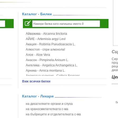
Каталог - Билки
Айважива - Alcanna tinctoria
АЙИЕ - Artemisia argyi Levl
Акация - Robinia Pseudoacacia L.
Алкостоп - спри алкохола!
Си
Алое - Aloe Vera
Сир
Анасон - Pimpinela Anisum L.
про
Ангелика - Angelica Archangelica L.
рец
диаб
Арника - Arnica montana L.
Ароматна кализия - Callisia Fragans
Цен
Арония - Sorbus melanocorpa
Виж всички билки
Бабини зъби - Tribulus terrestris
Билки за бани при хемороиди
Каталог - Лекари
Блатен аир - Acorus calamus L.
Блатен тъжник - Spirea ulmaria L.
Б
на дихателните органи и слуха
Блян
на храносмилателната с-ма
Бобови шушулки - Phaseolus Vulgaris L.
на бъбреците и отделителната с-ма