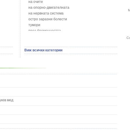
Божур - Paeonia Decora
на очите
Борови връхчета - Pinus sylvestris
на опорно-двигателната
М
Босилек - Ocimum Basillicum
на нервната система
Брей - Tamus Communis
остро заразни болести
Брош - Rubia tinctorum L.
тумори
Бръшлян - Hedera helix L.
през бременността
Бряст - Ulmus
на сърцето и кръвоносните съдове
Со
Бушменски отровен храст - Acokanthera oppositifolia
на устната кухина
Бял имел - Viscum album L.
сексуални проблеми
Виж всички категории
Бял оман - Inula Helenium L.
на половите органи
Бял Равнец - Achillea Millefolium L.
зависимости
Бял трън - Silybum Marianum L.
на жлезите с вътрешна секреция
Бяла бреза - Betula pendula
паразитни болести
Бяла върба - Salix Аlba
на бебето и детето
Великденче - Veronica
на кожата и венерически
Ветрогон - Eryngium Campestre
други
Вечнозелен кипарис
Вишна - Prunus cerasus L.
циев мед
Водна детелина - Menyanthes trifoliata L.
Водно Пипериче - Polygonum Hydropiper L.
Волски език - Asplenium scolopendrium
Врабчови чревца - Stellaria media L.
Вратига - Tanacetrum Vulgare