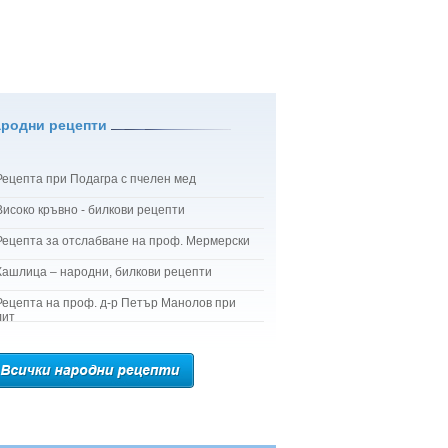
ародни рецепти
Рецепта при Подагра с пчелен мед
Високо кръвно - билкови рецепти
Рецепта за отслабване на проф. Мермерски
Кашлица – народни, билкови рецепти
Рецепта на проф. д-р Петър Манолов при
лит