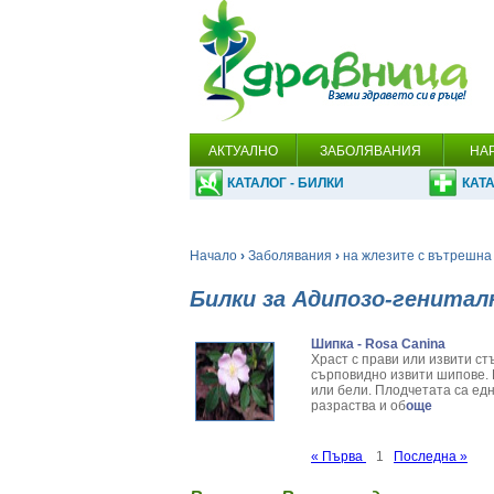
АКТУАЛНО
ЗАБОЛЯВАНИЯ
НА
КАТАЛОГ - БИЛКИ
КАТА
Начало
›
Заболявания
›
на жлезите с вътрешна
Билки за Адипозо-генита
Шипка - Rosa Canina
Храст с прави или извити ст
сърповидно извити шипове. 
или бели. Плодчетата са едн
разраства и об
още
« Първа
1
Последна »