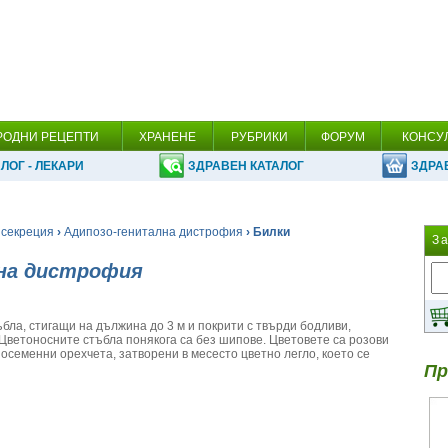
РОДНИ РЕЦЕПТИ
ХРАНЕНЕ
РУБРИКИ
ФОРУМ
КОНСУ
ЛОГ - ЛЕКАРИ
ЗДРАВЕН КАТАЛОГ
ЗДРА
 секреция
›
Адипозо-генитална дистрофия
› Билки
З
лна дистрофия
ъбла, стигащи на дължина до 3 м и покрити с твърди бодливи,
Цветоносните стъбла понякога са без шипове. Цветовете са розови
осеменни орехчета, затворени в месесто цветно легло, което се
Пр