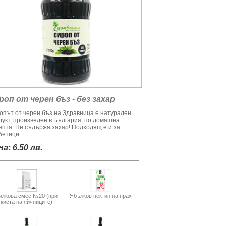
роп от черен бъз - без захар
опът от черен бъз на Здравница е натурален
дукт, произведен в България, по домашна
епта. Не съдържа захар! Подходящ е и за
етици....
а: 6.50 лв.
илкова смес №20 (при
Ябълков пектин на прах
киста на яйчниците)