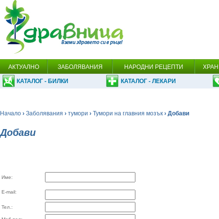
АКТУАЛНО
ЗАБОЛЯВАНИЯ
НАРОДНИ РЕЦЕПТИ
ХРАН
КАТАЛОГ - БИЛКИ
КАТАЛОГ - ЛЕКАРИ
Начало
›
Заболявания
›
тумори
›
Тумори на главния мозък
› Добави
Добави
Име:
E-mail:
Тел.: