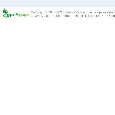
Жълт Смин - 
Белодробен абсцес
Жълта тинтяв
Белодробен емфизем
Зайча сянка -
Белодробна емболия и белодробен инфаркт
Copyright © 2006-2022 Zdravnitza.com Всички права запа
Здравец - Ge
Zdravnitza.com е собственост на "Ню Ес Нет ЕООД" :
Усло
Белодробна склероза
Златовръх - 
Болки в ушите
Змийски лапа
Бронхиектазии - разширение на бронхите
Змийско мляк
Бронхиолит
Зърнастец -
Бронхит
Иглика - Fl. 
Бронхопневмония
Изсипливче -
Възпаление на тъпанчето
Исиот - Zingib
Възпалено гърло
Исландски ли
Задавяне с чуждо тяло
Исоп - Hyssop
Кашлица
Калина - Vib
Кръвоизлив от носа
Калоферче -
Ларингит
Каменоломка 
Мениеров синдром
Камшик - Agr
Моноцитна ангина
Карамфил - E
Плеврит
Кафяво морск
Саркоидоза
Кисел трън - 
Сенна хрема
Клинавче /орл
Синуит
Коило - Stipa
Сърбеж в ушите
Комунига - Me
Трахеит