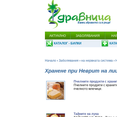
АКТУАЛНО
ЗАБОЛЯВАНИЯ
НА
КАТАЛОГ - БИЛКИ
КАТА
Начало
›
Заболявания
›
на нервната система
›
Хранене при Неврит на ли
Пчелните продукти с храни
Пчелните продукти с хранит
пчелното млечице.
Тайните на лука