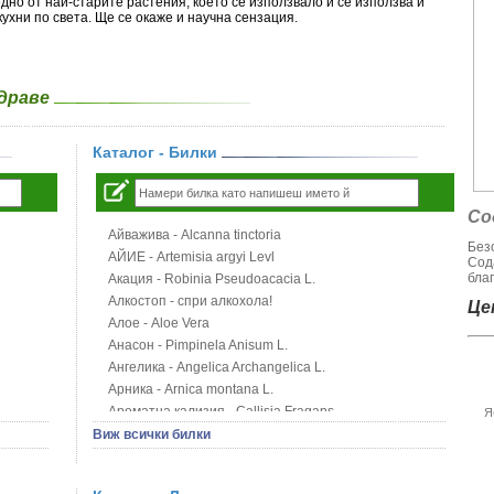
но от най-старите растения, което се използвало и се използва и
кухни по света. Ще се окаже и научна сензация.
здраве
Каталог - Билки
Со
Айважива - Alcanna tinctoria
Без
АЙИЕ - Artemisia argyi Levl
Сод
благ
Акация - Robinia Pseudoacacia L.
Алкостоп - спри алкохола!
Цен
Алое - Aloe Vera
Анасон - Pimpinela Anisum L.
Ангелика - Angelica Archangelica L.
Арника - Arnica montana L.
Ароматна кализия - Callisia Fragans
Я
Арония - Sorbus melanocorpa
Виж всички билки
Бабини зъби - Tribulus terrestris
Билки за бани при хемороиди