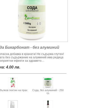
да Бикарбонат - без алуминий
опасна добавка в храната! Не съдържа глутен!
ата без съдържание на алуминий има редица
оприятни ефекти за здравето....
а: 4.00 лв.
бълков пектин на прах
Сода, без алуминий - 250
гр.