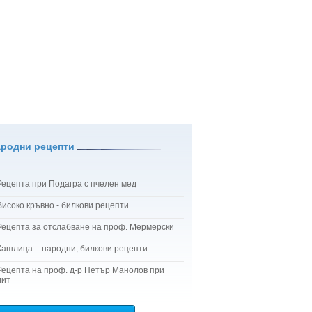
ародни рецепти
Рецепта при Подагра с пчелен мед
Високо кръвно - билкови рецепти
Рецепта за отслабване на проф. Мермерски
Кашлица – народни, билкови рецепти
Рецепта на проф. д-р Петър Манолов при
лит