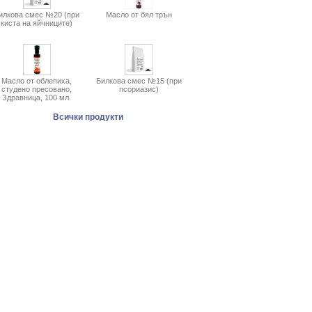
илкова смес №20 (при
Масло от бял трън
киста на яйчниците)
Масло от облепиха,
Билкова смес №15 (при
студено пресовано,
псориазис)
Здравница, 100 мл.
Всички продукти