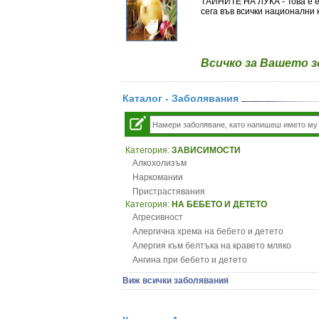
ТАЙНИТЕ НА ЛУКА - Това е ед
сега във всички национални 
Всичко за Вашето 
Каталог - Заболявания
Категория:
ЗАВИСИМОСТИ
Алкохолизъм
Наркомании
Пристрастявания
Категория:
НА БЕБЕТО И ДЕТЕТО
Агресивност
Алергична хрема на бебето и детето
Алергия към белтъка на кравето мляко
Ангина при бебето и детето
Анемия при бебето и детето
Виж всички заболявания
Апетит - пълни деца
Аромотерапия и децата
Безапетитие при бебето и детето