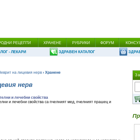
РОДНИ РЕЦЕПТИ
ХРАНЕНЕ
РУБРИКИ
ФОРУМ
КОНСУ
ЛОГ - ЛЕКАРИ
ЗДРАВЕН КАТАЛОГ
ЗДРА
Неврит на лицевия нерв
› Хранене
З
цевия нерв
телни и лечебни свойства
елни и лечебни свойства са пчелният мед, пчелният прашец и
Пр