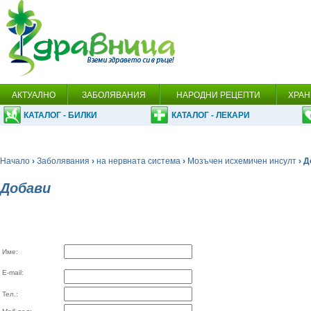
АКТУАЛНО
ЗАБОЛЯВАНИЯ
НАРОДНИ РЕЦЕПТИ
ХРАН
КАТАЛОГ - БИЛКИ
КАТАЛОГ - ЛЕКАРИ
Начало
›
Заболявания
›
на нервната система
›
Мозъчен исхемичен инсулт
› Д
Добави
Име:
E-mail:
Тел.: