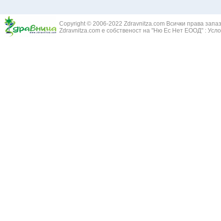
Жълт Смин - 
Белодробен абсцес
Жълта тинтяв
Белодробен емфизем
Зайча сянка -
Белодробна емболия и белодробен инфаркт
Copyright © 2006-2022 Zdravnitza.com Всички права запа
Здравец - Ge
Zdravnitza.com е собственост на "Ню Ес Нет ЕООД" :
Усло
Белодробна склероза
Златовръх - 
Болки в ушите
Змийски лапа
Бронхиектазии - разширение на бронхите
Змийско мляк
Бронхиолит
Зърнастец -
Бронхит
Иглика - Fl. 
Бронхопневмония
Изсипливче -
Възпаление на тъпанчето
Исиот - Zingib
Възпалено гърло
Исландски ли
Задавяне с чуждо тяло
Исоп - Hyssop
Кашлица
Калина - Vib
Кръвоизлив от носа
Калоферче -
Ларингит
Каменоломка 
Мениеров синдром
Камшик - Agr
Моноцитна ангина
Карамфил - E
Плеврит
Кафяво морск
Саркоидоза
Кисел трън - 
Сенна хрема
Клинавче /орл
Синуит
Коило - Stipa
Сърбеж в ушите
Комунига - Me
Трахеит