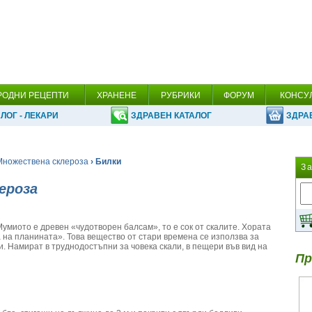
РОДНИ РЕЦЕПТИ
ХРАНЕНЕ
РУБРИКИ
ФОРУМ
КОНСУ
ЛОГ - ЛЕКАРИ
ЗДРАВЕН КАТАЛОГ
ЗДРА
Множествена склероза
› Билки
З
ероза
умиото е древен «чудотворен балсам», то е сок от скалите. Хората
а на планината». Това вещество от стари времена се използва за
. Намират в труднодостъпни за човека скали, в пещери във вид на
Пр