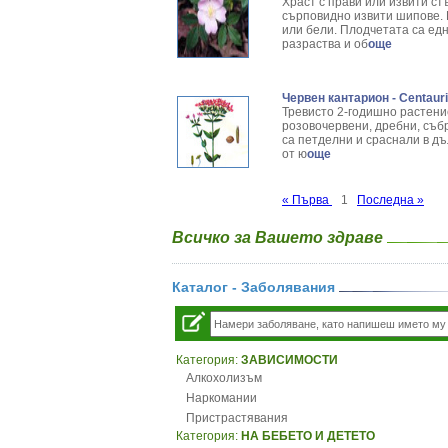
Храст с прави или извити ст
сърповидно извити шипове. 
или бели. Плодчетата са едн
разраства и об
още
Червен кантарион - Centaur
Тревисто 2-годишно растение
розовочервени, дребни, съб
са петделни и сраснали в дъ
от ю
още
« Първа
1
Последна »
Всичко за Вашето здраве
Каталог - Заболявания
Категория:
ЗАВИСИМОСТИ
Алкохолизъм
Наркомании
Пристрастявания
Категория:
НА БЕБЕТО И ДЕТЕТО