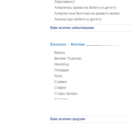
Агресивност
Алергична хрема на бебето и детето
Алергия към белтъка на кравето мляко
Ангина при бебето и детето
Анемия при бебето и детето
Виж всички заболявания
Апетит - пълни деца
Аромотерапия и децата
Безапетитие при бебето и детето
Каталог - Аптеки
Бронхиална астма при бебето и детето
Варна
Бронхит и пневмония при деца
Велико Търново
Варицела
Несебър
Висока температура на бебето и детето
Пловдив
Възпаление на ушите на бебето и детето
Русе
Глисти
Сливен
Грижа за пъпа на новороденото
София
Грип при бебето и детето
Стара Загора
Гърч
Хасково
Да отгледам и възпитам детето си
Ямбол
Детска церебрална парализа
Детски аутизъм
Детски диабет
Виж всички градове
Екземи при деца
Епилепсия при деца