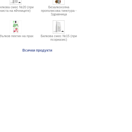
илкова смес №20 (при
Безалкохолна
киста на яйчниците)
прополисова тинктура -
Здравница
бълков пектин на прах
Билкова смес №15 (при
псориазис)
Всички продукти