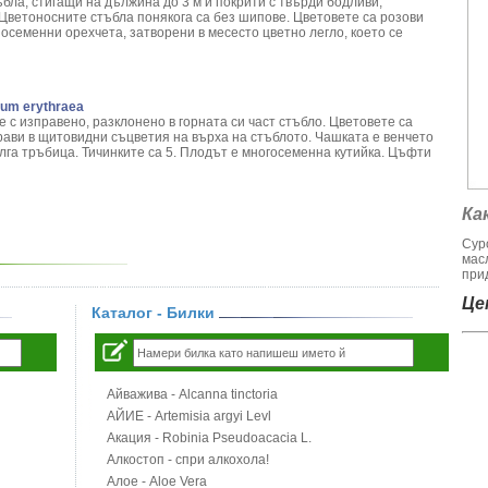
ъбла, стигащи на дължина до 3 м и покрити с твърди бодливи,
Цветоносните стъбла понякога са без шипове. Цветовете са розови
осеменни орехчета, затворени в месесто цветно легло, което се
ium erythraea
 с изправено, разклонено в горната си част стъбло. Цветовете са
рави в щитовидни съцветия на върха на стъблото. Чашката е венчето
лга тръбица. Тичинките са 5. Плодът е многосеменна кутийка. Цъфти
Ка
Сур
мас
при
Цен
Каталог - Билки
Айважива - Alcanna tinctoria
АЙИЕ - Artemisia argyi Levl
Акация - Robinia Pseudoacacia L.
Алкостоп - спри алкохола!
Алое - Aloe Vera