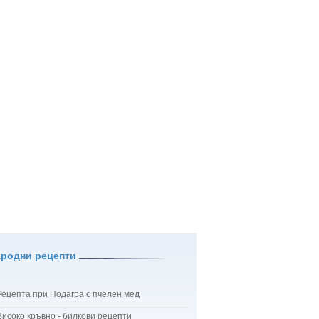
ародни рецепти
Рецепта при Подагра с пчелен мед
Високо кръвно - билкови рецепти