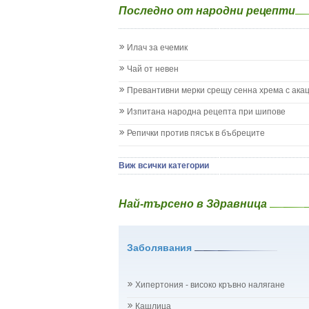
Последно от народни рецепти
Жълтеница
Запек на бебето и детето
Заушка
Илач за ечемик
Имунизационен календар
Кашлица при бебето и детето
Чай от невен
Коклюш при бебето и детето
Превантивни мерки срещу сенна хрема с ака
Колики
Менингит
Изпитана народна рецепта при шипове
Млечни зъби
Репички против пясък в бъбреците
Млечница
Морбили
Нощно напикаване - енуреза
Виж всички категории
Отит
Отравяне
Най-търсено в Здравница
Плач
Подсичане
Проблеми в пикочните пътища и бъбреците
Заболявания
Проблеми с очите на бебето и детето
Разстройство - диария при бебето и детето
Рахит
Хипертония - високо кръвно налягане
Рубеола
Температура - висока
Кашлица