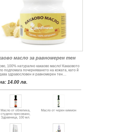
каово масло за равномерен тен
ово, 100% натурално какаово масло! Какаовото
ло подпомага почерняването на кожата, като й
дава здравословен и равномерен тен....
а: 14.00 лв.
Масло от облепиха,
Масло от черен кимион
студено пресовано,
Здравница, 100 мл.