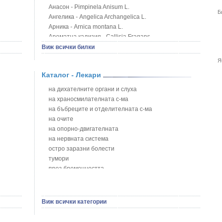
Анасон - Pimpinela Anisum L.
Б
Ангелика - Angelica Archangelica L.
Арника - Arnica montana L.
Ароматна кализия - Callisia Fragans
Арония - Sorbus melanocorpa
Виж всички билки
Бабини зъби - Tribulus terrestris
Я
Билки за бани при хемороиди
Каталог - Лекари
Блатен аир - Acorus calamus L.
Блатен тъжник - Spirea ulmaria L.
на дихателните органи и слуха
Блян
на храносмилателната с-ма
Бобови шушулки - Phaseolus Vulgaris L.
на бъбреците и отделителната с-ма
Божур - Paeonia Decora
на очите
Борови връхчета - Pinus sylvestris
на опорно-двигателната
Босилек - Ocimum Basillicum
на нервната система
Брей - Tamus Communis
остро заразни болести
Брош - Rubia tinctorum L.
тумори
Бръшлян - Hedera helix L.
през бременността
Бряст - Ulmus
на сърцето и кръвоносните съдове
Бушменски отровен храст - Acokanthera oppositifolia
на устната кухина
Бял имел - Viscum album L.
сексуални проблеми
Виж всички категории
Бял оман - Inula Helenium L.
на половите органи
Бял Равнец - Achillea Millefolium L.
зависимости