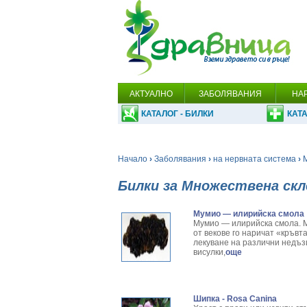
АКТУАЛНО
ЗАБОЛЯВАНИЯ
НА
КАТАЛОГ - БИЛКИ
КАТА
Начало
›
Заболявания
›
на нервната система
›
Билки за Множествена скл
Мумио — илирийска смола
Мумио — илирийска смола. М
от векове го наричат «кръвт
лекуване на различни недъзи
висулки,
още
Шипка - Rosa Canina