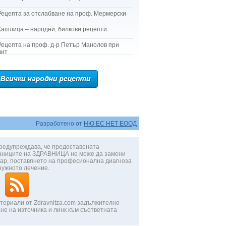
Рецепта за отслабване на проф. Мермерски
Кашлица – народни, билкови рецепти
Рецепта на проф. д-р Петър Манолов при
лит
Разработено от
НЮ ЕС НЕТ ЕООД
редупреждава, че предоставената
аниците на ЗДРАВНИЦА не може да замени
ар, поставянето на професионална диагноза
нужното лечение.
териали от Zdravnitza.com задължително
не на източника и линк към съответната