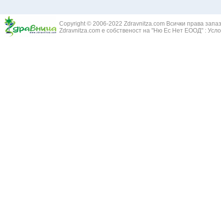
Жълт Смин - 
Белодробен абсцес
Жълта тинтяв
Белодробен емфизем
Зайча сянка -
Белодробна емболия и белодробен инфаркт
Copyright © 2006-2022 Zdravnitza.com Всички права запа
Здравец - Ge
Zdravnitza.com е собственост на "Ню Ес Нет ЕООД" :
Усло
Белодробна склероза
Златовръх - 
Болки в ушите
Змийски лапа
Бронхиектазии - разширение на бронхите
Змийско мляк
Бронхиолит
Зърнастец -
Бронхит
Иглика - Fl. 
Бронхопневмония
Изсипливче -
Възпаление на тъпанчето
Исиот - Zingib
Възпалено гърло
Исландски ли
Задавяне с чуждо тяло
Исоп - Hyssop
Кашлица
Калина - Vib
Кръвоизлив от носа
Калоферче -
Ларингит
Каменоломка 
Мениеров синдром
Камшик - Agr
Моноцитна ангина
Карамфил - E
Плеврит
Кафяво морск
Саркоидоза
Кисел трън - 
Сенна хрема
Клинавче /орл
Синуит
Коило - Stipa
Сърбеж в ушите
Комунига - Me
Трахеит