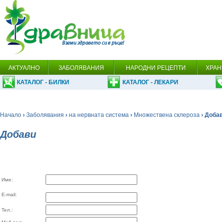
АКТУАЛНО
ЗАБОЛЯВАНИЯ
НАРОДНИ РЕЦЕПТИ
ХРАН
КАТАЛОГ - БИЛКИ
КАТАЛОГ - ЛЕКАРИ
Начало
›
Заболявания
›
на нервната система
›
Множествена склероза
› Доба
Добави
Име:
E-mail:
Тел.: