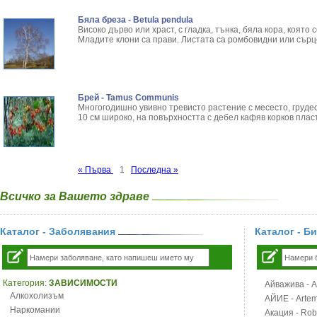
Бяла бреза - Betula pendula
Високо дърво или храст, с гладка, тънка, бяла кора, която
Младите клони са прави. Листата са ромбовидни или сърц
Брей - Tamus Communis
Многогодишно увивно тревисто растение с месесто, грудес
10 см широко, на повърхността с дебел кафяв корков пласт
« Първа
1
Последна »
Всичко за Вашето здраве
Каталог - Заболявания
Каталог - Б
Категория:
ЗАВИСИМОСТИ
Айважива - Al
Алкохолизъм
АЙИЕ - Artemi
Наркомании
Акация - Rob