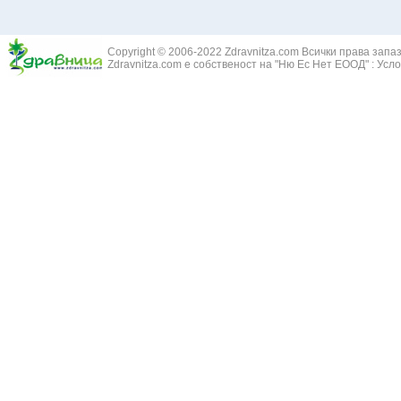
Жълт Смин - 
Белодробен абсцес
Жълта тинтяв
Белодробен емфизем
Зайча сянка -
Белодробна емболия и белодробен инфаркт
Copyright © 2006-2022 Zdravnitza.com Всички права запа
Здравец - Ge
Zdravnitza.com е собственост на "Ню Ес Нет ЕООД" :
Усло
Белодробна склероза
Златовръх - 
Болки в ушите
Змийски лапа
Бронхиектазии - разширение на бронхите
Змийско мляк
Бронхиолит
Зърнастец -
Бронхит
Иглика - Fl. 
Бронхопневмония
Изсипливче -
Възпаление на тъпанчето
Исиот - Zingib
Възпалено гърло
Исландски ли
Задавяне с чуждо тяло
Исоп - Hyssop
Кашлица
Калина - Vib
Кръвоизлив от носа
Калоферче -
Ларингит
Каменоломка 
Мениеров синдром
Камшик - Agr
Моноцитна ангина
Карамфил - E
Плеврит
Кафяво морск
Саркоидоза
Кисел трън - 
Сенна хрема
Клинавче /орл
Синуит
Коило - Stipa
Сърбеж в ушите