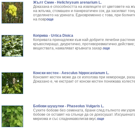
Жълт Смин - Helichrysum arenarium L.
Доказана е способността на извлеците от цветовете на ж
на жлъчка, стомашен и панкреатичен сок, да засилват тон
отделянето на урината. Едновременно с това, при болни
на повр
още
Коприва - Urtica Dioica
Копривата принадлежи към най-добрите лечебни растения
кръвоспиращо, диуретично, противоревматично действие;
веществата, намаляват кръвната захар.
още
Конски кестен - Aesculus hippocastanum L.
Конският кестен може да се използва при хемороиди, раз
Доказано е, че екстракт от конски кестен понижава холес
Бобови шушулки - Phaseolus Vulgaris L.
Сухите бобове без семената, брани след пълното им узря
бобове се оставят на слънце да се доизсушат. Изсушената 
миризма и със сладникаволигав вкус.
още