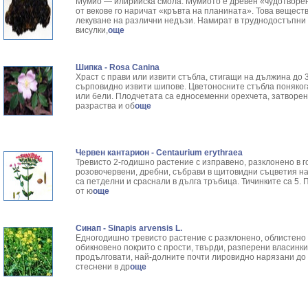
Мумио — илирийска смола. Мумиото е древен «чудотворен 
от векове го наричат «кръвта на планината». Това вещест
лекуване на различни недъзи. Намират в труднодостъпни з
висулки,
още
Шипка - Rosa Canina
Храст с прави или извити стъбла, стигащи на дължина до 3
сърповидно извити шипове. Цветоносните стъбла понякога
или бели. Плодчетата са едносеменни орехчета, затворени
разраства и об
още
Червен кантарион - Centaurium erythraea
Тревисто 2-годишно растение с изправено, разклонено в г
розовочервени, дребни, събрави в щитовидни съцветия на
са петделни и сраснали в дълга тръбица. Тичинките са 5.
от ю
още
Синап - Sinapis arvensis L.
Едногодишно тревисто растение с разклонено, облистено ст
обикновено покрито с прости, твърди, разперени вла­синки
продълговати, най-долните почти лировидно нарязани до 
стеснени в др
още