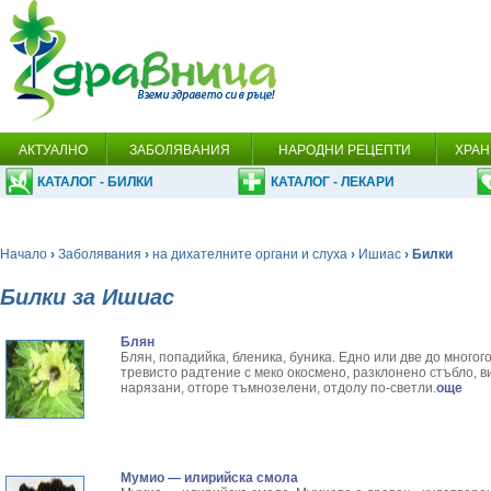
АКТУАЛНО
ЗАБОЛЯВАНИЯ
НАРОДНИ РЕЦЕПТИ
ХРАН
КАТАЛОГ - БИЛКИ
КАТАЛОГ - ЛЕКАРИ
Начало
›
Заболявания
›
на дихателните органи и слуха
›
Ишиас
› Билки
Билки за Ишиас
Блян
Блян, попадийка, бленика, буника. Едно или две до мног
тревисто радтение с меко окосмено, разклонено стъбло, в
нарязани, отгоре тъмнозелени, отдолу по-светли.
още
Мумио — илирийска смола